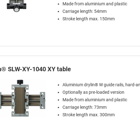
Made from aluminium and plastic
Carriage length: 54mm
Stroke length max. 150mm
in® SLW-XY-1040 XY table
Aluminium drylin® W guide rails, hard-a
Optionally as pre-loaded version
Made from aluminium and plastic
Carriage length: 73mm
Stroke length max. 300mm