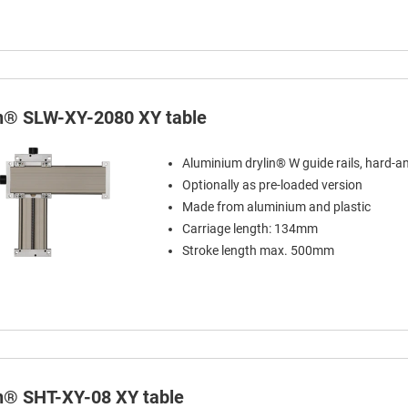
in® SLW-XY-2080 XY table
Aluminium drylin® W guide rails, hard-a
Optionally as pre-loaded version
Made from aluminium and plastic
Carriage length: 134mm
Stroke length max. 500mm
in® SHT-XY-08 XY table