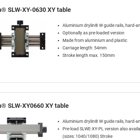
in® SLW-XY-0630 XY table
Aluminium drylin® W guide rails, hard-a
Optionally as pre-loaded version
Made from aluminium and plastic
Carriage length: 54mm
Stroke length max. 150mm
in® SLW-XY0660 XY table
Aluminium drylin® W guide rails, hard-a
Pre-load SLWE-XY-PL version also availa
(sizes: 1040/1080) Stroke