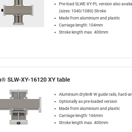
Pre-load SLWE-XY-PL version also availa
(sizes: 1040/1080) Stroke
Made from aluminium and plastic
Carriage length: 104mm
Stroke length max. 400mm
in® SLW-XY-16120 XY table
Aluminium drylin® W guide rails, hard-a
Optionally as pre-loaded version
Made from aluminium and plastic
Carriage length: 166mm
Stroke length max. 400mm