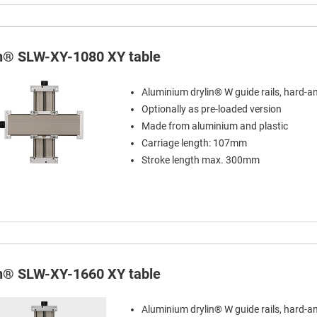
in® SLW-XY-1080 XY table
Aluminium drylin® W guide rails, hard-a
Optionally as pre-loaded version
Made from aluminium and plastic
Carriage length: 107mm
Stroke length max. 300mm
in® SLW-XY-1660 XY table
Aluminium drylin® W guide rails, hard-a