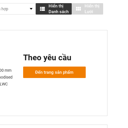
Hiển thị
Hiển thị
Danh sách
Lưới
Theo yêu cầu
 100 mm
Đến trang sản phẩm
anodised
 SLWC