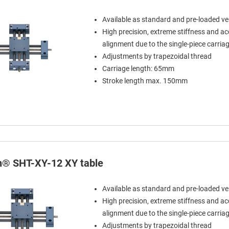
Available as standard and pre-loaded ve
High precision, extreme stiffness and a
alignment due to the single-piece carria
Adjustments by trapezoidal thread
Carriage length: 65mm
Stroke length max. 150mm
in® SHT-XY-12 XY table
Available as standard and pre-loaded ve
High precision, extreme stiffness and a
alignment due to the single-piece carria
Adjustments by trapezoidal thread