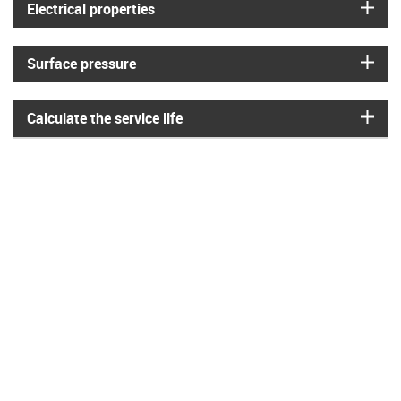
igus
Electrical properties
igus
Surface pressure
igus
Calculate the service life