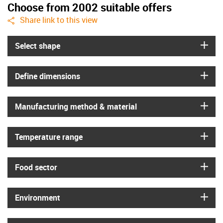
Choose from 2002 suitable offers
igus-icon-share
Share link to this view
igus
Select shape
igus
Define dimensions
igus
Manufacturing method & material
igus
Temperature range
igus
Food sector
igus
Environment