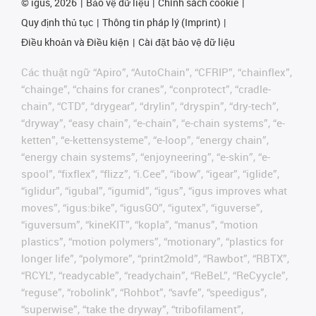
©
igus, 2026
Bảo vệ dữ liệu
Chính sách cookie
Quy định thủ tục
Thông tin pháp lý (Imprint)
Điều khoản và Điều kiện
Cài đặt bảo vệ dữ liệu
Các thuật ngữ “Apiro”, “AutoChain”, “CFRIP”, “chainflex”,
“chainge”, “chains for cranes”, “conprotect”, “cradle-
chain”, “CTD”, “drygear”, “drylin”, “dryspin”, “dry-tech”,
“dryway”, “easy chain”, “e-chain”, “e-chain systems”, “e-
ketten”, “e-kettensysteme”, “e-loop”, “energy chain”,
“energy chain systems”, “enjoyneering”, “e-skin”, “e-
spool”, “fixflex”, “flizz”, “i.Cee”, “ibow”, “igear”, “iglide”,
“iglidur”, “igubal”, “igumid”, “igus”, “igus improves what
moves”, “igus:bike”, “igusGO”, “igutex”, “iguverse”,
“iguversum”, “kineKIT”, “kopla”, “manus”, “motion
plastics”, “motion polymers”, “motionary”, “plastics for
longer life”, “polymore”, “print2mold”, “Rawbot”, “RBTX”,
“RCYL”, “readycable”, “readychain”, “ReBeL”, “ReCyycle”,
“reguse”, “robolink”, “Rohbot”, “savfe”, “speedigus”,
“superwise”, “take the dryway”, “tribofilament”,