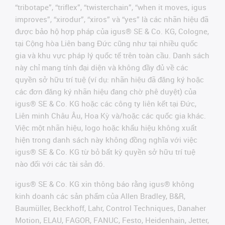
“tribotape”, “triflex”, “twisterchain”, “when it moves, igus
improves”, “xirodur”, “xiros” và “yes” là các nhãn hiệu đã
được bảo hộ hợp pháp của igus® SE & Co. KG, Cologne,
tại Cộng hòa Liên bang Đức cũng như tại nhiều quốc
gia và khu vực pháp lý quốc tế trên toàn cầu. Danh sách
này chỉ mang tính đại diện và không đầy đủ về các
quyền sở hữu trí tuệ (ví dụ: nhãn hiệu đã đăng ký hoặc
các đơn đăng ký nhãn hiệu đang chờ phê duyệt) của
igus® SE & Co. KG hoặc các công ty liên kết tại Đức,
Liên minh Châu Âu, Hoa Kỳ và/hoặc các quốc gia khác.
Việc một nhãn hiệu, logo hoặc khẩu hiệu không xuất
hiện trong danh sách này không đồng nghĩa với việc
igus® SE & Co. KG từ bỏ bất kỳ quyền sở hữu trí tuệ
nào đối với các tài sản đó.
igus® SE & Co. KG xin thông báo rằng igus® không
kinh doanh các sản phẩm của Allen Bradley, B&R,
Baumüller, Beckhoff, Lahr, Control Techniques, Danaher
Motion, ELAU, FAGOR, FANUC, Festo, Heidenhain, Jetter,