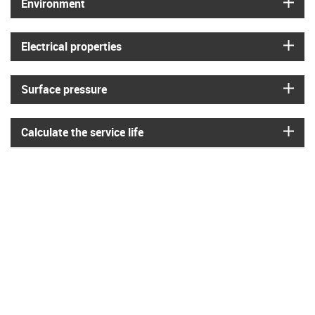
igus
Environment
igus
Electrical properties
igus
Surface pressure
igus
Calculate the service life