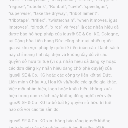
“reguse”, “robolink”, “Rohbot”, “savfe”, “speedigus”,
“superwise”, “take the dryway”, “tribofilament”,
“tribotape”, “triflex”, “twisterchain”, “when it moves, igus
improves”, “xirodur”, “xiros” và “yes” là các nhãn hiệu đã
được bảo hộ hợp pháp của igus® SE & Co. KG, Cologne,
tại Cộng hòa Liên bang Đức cũng như tại nhiều quốc
gia và khu vực pháp lý quốc tế trên toàn cầu. Danh sách
này chỉ mang tính đại diện và không đầy đủ về các
quyền sở hữu trí tuệ (ví dụ: nhãn hiệu đã đăng ký hoặc
các đơn đăng ký nhãn hiệu đang chờ phê duyệt) của
igus® SE & Co. KG hoặc các công ty liên kết tại Đức,
Liên minh Châu Âu, Hoa Kỳ và/hoặc các quốc gia khác.
Việc một nhãn hiệu, logo hoặc khẩu hiệu không xuất
hiện trong danh sách này không đồng nghĩa với việc
igus® SE & Co. KG từ bỏ bất kỳ quyền sở hữu trí tuệ
nào đối với các tài sản đó.
igus® SE & Co. KG xin thông báo rằng igus® không
kinh doanh các sản phẩm của Allen Bradley, B&R,