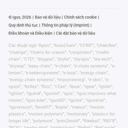
©
igus, 2026
Bảo vệ dữ liệu
Chính sách cookie
Quy định thủ tục
Thông tin pháp lý (Imprint)
Điều khoản và Điều kiện
Cài đặt bảo vệ dữ liệu
Các thuật ngữ “Apiro”, “AutoChain”, “CFRIP”, “chainflex”,
“chainge”, “chains for cranes”, “conprotect”, “cradle-
chain”, “CTD”, “drygear”, “drylin”, “dryspin”, “dry-tech”,
“dryway”, “easy chain”, “e-chain”, “e-chain systems”, “e-
ketten”, “e-kettensysteme”, “e-loop”, “energy chain”,
“energy chain systems”, “enjoyneering”, “e-skin”, “e-
spool”, “fixflex”, “flizz”, “i.Cee”, “ibow”, “igear”, “iglide”,
“iglidur”, “igubal”, “igumid”, “igus”, “igus improves what
moves”, “igus:bike”, “igusGO”, “igutex”, “iguverse”,
“iguversum”, “kineKIT”, “kopla”, “manus”, “motion
plastics”, “motion polymers”, “motionary”, “plastics for
longer life”, “polymore”, “print2mold”, “Rawbot”, “RBTX”,
“RCYL”, “readycable”, “readychain”, “ReBeL”, “ReCyycle”,