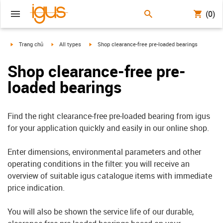
(0)
igus-icon-arrow-right
igus-icon-arrow-right
igus-icon-arrow-right
Trang chủ
All types
Shop clearance-free pre-loaded bearings
Shop clearance-free pre-
loaded bearings
Find the right clearance-free pre-loaded bearing from igus
for your application quickly and easily in our online shop.
Enter dimensions, environmental parameters and other
operating conditions in the filter: you will receive an
overview of suitable igus catalogue items with immediate
price indication.
You will also be shown the service life of our durable,