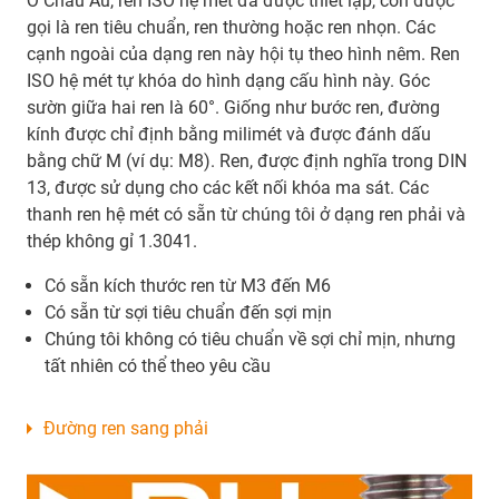
Ở Châu Âu, ren ISO hệ mét đã được thiết lập, còn được
gọi là ren tiêu chuẩn, ren thường hoặc ren nhọn. Các
cạnh ngoài của dạng ren này hội tụ theo hình nêm. Ren
ISO hệ mét tự khóa do hình dạng cấu hình này. Góc
sườn giữa hai ren là 60°. Giống như bước ren, đường
kính được chỉ định bằng milimét và được đánh dấu
bằng chữ M (ví dụ: M8). Ren, được định nghĩa trong DIN
13, được sử dụng cho các kết nối khóa ma sát. Các
thanh ren hệ mét có sẵn từ chúng tôi ở dạng ren phải và
thép không gỉ 1.3041.
Có sẵn kích thước ren từ M3 đến M6
Có sẵn từ sợi tiêu chuẩn đến sợi mịn
Chúng tôi không có tiêu chuẩn về sợi chỉ mịn, nhưng
tất nhiên có thể theo yêu cầu
Đường ren sang phải