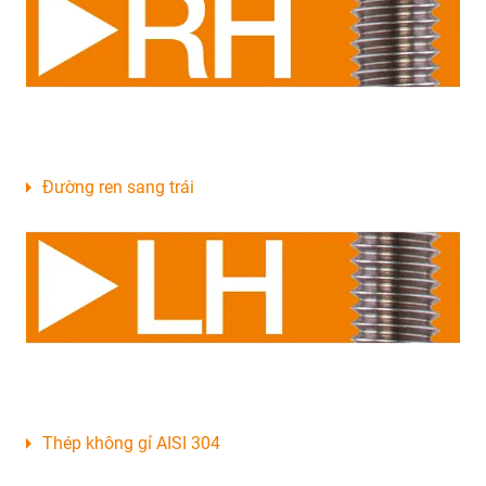
Đường ren sang trái
Thép không gỉ AISI 304