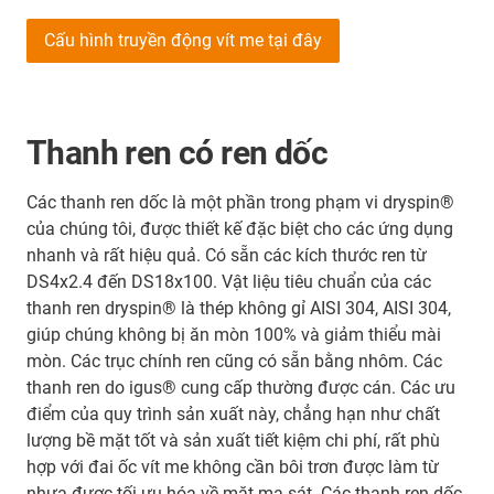
Cấu hình truyền động vít me tại đây
Thanh ren có ren dốc
Các thanh ren dốc là một phần trong phạm vi dryspin®
của chúng tôi, được thiết kế đặc biệt cho các ứng dụng
nhanh và rất hiệu quả. Có sẵn các kích thước ren từ
DS4x2.4 đến DS18x100. Vật liệu tiêu chuẩn của các
thanh ren dryspin® là thép không gỉ AISI 304, AISI 304,
giúp chúng không bị ăn mòn 100% và giảm thiểu mài
mòn. Các trục chính ren cũng có sẵn bằng nhôm. Các
thanh ren do igus® cung cấp thường được cán. Các ưu
điểm của quy trình sản xuất này, chẳng hạn như chất
lượng bề mặt tốt và sản xuất tiết kiệm chi phí, rất phù
hợp với đai ốc vít me không cần bôi trơn được làm từ
nhựa được tối ưu hóa về mặt ma sát. Các thanh ren dốc