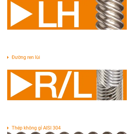
Đường ren lùi
Thép không gỉ AISI 304