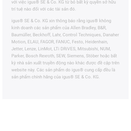
với việc igus® SE & Co. KG từ bỏ bất kỳ quyền sở hữu
trí tuệ nào đối với các tài sản đó.
igus® SE & Co. KG xin thông báo rằng igus® không
kinh doanh các sản phẩm của Allen Bradley, B&R,
Baumüller, Beckhoff, Lahr, Control Techniques, Danaher
Motion, ELAU, FAGOR, FANUC, Festo, Heidenhain,
Jetter, Lenze, LinMot, LTi DRiVES, Mitsubishi, NUM,
Parker, Bosch Rexroth, SEW, Siemens, Stöber hoặc bất
kỳ nhà sản xuất truyền động nào khác được đề cập trên
website này. Các sản phẩm do igus® cung cấp đều là
sản phẩm chính hãng của igus® SE & Co. KG.