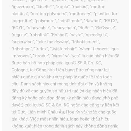
“iguversum”, “kineKIT”, “kopla”, “manus”, “motion
plastics”, “motion polymers”, “motionary”, “plastics for
longer life”, “polymore”, “print2mold”, “Rawbot”, “RBTX”,
“RCYL”, “readycable”, “readychain”, “ReBeL”, “ReCyycle”,
“reguse”, “robolink”, “Rohbot”, “savfe”, “speedigus”,
“superwise”, “take the dryway”, “tribofilament”,
“tribotape”, “triflex”, “twisterchain”, “when it moves, igus
improves”, “xirodur”, “xiros” và “yes” là các nhãn hiệu đã
được bảo hộ hợp pháp của igus® SE & Co. KG,
Cologne, tại Cộng hòa Liên bang Đức cũng như tại
nhiều quốc gia và khu vực pháp lý quốc tế trên toàn
cầu. Danh sách này chỉ mang tính đại diện và không
đầy đủ về các quyền sở hữu trí tuệ (ví dụ: nhãn hiệu đã
đăng ký hoặc các đơn đăng ký nhãn hiệu đang chờ phê
duyệt) của igus® SE & Co. KG hoặc các công ty liên kết
tại Đức, Liên minh Châu Âu, Hoa Kỳ và/hoặc các quốc
gia khác. Việc một nhãn hiệu, logo hoặc khẩu hiệu
không xuất hiện trong danh sách này không đồng nghĩa