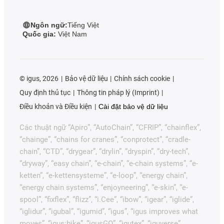
Ngôn ngữ:
Tiếng Việt
Quốc gia:
Việt Nam
©
igus, 2026
Bảo vệ dữ liệu
Chính sách cookie
Quy định thủ tục
Thông tin pháp lý (Imprint)
Điều khoản và Điều kiện
Cài đặt bảo vệ dữ liệu
Các thuật ngữ “Apiro”, “AutoChain”, “CFRIP”, “chainflex”,
“chainge”, “chains for cranes”, “conprotect”, “cradle-
chain”, “CTD”, “drygear”, “drylin”, “dryspin”, “dry-tech”,
“dryway”, “easy chain”, “e-chain”, “e-chain systems”, “e-
ketten”, “e-kettensysteme”, “e-loop”, “energy chain”,
“energy chain systems”, “enjoyneering”, “e-skin”, “e-
spool”, “fixflex”, “flizz”, “i.Cee”, “ibow”, “igear”, “iglide”,
“iglidur”, “igubal”, “igumid”, “igus”, “igus improves what
moves”, “igus:bike”, “igusGO”, “igutex”, “iguverse”,