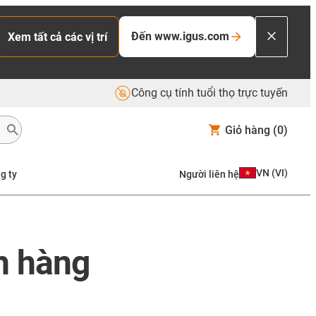
Đến www.igus.com
Xem tất cả các vị trí
Công cụ tính tuổi thọ trực tuyến
Giỏ hàng
(0)
VN
(
VI
)
g ty
Người liên hệ
h hàng