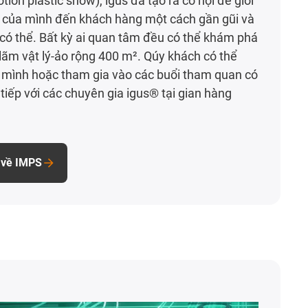
ion plastic show), igus đã tạo ra cơ hội để giới
 của mình đến khách hàng một cách gần gũi và
có thể. Bất kỳ ai quan tâm đều có thể khám phá
 lãm vật lý-ảo rộng 400 m². Qúy khách có thể
mình hoặc tham gia vào các buổi tham quan có
tiếp với các chuyên gia igus® tại gian hàng
 về IMPS