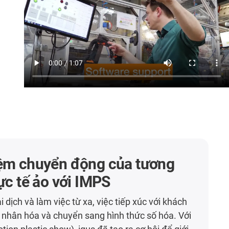
iệm chuyển động của tương
hực tế ảo với IMPS
i dịch và làm việc từ xa, việc tiếp xúc với khách
 nhân hóa và chuyển sang hình thức số hóa. Với