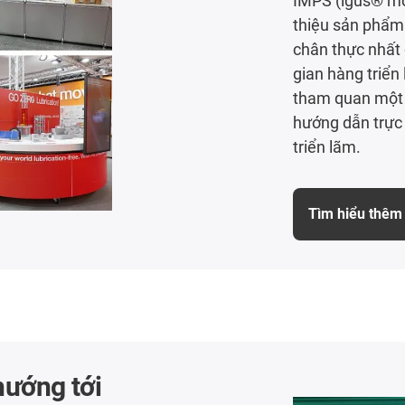
IMPS (igus® mot
thiệu sản phẩm
chân thực nhất 
gian hàng triển
tham quan một 
hướng dẫn trực 
triển lãm.
Tìm hiểu thêm
hướng tới