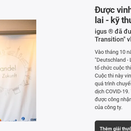
Được vinh
lai - kỹ 
igus ® đã đ
Transition" 
Vào tháng 10 nă
"Deutschland - 
tổ chức cuộc th
Cuộc thi này vi
quá trình chuyể
dịch COVID-19.
được công nhận
của công ty.
Thêm giải thư