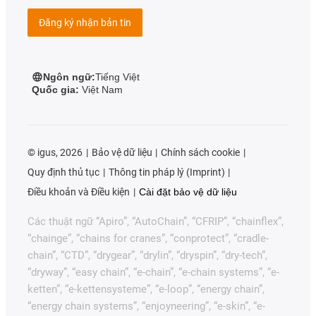
Đăng ký nhận bản tin
Ngôn ngữ:
Tiếng Việt
Quốc gia:
Việt Nam
©
igus, 2026
Bảo vệ dữ liệu
Chính sách cookie
Quy định thủ tục
Thông tin pháp lý (Imprint)
Điều khoản và Điều kiện
Cài đặt bảo vệ dữ liệu
Các thuật ngữ “Apiro”, “AutoChain”, “CFRIP”, “chainflex”,
“chainge”, “chains for cranes”, “conprotect”, “cradle-
chain”, “CTD”, “drygear”, “drylin”, “dryspin”, “dry-tech”,
“dryway”, “easy chain”, “e-chain”, “e-chain systems”, “e-
ketten”, “e-kettensysteme”, “e-loop”, “energy chain”,
“energy chain systems”, “enjoyneering”, “e-skin”, “e-