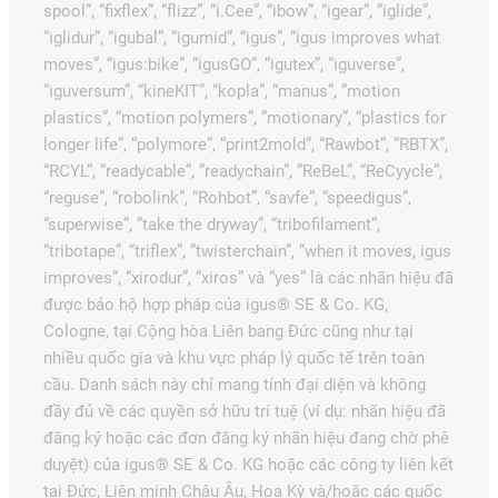
spool”, “fixflex”, “flizz”, “i.Cee”, “ibow”, “igear”, “iglide”,
“iglidur”, “igubal”, “igumid”, “igus”, “igus improves what
moves”, “igus:bike”, “igusGO”, “igutex”, “iguverse”,
“iguversum”, “kineKIT”, “kopla”, “manus”, “motion
plastics”, “motion polymers”, “motionary”, “plastics for
longer life”, “polymore”, “print2mold”, “Rawbot”, “RBTX”,
“RCYL”, “readycable”, “readychain”, “ReBeL”, “ReCyycle”,
“reguse”, “robolink”, “Rohbot”, “savfe”, “speedigus”,
“superwise”, “take the dryway”, “tribofilament”,
“tribotape”, “triflex”, “twisterchain”, “when it moves, igus
improves”, “xirodur”, “xiros” và “yes” là các nhãn hiệu đã
được bảo hộ hợp pháp của igus® SE & Co. KG,
Cologne, tại Cộng hòa Liên bang Đức cũng như tại
nhiều quốc gia và khu vực pháp lý quốc tế trên toàn
cầu. Danh sách này chỉ mang tính đại diện và không
đầy đủ về các quyền sở hữu trí tuệ (ví dụ: nhãn hiệu đã
đăng ký hoặc các đơn đăng ký nhãn hiệu đang chờ phê
duyệt) của igus® SE & Co. KG hoặc các công ty liên kết
tại Đức, Liên minh Châu Âu, Hoa Kỳ và/hoặc các quốc