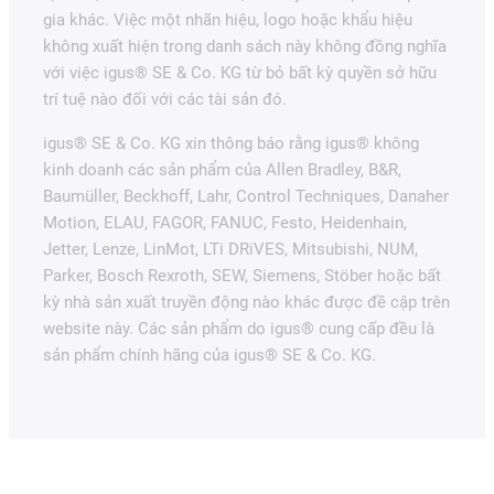
gia khác. Việc một nhãn hiệu, logo hoặc khẩu hiệu
không xuất hiện trong danh sách này không đồng nghĩa
với việc igus® SE & Co. KG từ bỏ bất kỳ quyền sở hữu
trí tuệ nào đối với các tài sản đó.
igus® SE & Co. KG xin thông báo rằng igus® không
kinh doanh các sản phẩm của Allen Bradley, B&R,
Baumüller, Beckhoff, Lahr, Control Techniques, Danaher
Motion, ELAU, FAGOR, FANUC, Festo, Heidenhain,
Jetter, Lenze, LinMot, LTi DRiVES, Mitsubishi, NUM,
Parker, Bosch Rexroth, SEW, Siemens, Stöber hoặc bất
kỳ nhà sản xuất truyền động nào khác được đề cập trên
website này. Các sản phẩm do igus® cung cấp đều là
sản phẩm chính hãng của igus® SE & Co. KG.