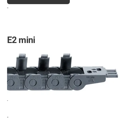
-
E2 mini
-
-