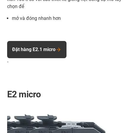
chọn để
mở và đóng nhanh hơn
Đặt hàng E2.1 micro
-
E2 micro