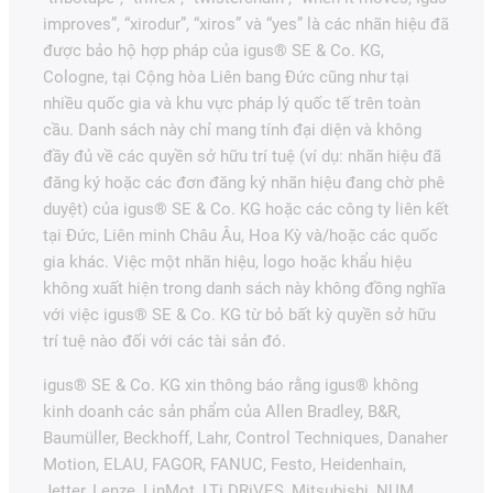
improves”, “xirodur”, “xiros” và “yes” là các nhãn hiệu đã
được bảo hộ hợp pháp của igus® SE & Co. KG,
Cologne, tại Cộng hòa Liên bang Đức cũng như tại
nhiều quốc gia và khu vực pháp lý quốc tế trên toàn
cầu. Danh sách này chỉ mang tính đại diện và không
đầy đủ về các quyền sở hữu trí tuệ (ví dụ: nhãn hiệu đã
đăng ký hoặc các đơn đăng ký nhãn hiệu đang chờ phê
duyệt) của igus® SE & Co. KG hoặc các công ty liên kết
tại Đức, Liên minh Châu Âu, Hoa Kỳ và/hoặc các quốc
gia khác. Việc một nhãn hiệu, logo hoặc khẩu hiệu
không xuất hiện trong danh sách này không đồng nghĩa
với việc igus® SE & Co. KG từ bỏ bất kỳ quyền sở hữu
trí tuệ nào đối với các tài sản đó.
igus® SE & Co. KG xin thông báo rằng igus® không
kinh doanh các sản phẩm của Allen Bradley, B&R,
Baumüller, Beckhoff, Lahr, Control Techniques, Danaher
Motion, ELAU, FAGOR, FANUC, Festo, Heidenhain,
Jetter, Lenze, LinMot, LTi DRiVES, Mitsubishi, NUM,