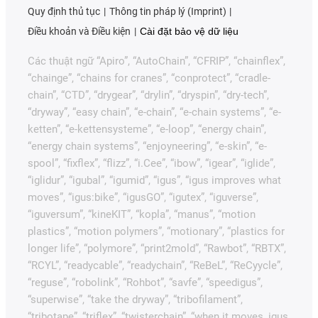
Quy định thủ tục
Thông tin pháp lý (Imprint)
Điều khoản và Điều kiện
Cài đặt bảo vệ dữ liệu
Các thuật ngữ “Apiro”, “AutoChain”, “CFRIP”, “chainflex”,
“chainge”, “chains for cranes”, “conprotect”, “cradle-
chain”, “CTD”, “drygear”, “drylin”, “dryspin”, “dry-tech”,
“dryway”, “easy chain”, “e-chain”, “e-chain systems”, “e-
ketten”, “e-kettensysteme”, “e-loop”, “energy chain”,
“energy chain systems”, “enjoyneering”, “e-skin”, “e-
spool”, “fixflex”, “flizz”, “i.Cee”, “ibow”, “igear”, “iglide”,
“iglidur”, “igubal”, “igumid”, “igus”, “igus improves what
moves”, “igus:bike”, “igusGO”, “igutex”, “iguverse”,
“iguversum”, “kineKIT”, “kopla”, “manus”, “motion
plastics”, “motion polymers”, “motionary”, “plastics for
longer life”, “polymore”, “print2mold”, “Rawbot”, “RBTX”,
“RCYL”, “readycable”, “readychain”, “ReBeL”, “ReCyycle”,
“reguse”, “robolink”, “Rohbot”, “savfe”, “speedigus”,
“superwise”, “take the dryway”, “tribofilament”,
“tribotape”, “triflex”, “twisterchain”, “when it moves, igus