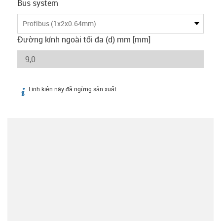
Bus system
Profibus (1x2x0.64mm)
Đường kính ngoài tối đa (d) mm [mm]
Linh kiện này đã ngừng sản xuất
igus-icon-info