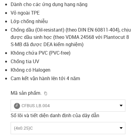
Dành cho các ứng dụng hạng nặng
Vỏ ngoài TPE
Lớp chống nhiễu
Chống dầu (Oil-resistant) (theo DIN EN 60811-404), chịu
được dầu sinh học (theo VDMA 24568 với Plantocut 8
S-MB đã được DEA kiểm nghiệm)
Không chứa PVC (PVC-free)
Chống tia UV
Không có Halogen
Cam kết vận hành lên tới 4 năm
igus-icon-copy-clipboard
Mã sản phẩm.
igus-icon-lieferzeit
CFBUS.LB.004
Số lõi và tiết diện danh định của dây dẫn
(4x0.25)C