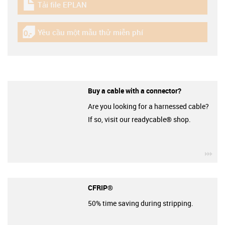
Tải file EPLAN
igus-icon-download-plan
Yêu cầu một mẫu thử miễn phí
igus-icon-gratismuster
Buy a cable with a connector?
Are you looking for a harnessed cable?
If so, visit our readycable® shop.
igu
CFRIP®
50% time saving during stripping.