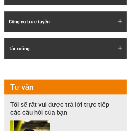
igus
Công cụ trực tuyến
igus
Tải xuống
Tư vấn
Tôi sẽ rất vui được trả lời trực tiếp
các câu hỏi của bạn