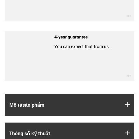
igu
4-year guarantee
You can expect that from us.
igu
igus
Mô tả­sản phẩm
igus
Thông số kỹ thuật