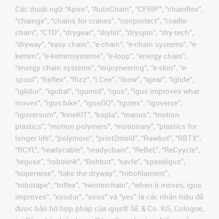
Các thuật ngữ “Apiro”, “AutoChain”, “CFRIP”, “chainflex”,
“chainge”, “chains for cranes”, “conprotect”, “cradle-
chain”, “CTD”, “drygear”, “drylin”, “dryspin”, “dry-tech”,
“dryway”, “easy chain”, “e-chain”, “e-chain systems”, “e-
ketten”, “e-kettensysteme”, “e-loop”, “energy chain”,
“energy chain systems”, “enjoyneering”, “e-skin”, “e-
spool”, “fixflex”, “flizz”, “i.Cee”, “ibow”, “igear”, “iglide”,
“iglidur”, “igubal”, “igumid”, “igus”, “igus improves what
moves”, “igus:bike”, “igusGO”, “igutex”, “iguverse”,
“iguversum”, “kineKIT”, “kopla”, “manus”, “motion
plastics”, “motion polymers”, “motionary”, “plastics for
longer life”, “polymore”, “print2mold”, “Rawbot”, “RBTX”,
“RCYL”, “readycable”, “readychain”, “ReBeL”, “ReCyycle”,
“reguse”, “robolink”, “Rohbot”, “savfe”, “speedigus”,
“superwise”, “take the dryway”, “tribofilament”,
“tribotape”, “triflex”, “twisterchain”, “when it moves, igus
improves”, “xirodur”, “xiros” và “yes” là các nhãn hiệu đã
được bảo hộ hợp pháp của igus® SE & Co. KG, Cologne,