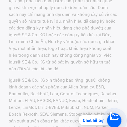
tại Cộng hòa Liên bang Đức cũng như tại nhiều quốc
gia và khu vực pháp lý quốc tế trên toàn cầu. Danh
sách này chỉ mang tính đại diện và không đầy đủ về các
quyền sở hữu trí tuệ (ví dụ: nhãn hiệu đã đăng ký hoặc
các đơn đăng ký nhãn hiệu đang chờ phê duyệt) của
igus® SE & Co. KG hoặc các công ty liên kết tại Đức,
Liên minh Châu Âu, Hoa Kỳ và/hoặc các quốc gia khác.
Việc một nhãn hiệu, logo hoặc khẩu hiệu không xuất
hiện trong danh sách này không đồng nghĩa với việc
igus® SE & Co. KG từ bỏ bất kỳ quyền sở hữu trí tuệ
nào đối với các tài sản đó.
igus® SE & Co. KG xin thông báo rằng igus® không
kinh doanh các sản phẩm của Allen Bradley, B&R,
Baumüller, Beckhoff, Lahr, Control Techniques, Danaher
Motion, ELAU, FAGOR, FANUC, Festo, Heidenhain, Jetter,
Lenze, LinMot, LTi DRiVES, Mitsubishi, NUM, Parker,
Bosch Rexroth, SEW, Siemens, Stöber hoặc bất kỳ nhà
Chat hỗ trợ
sản xuất truyền động nào khác được đề cập trên