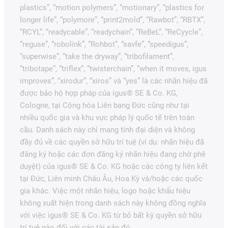
plastics”, “motion polymers”, “motionary”, “plastics for
longer life”, “polymore”, “print2mold”, “Rawbot”, “RBTX”,
“RCYL”, “readycable”, “readychain”, “ReBeL”, “ReCyycle”,
“reguse”, “robolink”, “Rohbot”, “savfe”, “speedigus”,
“superwise”, “take the dryway”, “tribofilament”,
“tribotape”, “triflex”, “twisterchain”, “when it moves, igus
improves”, “xirodur”, “xiros” và “yes” là các nhãn hiệu đã
được bảo hộ hợp pháp của igus® SE & Co. KG,
Cologne, tại Cộng hòa Liên bang Đức cũng như tại
nhiều quốc gia và khu vực pháp lý quốc tế trên toàn
cầu. Danh sách này chỉ mang tính đại diện và không
đầy đủ về các quyền sở hữu trí tuệ (ví dụ: nhãn hiệu đã
đăng ký hoặc các đơn đăng ký nhãn hiệu đang chờ phê
duyệt) của igus® SE & Co. KG hoặc các công ty liên kết
tại Đức, Liên minh Châu Âu, Hoa Kỳ và/hoặc các quốc
gia khác. Việc một nhãn hiệu, logo hoặc khẩu hiệu
không xuất hiện trong danh sách này không đồng nghĩa
với việc igus® SE & Co. KG từ bỏ bất kỳ quyền sở hữu
trí tuệ nào đối với các tài sản đó.