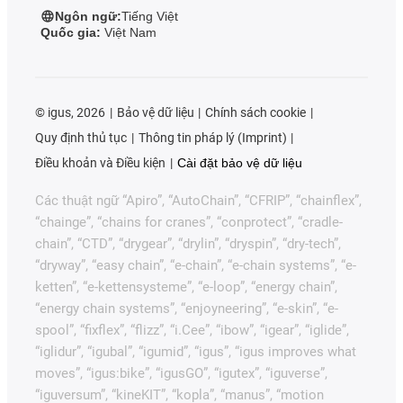
Ngôn ngữ:
Tiếng Việt
Quốc gia:
Việt Nam
©
igus, 2026
Bảo vệ dữ liệu
Chính sách cookie
Quy định thủ tục
Thông tin pháp lý (Imprint)
Điều khoản và Điều kiện
Cài đặt bảo vệ dữ liệu
Các thuật ngữ “Apiro”, “AutoChain”, “CFRIP”, “chainflex”,
“chainge”, “chains for cranes”, “conprotect”, “cradle-
chain”, “CTD”, “drygear”, “drylin”, “dryspin”, “dry-tech”,
“dryway”, “easy chain”, “e-chain”, “e-chain systems”, “e-
ketten”, “e-kettensysteme”, “e-loop”, “energy chain”,
“energy chain systems”, “enjoyneering”, “e-skin”, “e-
spool”, “fixflex”, “flizz”, “i.Cee”, “ibow”, “igear”, “iglide”,
“iglidur”, “igubal”, “igumid”, “igus”, “igus improves what
moves”, “igus:bike”, “igusGO”, “igutex”, “iguverse”,
“iguversum”, “kineKIT”, “kopla”, “manus”, “motion