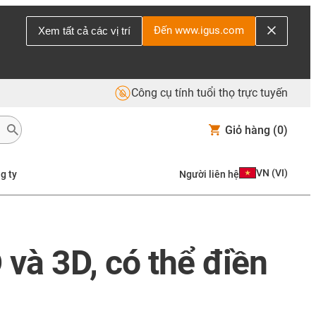
Đến www.igus.com
Xem tất cả các vị trí
Công cụ tính tuổi thọ trực tuyến
Giỏ hàng
(0)
VN
(
VI
)
g ty
Người liên hệ
 và 3D, có thể điền