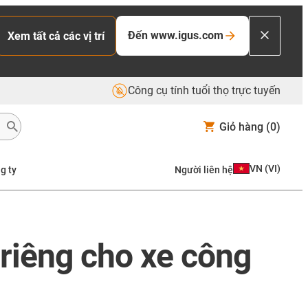
Đến www.igus.com
Xem tất cả các vị trí
Công cụ tính tuổi thọ trực tuyến
Giỏ hàng
(0)
VN
(
VI
)
g ty
Người liên hệ
riêng cho xe công