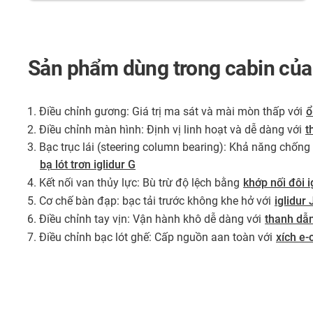
Sản phẩm dùng trong cabin của
Điều chỉnh gương: Giá trị ma sát và mài mòn thấp với
ổ
Điều chỉnh màn hình: Định vị linh hoạt và dễ dàng với
t
Bạc trục lái (steering column bearing): Khả năng chống
bạ lót trơn iglidur G
Kết nối van thủy lực: Bù trừ độ lệch bằng
khớp nối đôi 
Cơ chế bàn đạp: bạc tải trước không khe hở với
iglidur
Điều chỉnh tay vịn: Vận hành khô dễ dàng với
thanh dẫn
Điều chỉnh bạc lót ghế: Cấp nguồn aan toàn với
xích e-