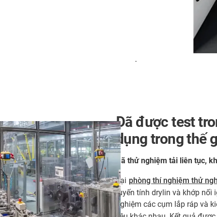
-
Đã được test tr
dụng trong thế g
Đã thử nghiệm tải liên tục, 
Tại
phòng thí nghiệm thử ng
tuyến tính drylin và khớp nối
nghiệm các cụm lắp ráp và ki
liệu khác nhau. Kết quả được