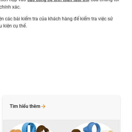
chính xác.
ện các bài kiểm tra của khách hàng để kiểm tra việc sử
 kiện cụ thể.
Tìm hiểu
thêm