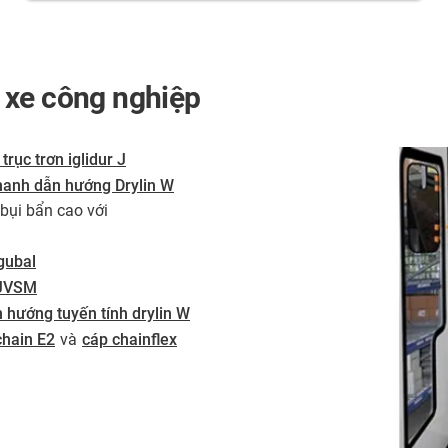
 xe công nghiệp
 trục trơn iglidur J
hanh dẫn hướng Drylin W
 bụi bẩn cao với
igubal
 JVSM
 hướng tuyến tính drylin W
chain E2
và
cáp chainflex