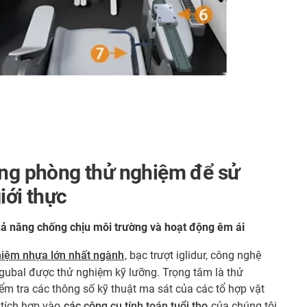
ong phòng thử nghiệm để sử
iới thực
khả năng chống chịu môi trường và hoạt động êm ái
hiệm nhựa lớn nhất ngành
, bạc trượt iglidur, công nghệ
 igubal được thử nghiệm kỹ lưỡng. Trọng tâm là thử
ểm tra các thông số kỹ thuật ma sát của các tổ hợp vật
 tích hợp vào
các công cụ tính toán tuổi thọ
của chúng tôi