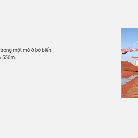
Hệ thống băng tải
Giải pháp cấp điện hoạt động ổn định trong điều kiện
Các hệ thống cấp điện của igus® – bao gồm xích dẫn c
chainflex® và hệ thống cảm biến đẩy/kéo (push/pull de
băng tải, đảm bảo truyền tải năng lượng và dữ liệu an t
khắc nghiệt.
Tìm hiểu
thêm