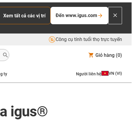
Đến www.igus.com
Xem tất cả các vị trí
Công cụ tính tuổi thọ trực tuyến
Giỏ hàng
(0)
VN
(
VI
)
g ty
Người liên hệ
ủa igus®