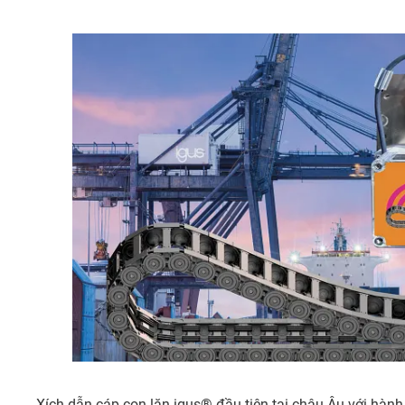
Xích dẫn cáp con lăn igus® đầu tiên tại châu Âu với hàn