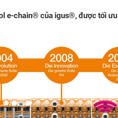
rol e-chain®
của
igus®
, được tối ư