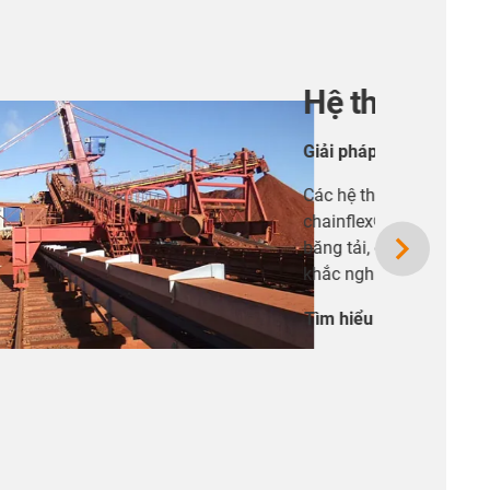
 môi trường khắc nghiệt từ năm 2013
áp rol e-chain® dòng 5050RHD, cáp
tection) – được ứng dụng trong các hệ thống
oàn, tin cậy ngay cả trong điều kiện vận hành