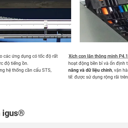
o các ứng dụng có tốc độ rất
Xích con lăn thông minh P4.1
c độ tiếng ồn.
hoạt động bền bỉ và ổn định 
ong hệ thống cần cẩu STS,
năng và dữ liệu chính
, vận h
tế: được sử dụng rộng rãi trê
n igus®