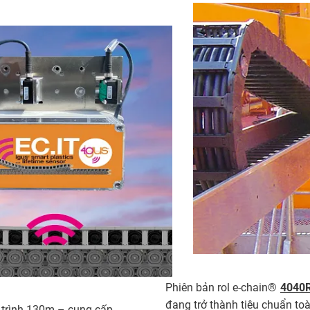
Phiên bản rol e-chain®
4040
đang trở thành tiêu chuẩn t
h trình 130m – cung cấp