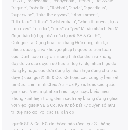
“RCYL”, “readycable”, “readychain”, “ReBeL”, “ReCyycle”,
“reguse”, “robolink”, “Rohbot”, “savfe”, “speedigus”,
“superwise”, “take the dryway”, “tribofilament”,
“tribotape”, “triflex”, “twisterchain”, “when it moves, igus
improves”, “xirodur”, “xiros” và “yes” là các nhãn hiệu đã
được bảo hộ hợp pháp của igus® SE & Co. KG,
Cologne, tại Cộng hòa Liên bang Đức cũng như tại
nhiều quốc gia và khu vực pháp lý quốc tế trên toàn
cầu. Danh sách này chỉ mang tính đại diện và không
đầy đủ về các quyền sở hữu trí tuệ (ví dụ: nhãn hiệu đã
đăng ký hoặc các đơn đăng ký nhãn hiệu đang chờ phê
duyệt) của igus® SE & Co. KG hoặc các công ty liên kết
tại Đức, Liên minh Châu Âu, Hoa Kỳ và/hoặc các quốc
gia khác. Việc một nhãn hiệu, logo hoặc khẩu hiệu
không xuất hiện trong danh sách này không đồng nghĩa
với việc igus® SE & Co. KG từ bỏ bất kỳ quyền sở hữu
trí tuệ nào đối với các tài sản đó.
igus® SE & Co. KG xin thông báo rằng igus® không