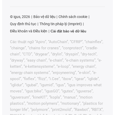
©
igus, 2026
Bảo vệ dữ liệu
Chính sách cookie
Quy định thủ tục
Thông tin pháp lý (Imprint)
Điều khoản và Điều kiện
Cài đặt bảo vệ dữ liệu
Các thuật ngữ “Apiro”, “AutoChain”, “CFRIP”, “chainflex”,
“chainge”, “chains for cranes”, “conprotect”, “cradle-
chain”, “CTD”, “drygear”, “drylin”, “dryspin”, “dry-tech”,
“dryway”, “easy chain”, “e-chain”, “e-chain systems”, “e-
ketten”, “e-kettensysteme”, “e-loop”, “energy chain”,
“energy chain systems”, “enjoyneering”, “e-skin”, “e-
spool”, “fixflex”, “flizz”, “i.Cee”, “ibow”, “igear”, “iglide”,
“iglidur”, “igubal”, “igumid”, “igus”, “igus improves what
moves”, “igus:bike”, “igusGO”, “igutex”, “iguverse”,
“iguversum”, “kineKIT”, “kopla”, “manus”, “motion
plastics”, “motion polymers”, “motionary”, “plastics for
longer life”, “polymore”, “print2mold”, “Rawbot”, “RBTX”,