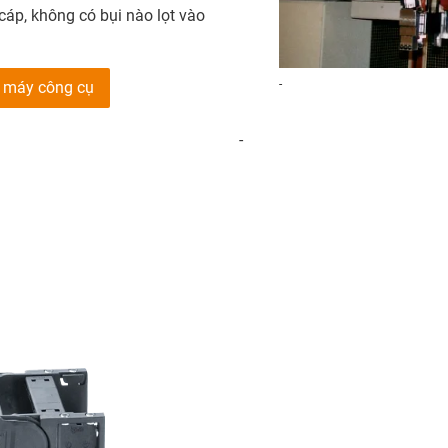
cáp, không có bụi nào lọt vào
-
o máy công cụ
-