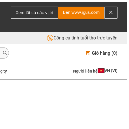
Đến www.igus.com
Xem tất cả các vị trí
Công cụ tính tuổi thọ trực tuyến
Giỏ hàng
(0)
VN
(
VI
)
g ty
Người liên hệ