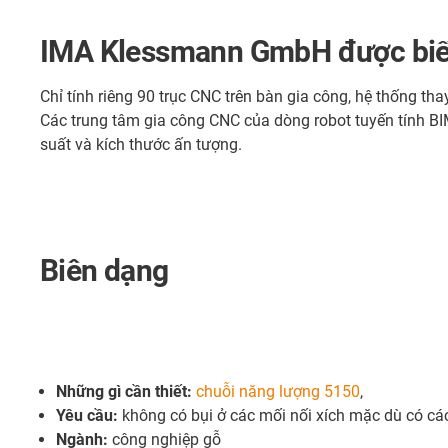
IMA Klessmann GmbH được biết đế
Chỉ tính riêng 90 trục CNC trên bàn gia công, hệ thống t
Các trung tâm gia công CNC của dòng robot tuyến tính B
suất và kích thước ấn tượng.
Biên dạng
Những gì cần thiết:
chuỗi năng lượng 5150
,
Yêu cầu:
không có bụi ở các mối nối xích mặc dù có c
Ngành:
công nghiệp gỗ