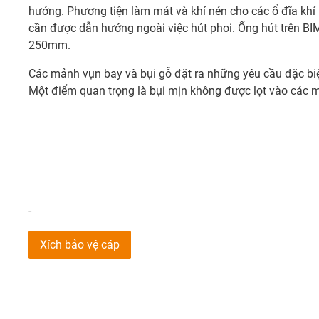
hướng. Phương tiện làm mát và khí nén cho các ổ đĩa khí
cần được dẫn hướng ngoài việc hút phoi. Ống hút trên B
250mm.
Các mảnh vụn bay và bụi gỗ đặt ra những yêu cầu đặc biệ
Một điểm quan trọng là bụi mịn không được lọt vào các mố
-
Xích bảo vệ cáp