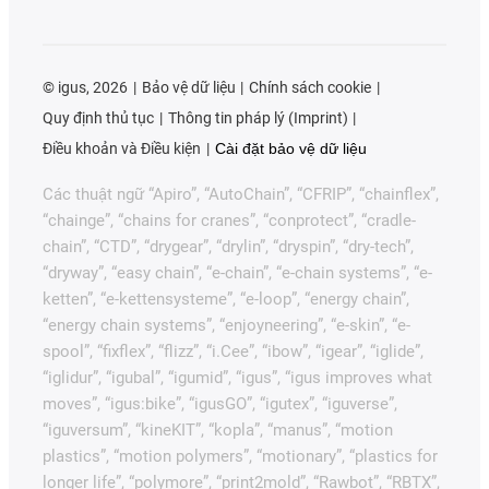
©
igus, 2026
Bảo vệ dữ liệu
Chính sách cookie
Quy định thủ tục
Thông tin pháp lý (Imprint)
Điều khoản và Điều kiện
Cài đặt bảo vệ dữ liệu
Các thuật ngữ “Apiro”, “AutoChain”, “CFRIP”, “chainflex”,
“chainge”, “chains for cranes”, “conprotect”, “cradle-
chain”, “CTD”, “drygear”, “drylin”, “dryspin”, “dry-tech”,
“dryway”, “easy chain”, “e-chain”, “e-chain systems”, “e-
ketten”, “e-kettensysteme”, “e-loop”, “energy chain”,
“energy chain systems”, “enjoyneering”, “e-skin”, “e-
spool”, “fixflex”, “flizz”, “i.Cee”, “ibow”, “igear”, “iglide”,
“iglidur”, “igubal”, “igumid”, “igus”, “igus improves what
moves”, “igus:bike”, “igusGO”, “igutex”, “iguverse”,
“iguversum”, “kineKIT”, “kopla”, “manus”, “motion
plastics”, “motion polymers”, “motionary”, “plastics for
longer life”, “polymore”, “print2mold”, “Rawbot”, “RBTX”,