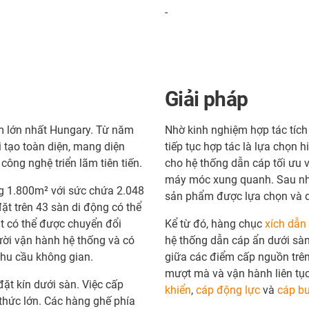
-
Giải pháp
ãm lớn nhất Hungary. Từ năm
Nhờ kinh nghiệm hợp tác tích
 tạo toàn diện, mang diện
tiếp tục hợp tác là lựa chọn 
ông nghệ triển lãm tiên tiến.
cho hệ thống dẫn cáp tối ưu 
máy móc xung quanh. Sau nhiều
ng 1.800m² với sức chứa 2.048
sản phẩm được lựa chọn và d
ặt trên 43 sàn di động có thể
t có thể được chuyển đổi
Kể từ đó, hàng chục
xích dẫn
ười vận hành hệ thống và có
hệ thống dẫn cáp ẩn dưới sàn
nhu cầu không gian.
giữa các điểm cấp nguồn trên
mượt mà và vận hành liên tục
ặt kín dưới sàn. Việc cấp
khiển
,
cáp động lực
và
cáp b
thức lớn. Các hàng ghế phía