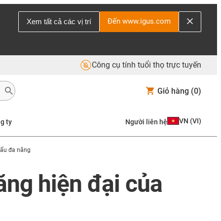
Đến www.igus.com
Xem tất cả các vị trí
Công cụ tính tuổi thọ trực tuyến
Giỏ hàng
(0)
VN
(
VI
)
g ty
Người liên hệ
đấu đa năng
ăng hiện đại của