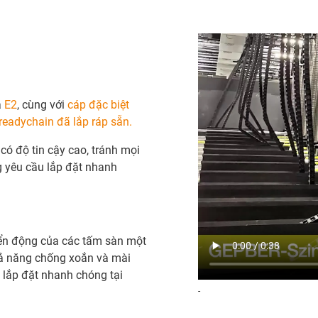
à
E2
, cùng với
cáp đặc biệt
readychain đã lắp ráp sẵn.
ó độ tin cậy cao, tránh mọi
ng yêu cầu lắp đặt nhanh
ển động của các tấm sàn một
hả năng chống xoắn và mài
 lắp đặt nhanh chóng tại
-