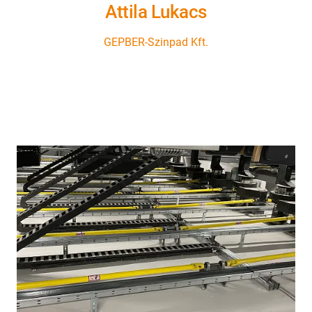
Attila Lukacs
GEPBER-Szinpad Kft.