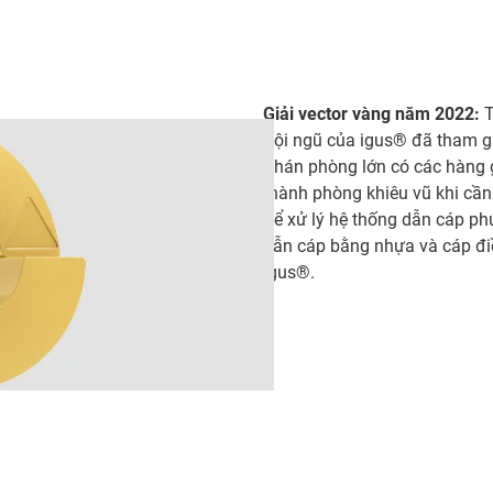
Giải vector vàng năm 2022:
T
đội ngũ của igus® đã tham gia
Khán phòng lớn có các hàng g
thành phòng khiêu vũ khi cần
để xử lý hệ thống dẫn cáp ph
dẫn cáp bằng nhựa và cáp điề
igus®.