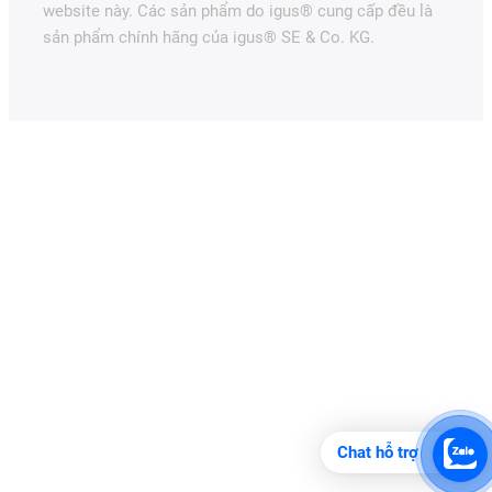
website này. Các sản phẩm do igus® cung cấp đều là
sản phẩm chính hãng của igus® SE & Co. KG.
Chat hỗ trợ