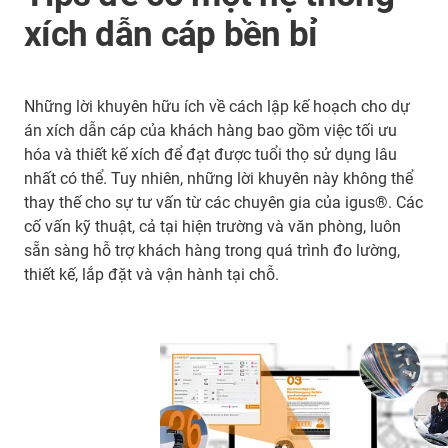
xích dẫn cáp bền bỉ
Những lời khuyên hữu ích về cách lập kế hoạch cho dự
án xích dẫn cáp của khách hàng bao gồm việc tối ưu
hóa và thiết kế xích để đạt được tuổi thọ sử dụng lâu
nhất có thể. Tuy nhiên, những lời khuyên này không thể
thay thế cho sự tư vấn từ các chuyên gia của igus®. Các
cố vấn kỹ thuật, cả tại hiện trường và văn phòng, luôn
sẵn sàng hỗ trợ khách hàng trong quá trình đo lường,
thiết kế, lắp đặt và vận hành tại chỗ.