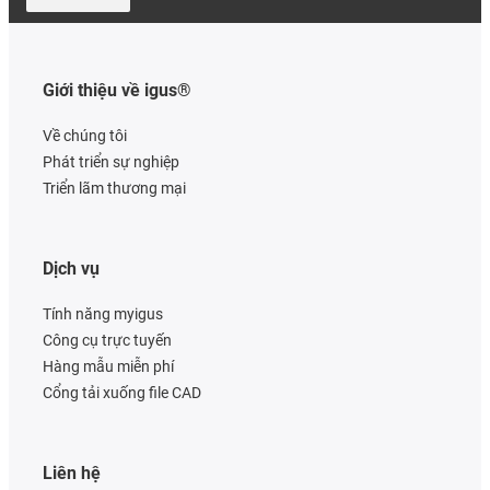
Giới thiệu về igus®
Về chúng tôi
Phát triển sự nghiệp
Triển lãm thương mại
Dịch vụ
Tính năng myigus
Công cụ trực tuyến
Hàng mẫu miễn phí
Cổng tải xuống file CAD
Liên hệ