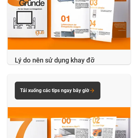
Lý do nên sử dụng khay đỡ
Tải xuống các tips ngay bây giờ