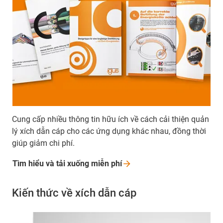
Cung cấp nhiều thông tin hữu ích về cách cải thiện quản
lý xích dẫn cáp cho các ứng dụng khác nhau, đồng thời
giúp giảm chi phí.
Tìm hiểu và tải xuống miễn
phí
Kiến thức về xích dẫn cáp