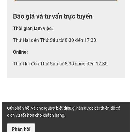
Báo giá và tư vấn trực tuyến
Thời gian làm việc
:
Thứ Hai đến Thứ Sáu từ 8:30 đến 17:30
Online:
Thứ Hai đến Thứ Sáu từ 8:30 sáng đến 17:30
Gửi phản hồi và cho igus® biết điều gì nên được cải thiện để có
dịch vụ tốt hơn cho khách hàng.
Phản hồi