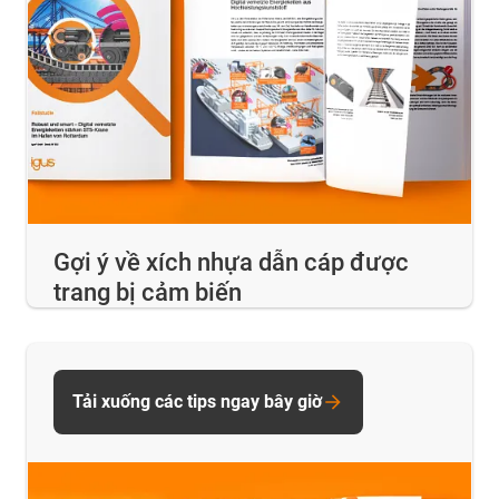
Gợi ý về xích nhựa dẫn cáp được
trang bị cảm biến
Tải xuống các tips ngay bây giờ