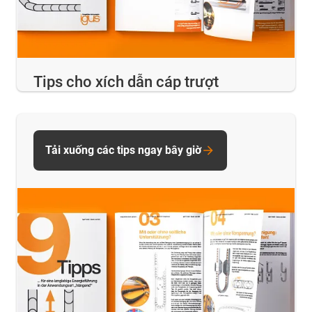
Tips cho xích dẫn cáp trượt
Tải xuống các tips ngay bây giờ