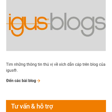
Tìm những thông tin thú vị về xích dẫn cáp trên blog của
igus®.
Đến các bài
blog
Tư vấn & hỗ trợ