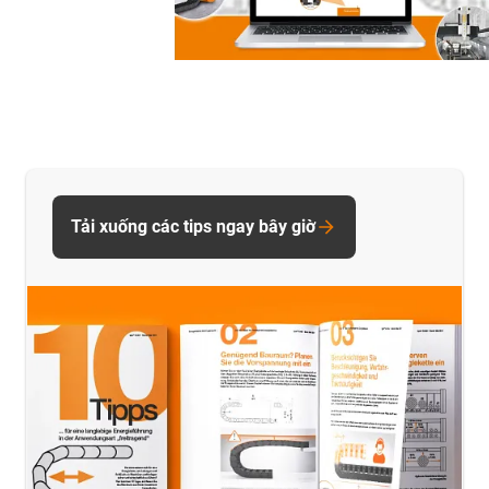
Tải xuống các tips ngay bây giờ