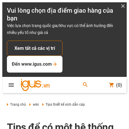
Vui lòng chọn địa điểm giao hàng của
bạn
Việc lựa chọn trang quốc gia/khu vực có thể ảnh hưởng đến
nhiều yếu tố như giá cả
Xem tất cả các vị trí
Đến www.igus.com
(0)
Trang chủ
wiki
Tips thiết kế xích dẫn cáp
Tips để có một hệ thống