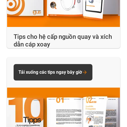
Tips cho hệ cấp nguồn quay và xích
dẫn cáp xoay
Tải xuống các tips ngay bây giờ