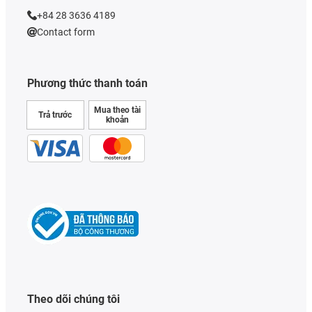
+84 28 3636 4189
Contact form
Phương thức thanh toán
Mua theo tài
Trả trước
khoản
Theo dõi chúng tôi