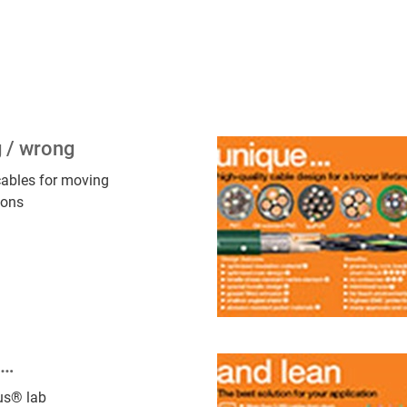
g / wrong
 cables for moving
ions
d…
gus® lab