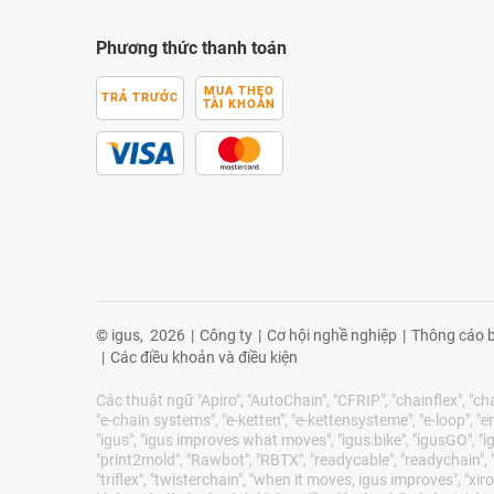
Phương thức thanh toán
MUA THEO
TRẢ TRƯỚC
TÀI KHOẢN
© igus,
2026
|
Công ty
|
Cơ hội nghề nghiệp
|
Thông cáo b
|
Các điều khoản và điều kiện
Các thuật ngữ "Apiro", "AutoChain", "CFRIP", "chainflex", "chai
"e-chain systems", "e-ketten", "e-kettensysteme", "e-loop", "ener
"igus", "igus improves what moves", "igus:bike", "igusGO", "ig
"print2mold", "Rawbot", "RBTX", "readycable", "readychain", "R
"triflex", "twisterchain", "when it moves, igus improves", 