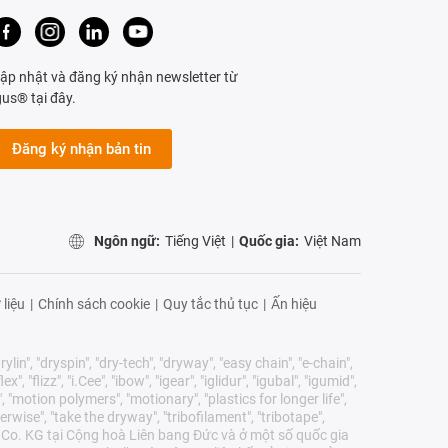
ập nhật và đăng ký nhận newsletter từ
gus® tại đây.
Đăng ký nhận bản tin
Ngôn ngữ:
Tiếng Việt
|
Quốc gia:
Việt Nam
 liệu
|
Chính sách cookie
|
Quy tắc thủ tục
|
Ấn hiệu
lin", "dryspin", "dry-tech", "dryway", "easy chain", "e-chain",
 "flizz", "i.Cee", "ibow", "igear", "iglidur", "igubal", "igumid",
, "motion polymers", "motionary", "plastics for longer life",
erwise", "take the dryway", "tribofilament", "tribotape",
E & Co. KG tại Cộng hoà Liên bang Đức và ở một số quốc gia