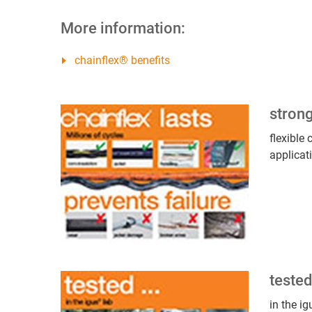
More information:
chainflex® benefits
stron
flexible
applicat
teste
in the i