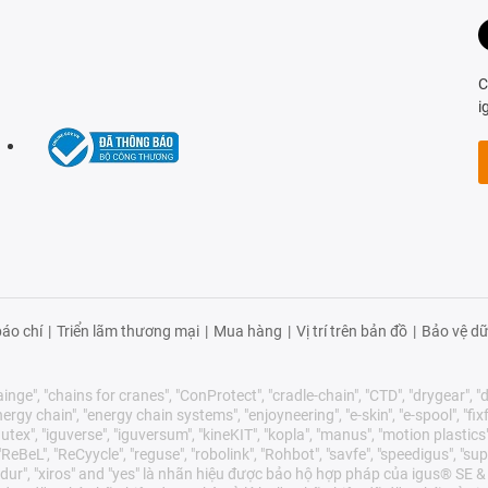
C
i
áo chí
|
Triển lãm thương mại
|
Mua hàng
|
Vị trí trên bản đồ
|
Bảo vệ dữ
nge", "chains for cranes", "ConProtect", "cradle-chain", "CTD", "drygear", "dry
gy chain", "energy chain systems", "enjoyneering", "e-skin", "e-spool", "fixflex",
utex", "iguverse", "iguversum", "kineKIT", "kopla", "manus", "motion plastics"
eBeL", "ReCyycle", "reguse", "robolink", "Rohbot", "savfe", "speedigus", "sup
"xirodur", "xiros" and "yes" là nhãn hiệu được bảo hộ hợp pháp của igus® S