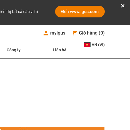
Đến www.igus.com
iển thị tất cả các vị trí
myigus
Giỏ hàng
(
0
)
VN (VI)
Công ty
Liên hệ