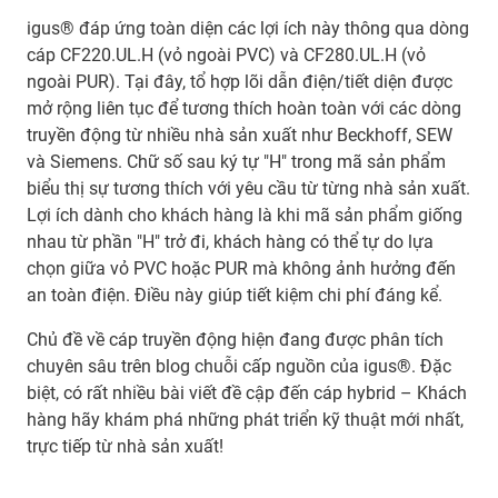
igus® đáp ứng toàn diện các lợi ích này thông qua dòng
cáp CF220.UL.H (vỏ ngoài PVC) và CF280.UL.H (vỏ
ngoài PUR). Tại đây, tổ hợp lõi dẫn điện/tiết diện được
mở rộng liên tục để tương thích hoàn toàn với các dòng
truyền động từ nhiều nhà sản xuất như Beckhoff, SEW
và Siemens. Chữ số sau ký tự "H" trong mã sản phẩm
biểu thị sự tương thích với yêu cầu từ từng nhà sản xuất.
Lợi ích dành cho khách hàng là khi mã sản phẩm giống
nhau từ phần "H" trở đi, khách hàng có thể tự do lựa
chọn giữa vỏ PVC hoặc PUR mà không ảnh hưởng đến
an toàn điện. Điều này giúp tiết kiệm chi phí đáng kể.
Chủ đề về cáp truyền động hiện đang được phân tích
chuyên sâu trên blog chuỗi cấp nguồn của igus®. Đặc
biệt, có rất nhiều bài viết đề cập đến cáp hybrid – Khách
hàng hãy khám phá những phát triển kỹ thuật mới nhất,
trực tiếp từ nhà sản xuất!