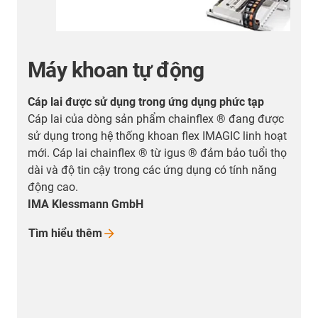
Máy khoan tự động
Cáp lai được sử dụng trong ứng dụng phức tạp
G
Cáp lai của dòng sản phẩm chainflex ® đang được
N
sử dụng trong hệ thống khoan flex IMAGIC linh hoạt
t
g
mới. Cáp lai chainflex ® từ igus ® đảm bảo tuổi thọ
A
i
dài và độ tin cậy trong các ứng dụng có tính năng
d
động cao.
H
IMA Klessmann GmbH
Tìm hiểu
thêm
g