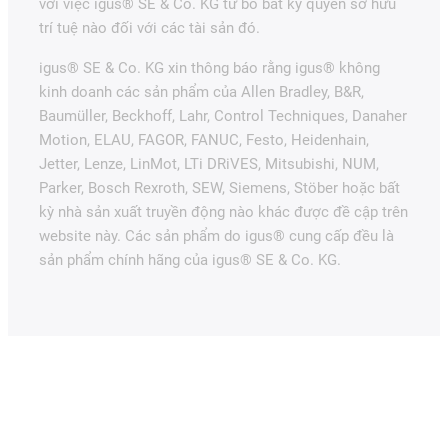
với việc igus® SE & Co. KG từ bỏ bất kỳ quyền sở hữu
trí tuệ nào đối với các tài sản đó.
igus® SE & Co. KG xin thông báo rằng igus® không
kinh doanh các sản phẩm của Allen Bradley, B&R,
Baumüller, Beckhoff, Lahr, Control Techniques, Danaher
Motion, ELAU, FAGOR, FANUC, Festo, Heidenhain,
Jetter, Lenze, LinMot, LTi DRiVES, Mitsubishi, NUM,
Parker, Bosch Rexroth, SEW, Siemens, Stöber hoặc bất
kỳ nhà sản xuất truyền động nào khác được đề cập trên
website này. Các sản phẩm do igus® cung cấp đều là
sản phẩm chính hãng của igus® SE & Co. KG.