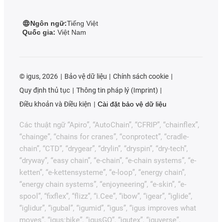
Ngôn ngữ:
Tiếng Việt
Quốc gia:
Việt Nam
©
igus, 2026
Bảo vệ dữ liệu
Chính sách cookie
Quy định thủ tục
Thông tin pháp lý (Imprint)
Điều khoản và Điều kiện
Cài đặt bảo vệ dữ liệu
Các thuật ngữ “Apiro”, “AutoChain”, “CFRIP”, “chainflex”,
“chainge”, “chains for cranes”, “conprotect”, “cradle-
chain”, “CTD”, “drygear”, “drylin”, “dryspin”, “dry-tech”,
“dryway”, “easy chain”, “e-chain”, “e-chain systems”, “e-
ketten”, “e-kettensysteme”, “e-loop”, “energy chain”,
“energy chain systems”, “enjoyneering”, “e-skin”, “e-
spool”, “fixflex”, “flizz”, “i.Cee”, “ibow”, “igear”, “iglide”,
“iglidur”, “igubal”, “igumid”, “igus”, “igus improves what
moves”, “igus:bike”, “igusGO”, “igutex”, “iguverse”,