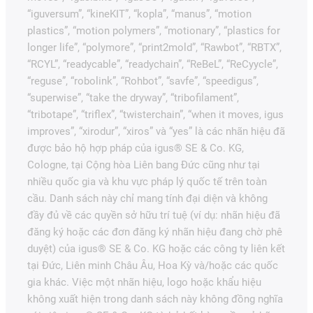
“iguversum”, “kineKIT”, “kopla”, “manus”, “motion
plastics”, “motion polymers”, “motionary”, “plastics for
longer life”, “polymore”, “print2mold”, “Rawbot”, “RBTX”,
“RCYL”, “readycable”, “readychain”, “ReBeL”, “ReCyycle”,
“reguse”, “robolink”, “Rohbot”, “savfe”, “speedigus”,
“superwise”, “take the dryway”, “tribofilament”,
“tribotape”, “triflex”, “twisterchain”, “when it moves, igus
improves”, “xirodur”, “xiros” và “yes” là các nhãn hiệu đã
được bảo hộ hợp pháp của igus® SE & Co. KG,
Cologne, tại Cộng hòa Liên bang Đức cũng như tại
nhiều quốc gia và khu vực pháp lý quốc tế trên toàn
cầu. Danh sách này chỉ mang tính đại diện và không
đầy đủ về các quyền sở hữu trí tuệ (ví dụ: nhãn hiệu đã
đăng ký hoặc các đơn đăng ký nhãn hiệu đang chờ phê
duyệt) của igus® SE & Co. KG hoặc các công ty liên kết
tại Đức, Liên minh Châu Âu, Hoa Kỳ và/hoặc các quốc
gia khác. Việc một nhãn hiệu, logo hoặc khẩu hiệu
không xuất hiện trong danh sách này không đồng nghĩa