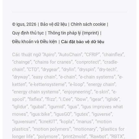
©
igus, 2026
Bảo vệ dữ liệu
Chính sách cookie
Quy định thủ tục
Thông tin pháp lý (Imprint)
Điều khoản và Điều kiện
Cài đặt bảo vệ dữ liệu
Các thuật ngữ “Apiro”, “AutoChain”, “CFRIP”, “chainflex”,
“chainge”, “chains for cranes”, “conprotect”, “cradle-
chain”, “CTD”, “drygear”, “drylin”, “dryspin”, “dry-tech”,
“dryway”, “easy chain”, “e-chain”, “e-chain systems”, “e-
ketten”, “e-kettensysteme”, “e-loop”, “energy chain”,
“energy chain systems”, “enjoyneering”, “e-skin”, “e-
spool”, “fixflex”, “flizz”, “i.Cee”, “ibow”, “igear”, “iglide”,
“iglidur”, “igubal”, “igumid”, “igus”, “igus improves what
moves”, “igus:bike”, “igusGO”, “igutex”, “iguverse”,
“iguversum”, “kineKIT”, “kopla”, “manus”, “motion
plastics”, “motion polymers”, “motionary”, “plastics for
longer life”, “polymore”, “print2mold”, “Rawbot”, “RBTX”,