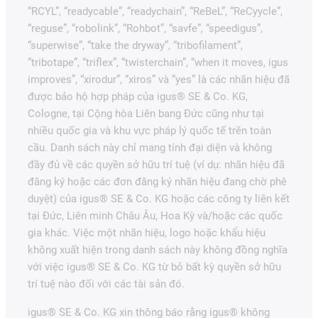
“RCYL”, “readycable”, “readychain”, “ReBeL”, “ReCyycle”,
“reguse”, “robolink”, “Rohbot”, “savfe”, “speedigus”,
“superwise”, “take the dryway”, “tribofilament”,
“tribotape”, “triflex”, “twisterchain”, “when it moves, igus
improves”, “xirodur”, “xiros” và “yes” là các nhãn hiệu đã
được bảo hộ hợp pháp của igus® SE & Co. KG,
Cologne, tại Cộng hòa Liên bang Đức cũng như tại
nhiều quốc gia và khu vực pháp lý quốc tế trên toàn
cầu. Danh sách này chỉ mang tính đại diện và không
đầy đủ về các quyền sở hữu trí tuệ (ví dụ: nhãn hiệu đã
đăng ký hoặc các đơn đăng ký nhãn hiệu đang chờ phê
duyệt) của igus® SE & Co. KG hoặc các công ty liên kết
tại Đức, Liên minh Châu Âu, Hoa Kỳ và/hoặc các quốc
gia khác. Việc một nhãn hiệu, logo hoặc khẩu hiệu
không xuất hiện trong danh sách này không đồng nghĩa
với việc igus® SE & Co. KG từ bỏ bất kỳ quyền sở hữu
trí tuệ nào đối với các tài sản đó.
igus® SE & Co. KG xin thông báo rằng igus® không