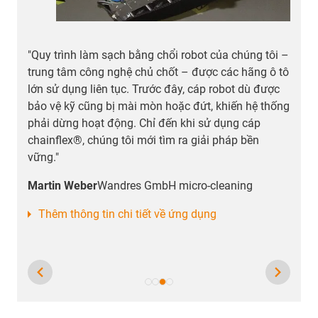
g tôi –
"Camera công nghiệp của chúng tôi hướng đến sự
ng ô tô
tiện lợi khi lắp đặt. Từ độ dài 5m trở lên, chúng tôi
ù được
chỉ dùng cáp bus công nghiệp từ igus® để đảm bả
ệ thống
truyền dữ liệu ổn định. Cáp thông thường không
áp
chịu được tải cơ học và điện lâu dài như vậy."
ền
Thomas Schmidgall
Giám đốc Marketing
IDS Imaging Development Systems GmbH
Thêm thông tin chi tiết về ứng dụng