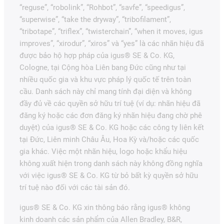
“reguse”, “robolink”, “Rohbot”, “savfe”, “speedigus”,
“superwise”, “take the dryway”, “tribofilament”,
“tribotape”, “triflex”, “twisterchain”, “when it moves, igus
improves”, “xirodur”, “xiros” và “yes” là các nhãn hiệu đã
được bảo hộ hợp pháp của igus® SE & Co. KG,
Cologne, tại Cộng hòa Liên bang Đức cũng như tại
nhiều quốc gia và khu vực pháp lý quốc tế trên toàn
cầu. Danh sách này chỉ mang tính đại diện và không
đầy đủ về các quyền sở hữu trí tuệ (ví dụ: nhãn hiệu đã
đăng ký hoặc các đơn đăng ký nhãn hiệu đang chờ phê
duyệt) của igus® SE & Co. KG hoặc các công ty liên kết
tại Đức, Liên minh Châu Âu, Hoa Kỳ và/hoặc các quốc
gia khác. Việc một nhãn hiệu, logo hoặc khẩu hiệu
không xuất hiện trong danh sách này không đồng nghĩa
với việc igus® SE & Co. KG từ bỏ bất kỳ quyền sở hữu
trí tuệ nào đối với các tài sản đó.
igus® SE & Co. KG xin thông báo rằng igus® không
kinh doanh các sản phẩm của Allen Bradley, B&R,