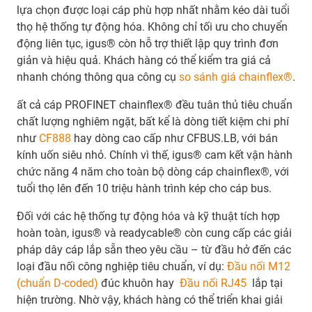
lựa chọn được loại cáp phù hợp nhất nhằm kéo dài tuổi
thọ hệ thống tự động hóa. Không chỉ tối ưu cho chuyển
động liên tục, igus® còn hỗ trợ thiết lập quy trình đơn
giản và hiệu quả. Khách hàng có thể kiểm tra giá cả
nhanh chóng thông qua công cụ
so sánh giá chainflex®
.
ất cả cáp PROFINET chainflex® đều tuân thủ tiêu chuẩn
chất lượng nghiêm ngặt, bất kể là dòng tiết kiệm chi phí
như
CF888
hay dòng cao cấp như CFBUS.LB, với bán
kính uốn siêu nhỏ. Chính vì thế, igus® cam kết vận hành
chức năng 4 năm cho toàn bộ dòng cáp chainflex®, với
tuổi thọ lên đến 10 triệu hành trình kép cho cáp bus.
Đối với các hệ thống tự động hóa và kỹ thuật tích hợp
hoàn toàn, igus® và readycable® còn cung cấp các giải
pháp dây cáp lắp sẵn theo yêu cầu – từ đầu hở đến các
loại đầu nối công nghiệp tiêu chuẩn, ví dụ:
Đầu nối M12
(chuẩn D-coded)
đúc khuôn hay
Đầu nối RJ45
lắp tại
hiện trường. Nhờ vậy, khách hàng có thể triển khai giải