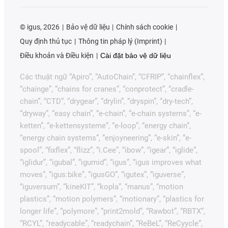
©
igus, 2026
Bảo vệ dữ liệu
Chính sách cookie
Quy định thủ tục
Thông tin pháp lý (Imprint)
Điều khoản và Điều kiện
Cài đặt bảo vệ dữ liệu
Các thuật ngữ “Apiro”, “AutoChain”, “CFRIP”, “chainflex”,
“chainge”, “chains for cranes”, “conprotect”, “cradle-
chain”, “CTD”, “drygear”, “drylin”, “dryspin”, “dry-tech”,
“dryway”, “easy chain”, “e-chain”, “e-chain systems”, “e-
ketten”, “e-kettensysteme”, “e-loop”, “energy chain”,
“energy chain systems”, “enjoyneering”, “e-skin”, “e-
spool”, “fixflex”, “flizz”, “i.Cee”, “ibow”, “igear”, “iglide”,
“iglidur”, “igubal”, “igumid”, “igus”, “igus improves what
moves”, “igus:bike”, “igusGO”, “igutex”, “iguverse”,
“iguversum”, “kineKIT”, “kopla”, “manus”, “motion
plastics”, “motion polymers”, “motionary”, “plastics for
longer life”, “polymore”, “print2mold”, “Rawbot”, “RBTX”,
“RCYL”, “readycable”, “readychain”, “ReBeL”, “ReCyycle”,