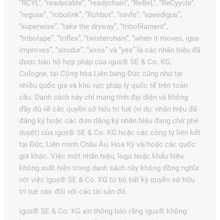
“RCYL”, “readycable”, “readychain”, “ReBeL”, “ReCyycle”,
“reguse”, “robolink”, “Rohbot”, “savfe”, “speedigus”,
“superwise”, “take the dryway”, “tribofilament”,
“tribotape”, “triflex”, “twisterchain”, “when it moves, igus
improves”, “xirodur”, “xiros” và “yes” là các nhãn hiệu đã
được bảo hộ hợp pháp của igus® SE & Co. KG,
Cologne, tại Cộng hòa Liên bang Đức cũng như tại
nhiều quốc gia và khu vực pháp lý quốc tế trên toàn
cầu. Danh sách này chỉ mang tính đại diện và không
đầy đủ về các quyền sở hữu trí tuệ (ví dụ: nhãn hiệu đã
đăng ký hoặc các đơn đăng ký nhãn hiệu đang chờ phê
duyệt) của igus® SE & Co. KG hoặc các công ty liên kết
tại Đức, Liên minh Châu Âu, Hoa Kỳ và/hoặc các quốc
gia khác. Việc một nhãn hiệu, logo hoặc khẩu hiệu
không xuất hiện trong danh sách này không đồng nghĩa
với việc igus® SE & Co. KG từ bỏ bất kỳ quyền sở hữu
trí tuệ nào đối với các tài sản đó.
igus® SE & Co. KG xin thông báo rằng igus® không