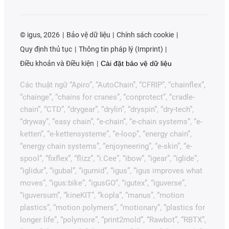
©
igus, 2026
Bảo vệ dữ liệu
Chính sách cookie
Quy định thủ tục
Thông tin pháp lý (Imprint)
Điều khoản và Điều kiện
Cài đặt bảo vệ dữ liệu
Các thuật ngữ “Apiro”, “AutoChain”, “CFRIP”, “chainflex”,
“chainge”, “chains for cranes”, “conprotect”, “cradle-
chain”, “CTD”, “drygear”, “drylin”, “dryspin”, “dry-tech”,
“dryway”, “easy chain”, “e-chain”, “e-chain systems”, “e-
ketten”, “e-kettensysteme”, “e-loop”, “energy chain”,
“energy chain systems”, “enjoyneering”, “e-skin”, “e-
spool”, “fixflex”, “flizz”, “i.Cee”, “ibow”, “igear”, “iglide”,
“iglidur”, “igubal”, “igumid”, “igus”, “igus improves what
moves”, “igus:bike”, “igusGO”, “igutex”, “iguverse”,
“iguversum”, “kineKIT”, “kopla”, “manus”, “motion
plastics”, “motion polymers”, “motionary”, “plastics for
longer life”, “polymore”, “print2mold”, “Rawbot”, “RBTX”,