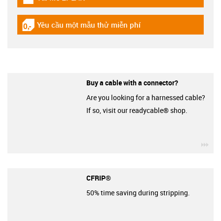
igus-icon-download-plan
Yêu cầu một mẫu thử miễn phí
igus-icon-gratismuster
Buy a cable with a connector?
Are you looking for a harnessed cable?
If so, visit our readycable® shop.
igu
CFRIP®
50% time saving during stripping.