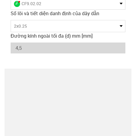
igus-icon-lieferzeit-dot
CF9.02.02
Số lõi và tiết diện danh định của dây dẫn
2x0.25
Đường kính ngoài tối đa (d) mm [mm]