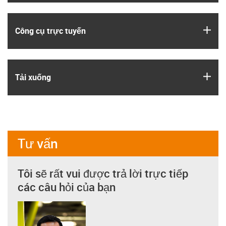
igus
Công cụ trực tuyến
igus
Tải xuống
Tư vấn
Tôi sẽ rất vui được trả lời trực tiếp
các câu hỏi của bạn