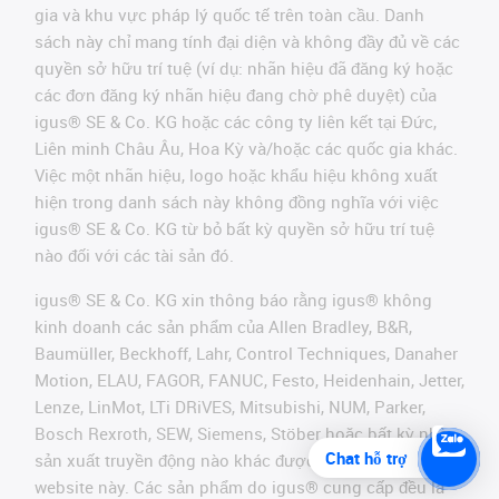
gia và khu vực pháp lý quốc tế trên toàn cầu. Danh
sách này chỉ mang tính đại diện và không đầy đủ về các
quyền sở hữu trí tuệ (ví dụ: nhãn hiệu đã đăng ký hoặc
các đơn đăng ký nhãn hiệu đang chờ phê duyệt) của
igus® SE & Co. KG hoặc các công ty liên kết tại Đức,
Liên minh Châu Âu, Hoa Kỳ và/hoặc các quốc gia khác.
Việc một nhãn hiệu, logo hoặc khẩu hiệu không xuất
hiện trong danh sách này không đồng nghĩa với việc
igus® SE & Co. KG từ bỏ bất kỳ quyền sở hữu trí tuệ
nào đối với các tài sản đó.
igus® SE & Co. KG xin thông báo rằng igus® không
kinh doanh các sản phẩm của Allen Bradley, B&R,
Baumüller, Beckhoff, Lahr, Control Techniques, Danaher
Motion, ELAU, FAGOR, FANUC, Festo, Heidenhain, Jetter,
Lenze, LinMot, LTi DRiVES, Mitsubishi, NUM, Parker,
Bosch Rexroth, SEW, Siemens, Stöber hoặc bất kỳ nhà
Chat hỗ trợ
sản xuất truyền động nào khác được đề cập trên
website này. Các sản phẩm do igus® cung cấp đều là