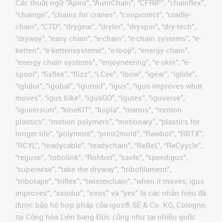
Các thuật ngữ “Apiro”, “AutoChain”, “CFRIP”, “chainflex”,
“chainge”, “chains for cranes”, “conprotect”, “cradle-
chain”, “CTD”, “drygear”, “drylin”, “dryspin”, “dry-tech”,
“dryway”, “easy chain”, “e-chain”, “e-chain systems”, “e-
ketten”, “e-kettensysteme”, “e-loop”, “energy chain”,
“energy chain systems”, “enjoyneering”, “e-skin”, “e-
spool”, “fixflex”, “flizz”, “i.Cee”, “ibow”, “igear”, “iglide”,
“iglidur”, “igubal”, “igumid”, “igus”, “igus improves what
moves”, “igus:bike”, “igusGO”, “igutex”, “iguverse”,
“iguversum”, “kineKIT”, “kopla”, “manus”, “motion
plastics”, “motion polymers”, “motionary”, “plastics for
longer life”, “polymore”, “print2mold”, “Rawbot”, “RBTX”,
“RCYL”, “readycable”, “readychain”, “ReBeL”, “ReCyycle”,
“reguse”, “robolink”, “Rohbot”, “savfe”, “speedigus”,
“superwise”, “take the dryway”, “tribofilament”,
“tribotape”, “triflex”, “twisterchain”, “when it moves, igus
improves”, “xirodur”, “xiros” và “yes” là các nhãn hiệu đã
được bảo hộ hợp pháp của igus® SE & Co. KG, Cologne,
tại Cộng hòa Liên bang Đức cũng như tại nhiều quốc