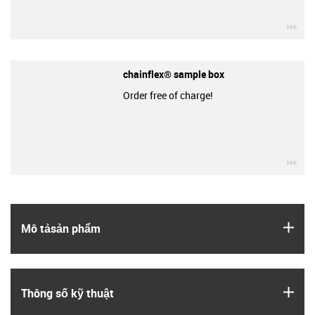
igu
chainflex® sample box
Order free of charge!
igu
igus
Mô tả­sản phẩm
igus
Thông số kỹ thuật