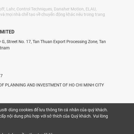
ff, Lahr, Control Techniques, Danaher Motion, ELAU,
r và mọi nhà chế tạo về chuyển động khác nêu trong trang
IMITED
ry G, Street No. 17, Tan Thuan Export Processing Zone, Tan
etnam
17
T OF PLANNING AND INVESTMENT OF HO CHI MINH CITY
gus® dùng cookies để lưu thông tin cá nhân của quý khách.
 cấp nội dung phù hợp với sở thích của Quý khách. Vui lòng