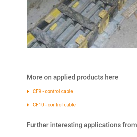
More on applied products here
CF9 - control cable
CF10 - control cable
Further interesting applications fro