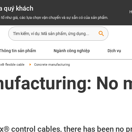
a quý khách
H
 tố như giá, các lựa chọn vận chuyển và sự sẵn có của sản phẩm.
search
Thông tin sản phẩm
Ngành công nghiệp
Dịch vụ
x® flexible cable
Concrete manufacturing
ufacturing: No m
flex® control cables, there has been no