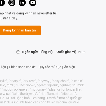
ập nhật và đăng ký nhận newsletter từ
gus® tại đây.
Đăng ký nhận bản tin
Ngôn ngữ:
Tiếng Việt
|
Quốc gia:
Việt Nam
 liệu
|
Chính sách cookie
|
Quy tắc thủ tục
|
Ấn hiệu
lin", "dryspin", "dry-tech", "dryway", "easy chain", "e-chain",
 "flizz", "i.Cee", "ibow", "igear", "iglidur", "igubal", "igumid",
, "motion polymers", "motionary", "plastics for longer life",
erwise", "take the dryway", "tribofilament", "tribotape",
E & Co. KG tại Cộng hoà Liên bang Đức và ở một số quốc gia
us® SE & Co. KG hoặc các công ty liên kết của igus® ở