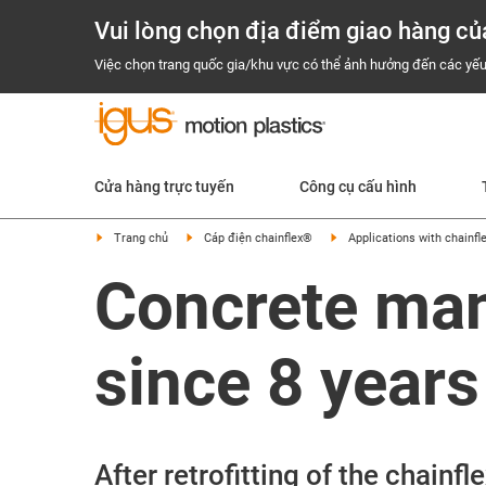
Vui lòng chọn địa điểm giao hàng củ
Việc chọn trang quốc gia/khu vực có thể ảnh hưởng đến các yếu
Cửa hàng trực tuyến
Công cụ cấu hình
Trang chủ
Cáp điện chainflex®
Applications with chainfle
Concrete man
since 8 years
After retrofitting of the chain