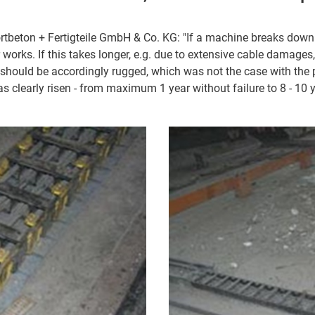
beton + Fertigteile GmbH & Co. KG: "If a machine breaks down i
ir works. If this takes longer, e.g. due to extensive cable damag
hould be accordingly rugged, which was not the case with the 
as clearly risen - from maximum 1 year without failure to 8 - 10 