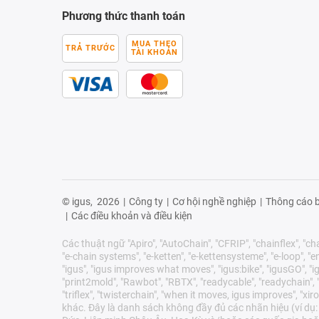
Phương thức thanh toán
MUA THEO
TRẢ TRƯỚC
TÀI KHOẢN
© igus,
2026
|
Công ty
|
Cơ hội nghề nghiệp
|
Thông cáo b
|
Các điều khoản và điều kiện
Các thuật ngữ "Apiro", "AutoChain", "CFRIP", "chainflex", "chai
"e-chain systems", "e-ketten", "e-kettensysteme", "e-loop", "ener
"igus", "igus improves what moves", "igus:bike", "igusGO", "ig
"print2mold", "Rawbot", "RBTX", "readycable", "readychain", "R
"triflex", "twisterchain", "when it moves, igus improves", 
khác. Đây là danh sách không đầy đủ các nhãn hiệu (ví dụ: