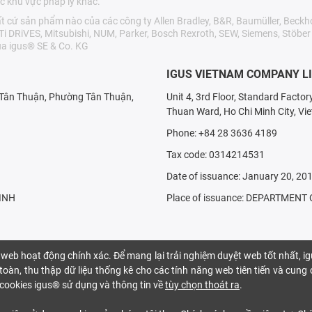
c khu vực pháp lý khác.
cứ sản phẩm nào của các công ty Allen Bradley, B&R, Baumüller, Beckho
LTi DRiVES, Mitsubishi, NUM, Parker, Bosch Rexroth, SEW, Siemens, Stöbe
a igus® SE & Co. KG
IGUS VIETNAM COMPANY L
X Tân Thuận, Phường Tân Thuận,
Unit 4, 3rd Floor, Standard Facto
Thuan Ward, Ho Chi Minh City, Vi
Phone: +84 28 3636 4189
Tax code: 0314214531
Date of issuance: January 20, 20
INH
Place of issuance: DEPARTMEN
 web hoạt động chính xác. Để mang lại trải nghiệm duyệt web tốt nhất, i
oàn, thu thập dữ liệu thống kê cho các tính năng web tiên tiến và cung
ại cookies igus® sử dụng và thông tin về
tùy chọn thoát ra
.