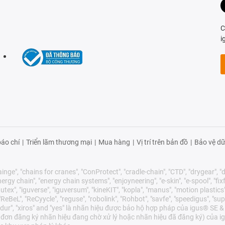
C
i
áo chí
|
Triển lãm thương mại
|
Mua hàng
|
Vị trí trên bản đồ
|
Bảo vệ dữ
nge", "chains for cranes", "ConProtect", "cradle-chain", "CTD", "drygear", "dry
gy chain", "energy chain systems", "enjoyneering", "e-skin", "e-spool", "fixflex",
utex", "iguverse", "iguversum", "kineKIT", "kopla", "manus", "motion plastics"
eBeL", "ReCyycle", "reguse", "robolink", "Rohbot", "savfe", "speedigus", "sup
"xirodur", "xiros" and "yes" là nhãn hiệu được bảo hộ hợp pháp của igus® S
 đơn đăng ký nhãn hiệu đang chờ xử lý hoặc nhãn hiệu đã đăng ký) của ig