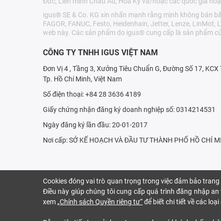
Đức, Liên minh Châu Âu, Hoa Kỳ và/hoặc các quốc gia hoặ
igus® SE & Co. KG xin nhấn mạnh rằng mình không bán bất 
FAGOR, FANUC, Festo, Heidenhain, Jetter, Lenze, LinMot, 
web này. Các sản phẩm do igus® cung cấp là sản phẩm củ
CÔNG TY TNHH IGUS VIỆT NAM
Đơn Vị 4 , Tầng 3, Xưởng Tiêu Chuẩn G, Đường Số 17, KC
Tp. Hồ Chí Minh, Việt Nam
Số điện thoại: +84 28 3636 4189
Giấy chứng nhận đăng ký doanh nghiệp số: 0314214531
Ngày đăng ký lần đầu: 20-01-2017
Nơi cấp: SỞ KẾ HOẠCH VÀ ÐẦU TƯ THÀNH PHỐ HỒ CHÍ M
Cookies đóng vai trò quan trọng trong việc đảm bảo trang
Điều này giúp chúng tôi cung cấp quá trình đăng nhập an t
xem
„Chính sách Quyền riêng tư“
để biết chi tiết về các lo