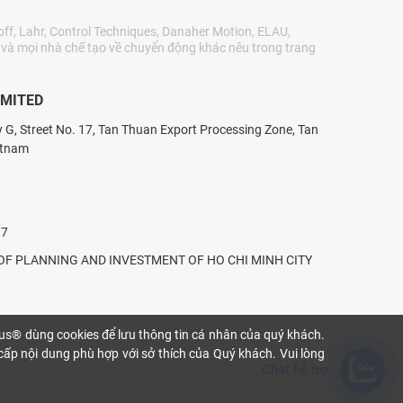
ff, Lahr, Control Techniques, Danaher Motion, ELAU,
r và mọi nhà chế tạo về chuyển động khác nêu trong trang
IMITED
ry G, Street No. 17, Tan Thuan Export Processing Zone, Tan
etnam
17
T OF PLANNING AND INVESTMENT OF HO CHI MINH CITY
gus® dùng cookies để lưu thông tin cá nhân của quý khách.
 cấp nội dung phù hợp với sở thích của Quý khách. Vui lòng
Chat hỗ trợ