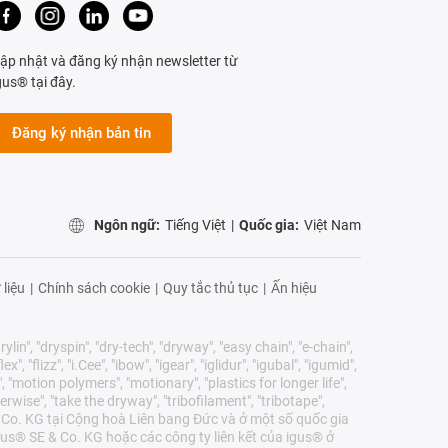
ập nhật và đăng ký nhận newsletter từ
gus® tại đây.
Đăng ký nhận bản tin
Ngôn ngữ:
Tiếng Việt
|
Quốc gia:
Việt Nam
 liệu
|
Chính sách cookie
|
Quy tắc thủ tục
|
Ấn hiệu
lin", "dryspin", "dry-tech", "dryway", "easy chain", "e-chain",
 "flizz", "i.Cee", "ibow", "igear", "iglidur", "igubal", "igumid",
, "motion polymers", "motionary", "plastics for longer life",
erwise", "take the dryway", "tribofilament", "tribotape",
E & Co. KG tại Cộng hoà Liên bang Đức và ở một số quốc gia
us® SE & Co. KG hoặc các công ty liên kết của igus® ở