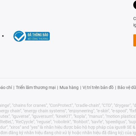
C
i
áo chí
|
Triển lãm thương mại
|
Mua hàng
|
Vị trí trên bản đồ
|
Bảo vệ dữ
nge", "chains for cranes", "ConProtect", "cradle-chain", "CTD", "drygear", "dry
gy chain", "energy chain systems", "enjoyneering", "e-skin", "e-spool", "fixflex",
utex", "iguverse", "iguversum", "kineKIT", "kopla", "manus", "motion plastics"
eBeL", "ReCyycle", "reguse", "robolink", "Rohbot", "savfe", "speedigus", "sup
"xirodur", "xiros" and "yes" là nhãn hiệu được bảo hộ hợp pháp của igus® S
 đơn đăng ký nhãn hiệu đang chờ xử lý hoặc nhãn hiệu đã đăng ký) của ig