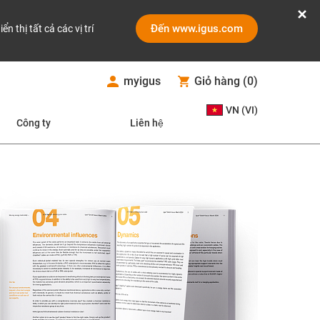
Đến www.igus.com
iển thị tất cả các vị trí
myigus
Giỏ hàng
(
0
)
VN (VI)
Công ty
Liên hệ