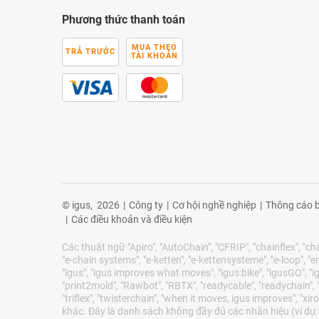
Phương thức thanh toán
MUA THEO
TRẢ TRƯỚC
TÀI KHOẢN
© igus,
2026
|
Công ty
|
Cơ hội nghề nghiệp
|
Thông cáo b
|
Các điều khoản và điều kiện
Các thuật ngữ "Apiro", "AutoChain", "CFRIP", "chainflex", "chai
"e-chain systems", "e-ketten", "e-kettensysteme", "e-loop", "ener
"igus", "igus improves what moves", "igus:bike", "igusGO", "ig
"print2mold", "Rawbot", "RBTX", "readycable", "readychain", "R
"triflex", "twisterchain", "when it moves, igus improves", 
khác. Đây là danh sách không đầy đủ các nhãn hiệu (ví dụ: