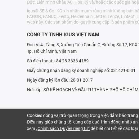
Đức, Liên minh Châu Âu, Hoa Kỳ và/hoặc các quốc gia hoặ
igus® SE & Co. KG xin nhấn mạnh rằng mình không bán bất 
FAGOR, FANUC, Festo, Heidenhain, Jetter, Lenze, LinMot, 
web này. Các sản phẩm do igus® cung cấp là sản phẩm củ
CÔNG TY TNHH IGUS VIỆT NAM
Đơn Vị 4 , Tầng 3, Xưởng Tiêu Chuẩn G, Đường Số 17, KC
Tp. Hồ Chí Minh, Việt Nam
Số điện thoại: +84 28 3636 4189
Giấy chứng nhận đăng ký doanh nghiệp số: 0314214531
Ngày đăng ký lần đầu: 20-01-2017
Nơi cấp: SỞ KẾ HOẠCH VÀ ÐẦU TƯ THÀNH PHỐ HỒ CHÍ M
Cookies đóng vai trò quan trọng trong việc đảm bảo trang
Điều này giúp chúng tôi cung cấp quá trình đăng nhập an t
xem
„Chính sách Quyền riêng tư“
để biết chi tiết về các lo