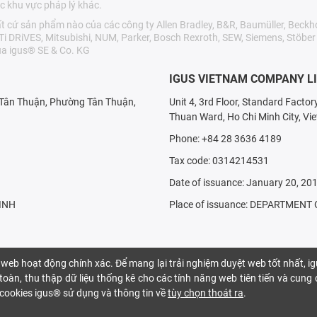
c khu vực pháp lý khác.
cứ sản phẩm nào của các công ty Allen Bradley, B&R, Baumüller, Beckho
LTi DRiVES, Mitsubishi, NUM, Parker, Bosch Rexroth, SEW, Siemens, Stöbe
a igus® SE & Co. KG
IGUS VIETNAM COMPANY L
X Tân Thuận, Phường Tân Thuận,
Unit 4, 3rd Floor, Standard Facto
Thuan Ward, Ho Chi Minh City, Vi
Phone: +84 28 3636 4189
Tax code: 0314214531
Date of issuance: January 20, 20
INH
Place of issuance: DEPARTMEN
 web hoạt động chính xác. Để mang lại trải nghiệm duyệt web tốt nhất, i
oàn, thu thập dữ liệu thống kê cho các tính năng web tiên tiến và cung
ại cookies igus® sử dụng và thông tin về
tùy chọn thoát ra
.