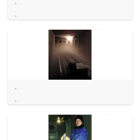
-
-
-
-