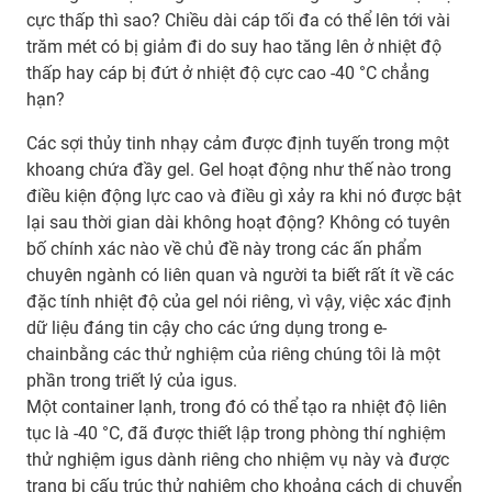
cực thấp thì sao? Chiều dài cáp tối đa có thể lên tới vài
trăm mét có bị giảm đi do suy hao tăng lên ở nhiệt độ
thấp hay cáp bị đứt ở nhiệt độ cực cao -40 °C chẳng
hạn?
Các sợi thủy tinh nhạy cảm được định tuyến trong một
khoang chứa đầy gel. Gel hoạt động như thế nào trong
điều kiện động lực cao và điều gì xảy ra khi nó được bật
lại sau thời gian dài không hoạt động? Không có tuyên
bố chính xác nào về chủ đề này trong các ấn phẩm
chuyên ngành có liên quan và người ta biết rất ít về các
đặc tính nhiệt độ của gel nói riêng, vì vậy, việc xác định
dữ liệu đáng tin cậy cho các ứng dụng trong e-
chainbằng các thử nghiệm của riêng chúng tôi là một
phần trong triết lý của igus.
Một container lạnh, trong đó có thể tạo ra nhiệt độ liên
tục là -40 °C, đã được thiết lập trong phòng thí nghiệm
thử nghiệm igus dành riêng cho nhiệm vụ này và được
trang bị cấu trúc thử nghiệm cho khoảng cách di chuyển