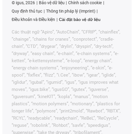
©
igus, 2026
Bảo vệ dữ liệu
Chính sách cookie
Quy định thủ tục
Thông tin pháp lý (Imprint)
Điều khoản và Điều kiện
Cài đặt bảo vệ dữ liệu
Các thuật ngữ “Apiro”, “AutoChain”, “CFRIP”, “chainflex”,
“chainge”, “chains for cranes”, “conprotect”, “cradle-
chain”, “CTD”, “drygear”, “drylin”, “dryspin”, “dry-tech”,
“dryway”, “easy chain”, “e-chain”, “e-chain systems”, “e-
ketten”, “e-kettensysteme”, “e-loop”, “energy chain”,
“energy chain systems”, “enjoyneering”, “e-skin”, “e-
spool”, “fixflex”, “flizz”, “i.Cee”, “ibow”, “igear”, “iglide”,
“iglidur”, “igubal”, “igumid”, “igus”, “igus improves what
moves”, “igus:bike”, “igusGO”, “igutex”, “iguverse”,
“iguversum”, “kineKIT”, “kopla”, “manus”, “motion
plastics”, “motion polymers”, “motionary”, “plastics for
longer life”, “polymore”, “print2mold”, “Rawbot”, “RBTX”,
“RCYL”, “readycable”, “readychain”, “ReBeL”, “ReCyycle”,
“reguse”, “robolink”, “Rohbot”, “savfe”, “speedigus”,
“superwise”, “take the dryway”, “tribofilament”,