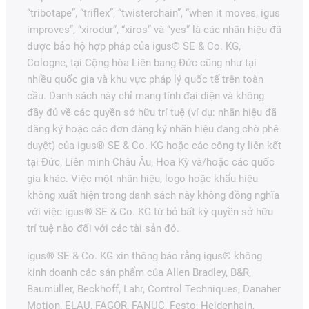
“tribotape”, “triflex”, “twisterchain”, “when it moves, igus
improves”, “xirodur”, “xiros” và “yes” là các nhãn hiệu đã
được bảo hộ hợp pháp của igus® SE & Co. KG,
Cologne, tại Cộng hòa Liên bang Đức cũng như tại
nhiều quốc gia và khu vực pháp lý quốc tế trên toàn
cầu. Danh sách này chỉ mang tính đại diện và không
đầy đủ về các quyền sở hữu trí tuệ (ví dụ: nhãn hiệu đã
đăng ký hoặc các đơn đăng ký nhãn hiệu đang chờ phê
duyệt) của igus® SE & Co. KG hoặc các công ty liên kết
tại Đức, Liên minh Châu Âu, Hoa Kỳ và/hoặc các quốc
gia khác. Việc một nhãn hiệu, logo hoặc khẩu hiệu
không xuất hiện trong danh sách này không đồng nghĩa
với việc igus® SE & Co. KG từ bỏ bất kỳ quyền sở hữu
trí tuệ nào đối với các tài sản đó.
igus® SE & Co. KG xin thông báo rằng igus® không
kinh doanh các sản phẩm của Allen Bradley, B&R,
Baumüller, Beckhoff, Lahr, Control Techniques, Danaher
Motion, ELAU, FAGOR, FANUC, Festo, Heidenhain,