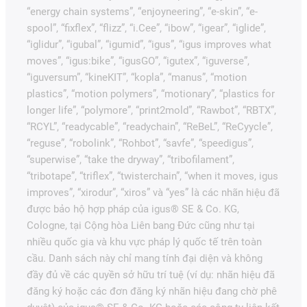
“energy chain systems”, “enjoyneering”, “e-skin”, “e-
spool”, “fixflex”, “flizz”, “i.Cee”, “ibow”, “igear”, “iglide”,
“iglidur”, “igubal”, “igumid”, “igus”, “igus improves what
moves”, “igus:bike”, “igusGO”, “igutex”, “iguverse”,
“iguversum”, “kineKIT”, “kopla”, “manus”, “motion
plastics”, “motion polymers”, “motionary”, “plastics for
longer life”, “polymore”, “print2mold”, “Rawbot”, “RBTX”,
“RCYL”, “readycable”, “readychain”, “ReBeL”, “ReCyycle”,
“reguse”, “robolink”, “Rohbot”, “savfe”, “speedigus”,
“superwise”, “take the dryway”, “tribofilament”,
“tribotape”, “triflex”, “twisterchain”, “when it moves, igus
improves”, “xirodur”, “xiros” và “yes” là các nhãn hiệu đã
được bảo hộ hợp pháp của igus® SE & Co. KG,
Cologne, tại Cộng hòa Liên bang Đức cũng như tại
nhiều quốc gia và khu vực pháp lý quốc tế trên toàn
cầu. Danh sách này chỉ mang tính đại diện và không
đầy đủ về các quyền sở hữu trí tuệ (ví dụ: nhãn hiệu đã
đăng ký hoặc các đơn đăng ký nhãn hiệu đang chờ phê