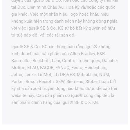
duyệt) của igus® SE & Co. KG hoặc các công ty liên kết
tại Đức, Liên minh Châu Âu, Hoa Kỳ và/hoặc các quốc
gia khác. Việc một nhãn hiệu, logo hoặc khẩu hiệu
không xuất hiện trong danh sách này không đồng nghĩa
với việc igus® SE & Co. KG từ bỏ bất kỳ quyền sở hữu
trí tuệ nào đối với các tài sản đó.
igus® SE & Co. KG xin thông báo rằng igus® không
kinh doanh các sản phẩm của Allen Bradley, B&R,
Baumüller, Beckhoff, Lahr, Control Techniques, Danaher
Motion, ELAU, FAGOR, FANUC, Festo, Heidenhain,
Jetter, Lenze, LinMot, LTi DRiVES, Mitsubishi, NUM,
Parker, Bosch Rexroth, SEW, Siemens, Stöber hoặc bất
kỳ nhà sản xuất truyền động nào khác được đề cập trên
website này. Các sản phẩm do igus® cung cấp đều là
sản phẩm chính hãng của igus® SE & Co. KG.