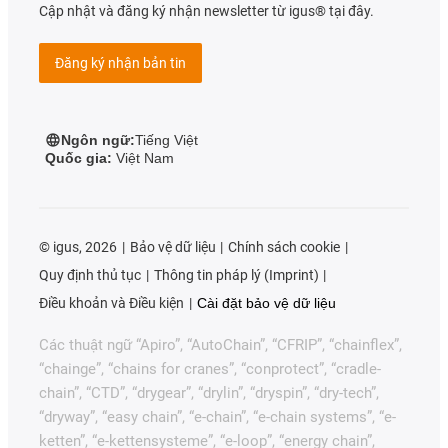
Cập nhật và đăng ký nhận newsletter từ igus® tại đây.
Đăng ký nhận bản tin
Ngôn ngữ:
Tiếng Việt
Quốc gia:
Việt Nam
©
igus, 2026
Bảo vệ dữ liệu
Chính sách cookie
Quy định thủ tục
Thông tin pháp lý (Imprint)
Điều khoản và Điều kiện
Cài đặt bảo vệ dữ liệu
Các thuật ngữ “Apiro”, “AutoChain”, “CFRIP”, “chainflex”,
“chainge”, “chains for cranes”, “conprotect”, “cradle-
chain”, “CTD”, “drygear”, “drylin”, “dryspin”, “dry-tech”,
“dryway”, “easy chain”, “e-chain”, “e-chain systems”, “e-
ketten”, “e-kettensysteme”, “e-loop”, “energy chain”,