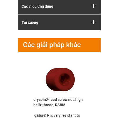
Các ví dụ ứng dụng
Tải xuống
Các giải pháp khác
crew nut
LM
rms to FDA
he food
 medical
n quiet dry
dryspin® lead screw nut, high
dryspin® 
o be used in
helix thread, RSRM
nut, high 
nd
medium
iglidur® R is very resistant to
iglidur® R 