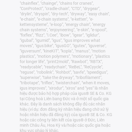
"chainflex", "chainge", "chains for cranes",
"ConProtect", "cradle-chain", "CTD", "drygear",
"drylin", "dryspin", "dry-tech", "dryway", "easy chain",
"e-chain", "e-chain systems", "e-ketten", "e-
kettensysteme", "e-loop", "energy chain", "energy
chain systems", "enjoyneering", "e-skin", "e-spool",
"fixflex", "flizz", "i.Cee", "ibow", "igear", "iglidur",
"igubal", "igumid", "igus", "igus improves what
moves", "igus:bike", "igusGO", "igutex", "iguverse",
"iguversum", "kineKIT", "kopla", "manus", "motion
plastics", "motion polymers", "motionary", "plastics
for longer life", "print2mold", "Rawbot", "RBTX",
"readycable", "readychain", "ReBeL", "ReCyycle",
"reguse", "robolink", "Rohbot", "savfe", "speedigus",
"superwise", "take the dryway", "tribofilament",
"tribotape", "triflex", "twisterchain", "when it moves,
igus improves", "xirodur", "xiros" and "yes" là nhãn
hiệu được bảo hộ hợp pháp của igus® SE & Co. KG
tại Cộng hoà Liên bang Đức và ở một số quốc gia
khác. Đây là danh sách không đầy đủ các nhãn
hiệu (ví dụ: đơn đăng ký nhãn hiệu đang chờ xử lý
hoặc nhãn hiệu đã đăng ký) của igus® SE & Co. KG
hoặc các công ty liên kết của igus® ở Đức, Liên
minh Châu Âu, Hoa Kỳ và/hoặc các quốc gia hoặc
khu vực pháp lý khác.