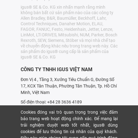
igus® SE & Co. KG xin nhấn mạnh rằng mình
không bán bất cứ sản phẩm nào của các công ty
Allen Bradley, B&R, Baumüller, Beckhoff, Lahr,
Control Techniques, Danaher Motion, ELAU,
FAGOR, FANUC, Festo, Heidenhain, Jetter, Lenze,
LinMot, LTi DRiVES, Mitsubishi, NUM, Parker, Bosch
Rexroth, SEW, Siemens, Stöber và mọi nhà chế tạo
về chuyển động khác nêu trong trang web này. Các
sản phẩm do igus® cung cấp là sản phẩm của
igus® SE & Co. KG
CÔNG TY TNHH IGUS VIỆT NAM
Đơn Vị 4 , Tầng 3, Xưởng Tiêu Chuẩn G, Đường Số
17, KCX Tân Thuận, Phường Tân Thuận, Tp. Hồ Chí
Minh, Việt Nam
Số điện thoại: +84 28 3636 4189
Giấy chứng nhận đăng ký doanh nghiệp số:
Cookies đóng vai trò quan trọng trong việc đảm
0314214531
bảo trang web hoạt động chính xác. Để mang lại
trải nghiệm duyệt web tốt nhất, igus® dùng
Ngày đăng ký lần đầu: 20-01-2017
cookies để lưu thông tin cá nhân của quý khách.
Nơi cấp: SỞ KẾ HOẠCH VÀ ÐẦU TƯ THÀNH PHỐ