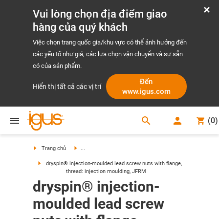
Vui lòng chọn địa điểm giao
hàng của quý khách
Việc chọn trang quốc gia/khu vực có thể ảnh hưởng đến
các yếu tố như giá, các lựa chọn vận chuyển và sự sẵn
có của sản phẩm.
Đến
Hiển thị tất cả các vị trí
www.igus.com
search
(
0
)
search
Trang chủ
...
dryspin® injection-moulded lead screw nuts with flange,
thread: injection moulding, JFRM
dryspin® injection-
moulded lead screw