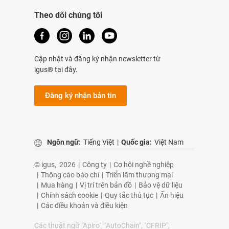
Theo dõi chúng tôi
Cập nhật và đăng ký nhận newsletter từ
igus® tại đây.
Đăng ký nhận bản tin
Ngôn ngữ:
Tiếng Việt
|
Quốc gia:
Việt Nam
© igus,
2026
|
Công ty
|
Cơ hội nghề nghiệp
|
Thông cáo báo chí
|
Triển lãm thương mại
|
Mua hàng
|
Vị trí trên bản đồ
|
Bảo vệ dữ liệu
|
Chính sách cookie
|
Quy tắc thủ tục
|
Ấn hiệu
|
Các điều khoản và điều kiện
Các thuật ngữ "Apiro", "AutoChain", "CFRIP",