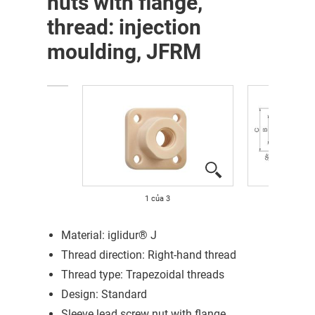
nuts with flange,
thread: injection
moulding, JFRM
1
của
3
Material: iglidur® J
Thread direction: Right-hand thread
Thread type: Trapezoidal threads
Design: Standard
Sleeve lead screw nut with flange