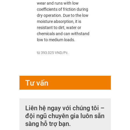
wear and runs with low
wear and r
coefficients of friction during
coefficient
dry operation. Due to the low
dry operat
moisture absorption, it is
moisture ab
resistant to dirt, water or
resistant t
chemicals and can withstand
chemicals
low to medium loads.
low to med
từ 393.025 VND/Pc.
từ 458.520
Tư vấn
Liên hệ ngay với chúng tôi –
đội ngũ chuyên gia luôn sẵn
sàng hỗ trợ bạn.