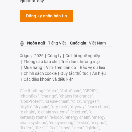
igus® tại đây.
Đăng ký nhận bản tin
Ngôn ngữ:
Tiếng Việt
|
Quốc gia:
Việt Nam
© igus,
2026
|
Công ty
|
Cơ hội nghề nghiệp
|
Thông cáo báo chí
|
Triển lãm thương mại
|
Mua hàng
|
Vị trí trên bản đồ
|
Bảo vệ dữ liệu
|
Chính sách cookie
|
Quy tắc thủ tục
|
Ấn hiệu
|
Các điều khoản và điều kiện
Các thuật ngữ "Apiro", "AutoChain", "CFRIP",
"chainflex", "chainge", "chains for cranes",
"ConProtect", "cradle-chain", "CTD", "drygear",
"drylin", "dryspin", "dry-tech", "dryway", "easy chain",
"e-chain", "e-chain systems", "e-ketten", "e-
kettensysteme", "e-loop", "energy chain", "energy
chain systems", "enjoyneering", "e-skin", "e-spool",
"fixflex", "flizz", "i.Cee", "ibow", "igear", "iglidur",