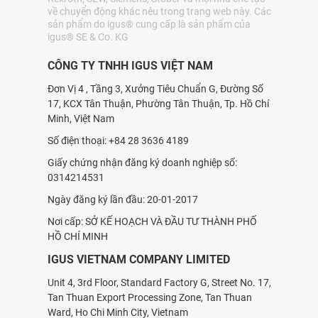
về chuyển động khác nêu trong trang web này. Các
sản phẩm do igus® cung cấp là sản phẩm của
igus® SE & Co. KG
CÔNG TY TNHH IGUS VIỆT NAM
Đơn Vị 4 , Tầng 3, Xưởng Tiêu Chuẩn G, Đường Số
17, KCX Tân Thuận, Phường Tân Thuận, Tp. Hồ Chí
Minh, Việt Nam
Số điện thoại: +84 28 3636 4189
Giấy chứng nhận đăng ký doanh nghiệp số:
0314214531
Ngày đăng ký lần đầu: 20-01-2017
Nơi cấp: SỞ KẾ HOẠCH VÀ ÐẦU TƯ THÀNH PHỐ
HỒ CHÍ MINH
IGUS VIETNAM COMPANY LIMITED
Unit 4, 3rd Floor, Standard Factory G, Street No. 17,
Tan Thuan Export Processing Zone, Tan Thuan
Ward, Ho Chi Minh City, Vietnam