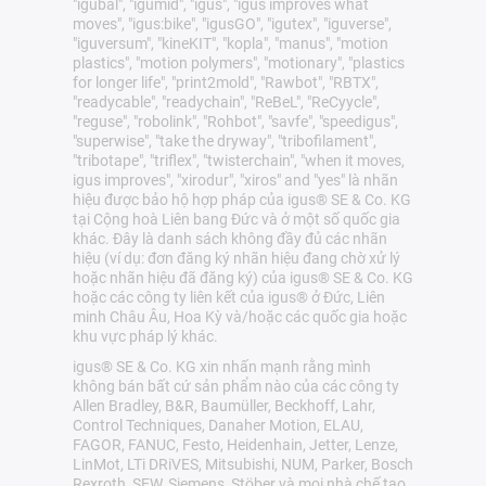
"igubal", "igumid", "igus", "igus improves what
moves", "igus:bike", "igusGO", "igutex", "iguverse",
"iguversum", "kineKIT", "kopla", "manus", "motion
plastics", "motion polymers", "motionary", "plastics
for longer life", "print2mold", "Rawbot", "RBTX",
"readycable", "readychain", "ReBeL", "ReCyycle",
"reguse", "robolink", "Rohbot", "savfe", "speedigus",
"superwise", "take the dryway", "tribofilament",
"tribotape", "triflex", "twisterchain", "when it moves,
igus improves", "xirodur", "xiros" and "yes" là nhãn
hiệu được bảo hộ hợp pháp của igus® SE & Co. KG
tại Cộng hoà Liên bang Đức và ở một số quốc gia
khác. Đây là danh sách không đầy đủ các nhãn
hiệu (ví dụ: đơn đăng ký nhãn hiệu đang chờ xử lý
hoặc nhãn hiệu đã đăng ký) của igus® SE & Co. KG
hoặc các công ty liên kết của igus® ở Đức, Liên
minh Châu Âu, Hoa Kỳ và/hoặc các quốc gia hoặc
khu vực pháp lý khác.
igus® SE & Co. KG xin nhấn mạnh rằng mình
không bán bất cứ sản phẩm nào của các công ty
Allen Bradley, B&R, Baumüller, Beckhoff, Lahr,
Control Techniques, Danaher Motion, ELAU,
FAGOR, FANUC, Festo, Heidenhain, Jetter, Lenze,
LinMot, LTi DRiVES, Mitsubishi, NUM, Parker, Bosch
Rexroth, SEW, Siemens, Stöber và mọi nhà chế tạo