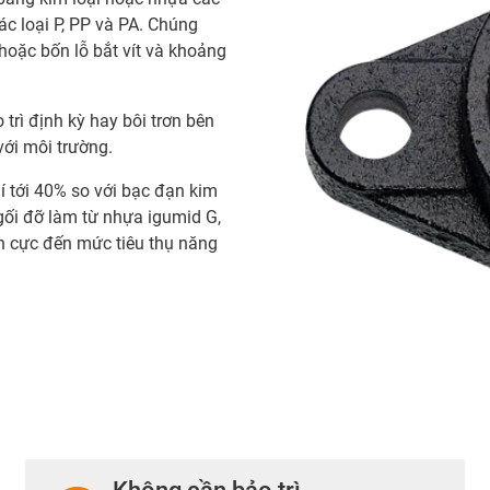
ác loại P, PP và PA. Chúng
hoặc bốn lỗ bắt vít và khoảng
trì định kỳ hay bôi trơn bên
với môi trường.
í tới 40% so với bạc đạn kim
 gối đỡ làm từ nhựa igumid G,
ch cực đến mức tiêu thụ năng