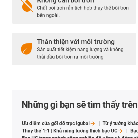
format_color_reset
Không cần bôi trơn
Chất bôi trơn rắn tích hợp thay thế bôi trơn
bên ngoài.
eco
Thân thiện với môi trường
Sản xuất tiết kiệm năng lượng và không
thải dầu bôi trơn ra môi trường
Những gì bạn sẽ tìm thấy trên
Ưu điểm của gối đỡ trục
igubal
Từ ý tưởng khá
Thay thế 1:1 | Khả năng tương thích bạc
UC
Bạc