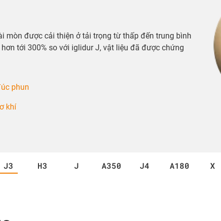
ài mòn được cải thiện ở tải trọng từ thấp đến trung bình
 hơn tới 300% so với iglidur J, vật liệu đã được chứng
đúc phun
ơ khí
J3
H3
J
A350
J4
A180
X