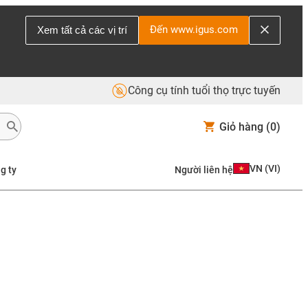
Đến www.igus.com
Xem tất cả các vị trí
Công cụ tính tuổi thọ trực tuyến
Giỏ hàng
(0)
VN
(
VI
)
g ty
Người liên hệ