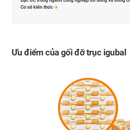
Bạc UC trong ngành công nghiệp đồ uống và đóng
c
Cơ sở kiến
thức
Ưu điểm của gối đỡ trục igubal