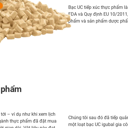
Bạc UC tiếp xúc thực phẩm l
FDA và Quy định EU 10/2011, 
phẩm và sản phẩm dược ph
n phẩm
 tới – ví dụ như khi xem lịch
Chúng tôi sau đó đã tiếp quả
 ngành thực phẩm đã đặt mua
một loạt bạc UC igubal gia cô
ời gian dài. Vật liệu này đạt