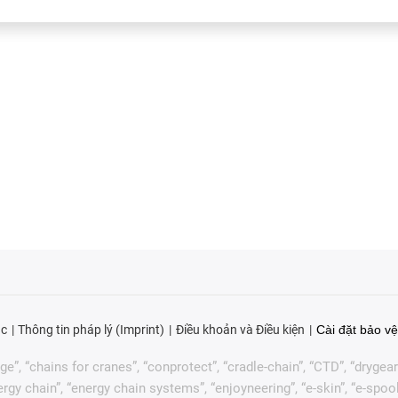
ục
Thông tin pháp lý (Imprint)
Điều khoản và Điều kiện
Cài đặt bảo vệ
”, “chains for cranes”, “conprotect”, “cradle-chain”, “CTD”, “drygear”, 
 chain”, “energy chain systems”, “enjoyneering”, “e-skin”, “e-spool”, “fix