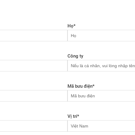
Họ
*
Công ty
Mã bưu điện
*
Vị trí
*