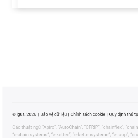
©
igus, 2026
Bảo vệ dữ liệu
Chính sách cookie
Quy định thủ t
Các thuật ngữ “Apiro”, “AutoChain”, “CFRIP”, “chainflex”, “chainge
“e-chain systems”, “e-ketten”, “e-kettensysteme”, “e-loop”, “energy