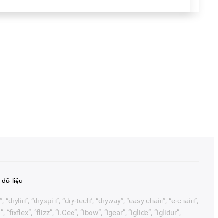
 dữ liệu
“drylin”, “dryspin”, “dry-tech”, “dryway”, “easy chain”, “e-chain”,
flex”, “flizz”, “i.Cee”, “ibow”, “igear”, “iglide”, “iglidur”,