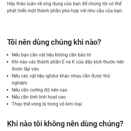
Hãy thảo luận về ứng dụng của bạn để chúng tôi có thể
phát triển một thành phần phù hợp với nhu cầu của bạn.
Tôi nên dùng chúng khi nào?
Nếu bạn cần vật liệu không cần bảo trì
Khi nào các thành phần E và K của dãy kích thước nên
được lắp vào
Nếu các vật liệu iglidur khác nhau cần được thử
nghiệm
Nếu cần cường độ nén cao
Nếu cần tính linh hoạt cao
Thay thế vòng bi trong vỏ kim loại
Khi nào tôi không nên dùng chúng?