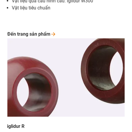
Vật liệu quả cầu hình cầu: iglidur W300
Vật liệu tiêu chuẩn
Đến trang sản
phẩm
iglidur R