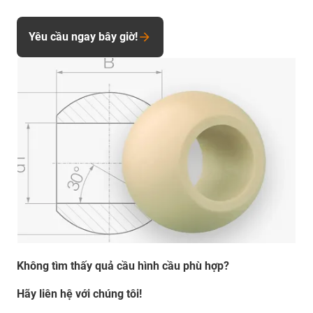
Yêu cầu ngay bây giờ!
Không tìm thấy quả cầu hình cầu phù hợp?
Hãy liên hệ với chúng tôi!