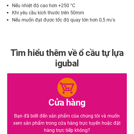
Nếu nhiệt độ cao hơn +250 °C
Khi yêu cầu kích thước trên 50mm
Nếu muốn đạt được tốc độ quay lớn hơn 0,5 m/s
Tìm hiểu thêm về ổ cầu tự lựa
igubal
Cửa hàng
Bạn đã biết đến sản phẩm của chúng tôi và muốn
xem sản phẩm trong cửa hàng trực tuyến hoặc đặt
hàng trực tiếp không?