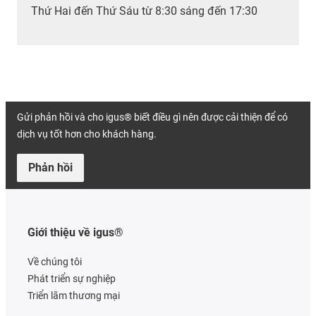
Thứ Hai đến Thứ Sáu từ 8:30 sáng đến 17:30
Gửi phản hồi và cho igus® biết điều gì nên được cải thiện để có
dịch vụ tốt hơn cho khách hàng.
Phản hồi
Giới thiệu về igus®
Về chúng tôi
Phát triển sự nghiệp
Triển lãm thương mại