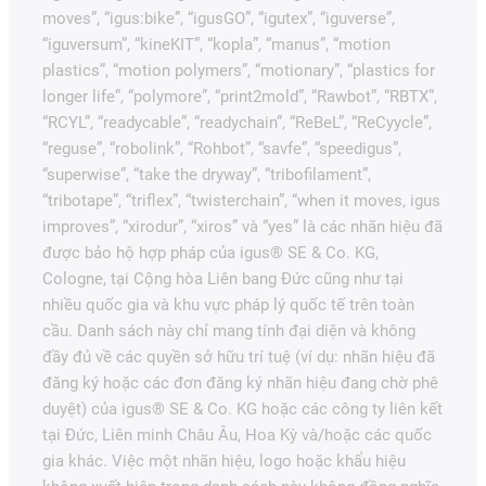
moves”, “igus:bike”, “igusGO”, “igutex”, “iguverse”,
“iguversum”, “kineKIT”, “kopla”, “manus”, “motion
plastics”, “motion polymers”, “motionary”, “plastics for
longer life”, “polymore”, “print2mold”, “Rawbot”, “RBTX”,
“RCYL”, “readycable”, “readychain”, “ReBeL”, “ReCyycle”,
“reguse”, “robolink”, “Rohbot”, “savfe”, “speedigus”,
“superwise”, “take the dryway”, “tribofilament”,
“tribotape”, “triflex”, “twisterchain”, “when it moves, igus
improves”, “xirodur”, “xiros” và “yes” là các nhãn hiệu đã
được bảo hộ hợp pháp của igus® SE & Co. KG,
Cologne, tại Cộng hòa Liên bang Đức cũng như tại
nhiều quốc gia và khu vực pháp lý quốc tế trên toàn
cầu. Danh sách này chỉ mang tính đại diện và không
đầy đủ về các quyền sở hữu trí tuệ (ví dụ: nhãn hiệu đã
đăng ký hoặc các đơn đăng ký nhãn hiệu đang chờ phê
duyệt) của igus® SE & Co. KG hoặc các công ty liên kết
tại Đức, Liên minh Châu Âu, Hoa Kỳ và/hoặc các quốc
gia khác. Việc một nhãn hiệu, logo hoặc khẩu hiệu