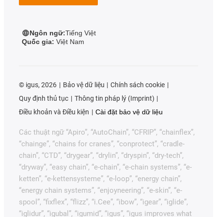
Ngôn ngữ:
Tiếng Việt
Quốc gia:
Việt Nam
©
igus, 2026
Bảo vệ dữ liệu
Chính sách cookie
Quy định thủ tục
Thông tin pháp lý (Imprint)
Điều khoản và Điều kiện
Cài đặt bảo vệ dữ liệu
Các thuật ngữ “Apiro”, “AutoChain”, “CFRIP”, “chainflex”,
“chainge”, “chains for cranes”, “conprotect”, “cradle-
chain”, “CTD”, “drygear”, “drylin”, “dryspin”, “dry-tech”,
“dryway”, “easy chain”, “e-chain”, “e-chain systems”, “e-
ketten”, “e-kettensysteme”, “e-loop”, “energy chain”,
“energy chain systems”, “enjoyneering”, “e-skin”, “e-
spool”, “fixflex”, “flizz”, “i.Cee”, “ibow”, “igear”, “iglide”,
“iglidur”, “igubal”, “igumid”, “igus”, “igus improves what