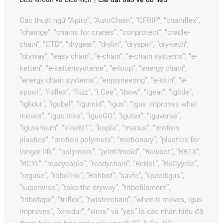
Các thuật ngữ “Apiro”, “AutoChain”, “CFRIP”, “chainflex”,
“chainge”, “chains for cranes”, “conprotect”, “cradle-
chain”, “CTD”, “drygear”, “drylin”, “dryspin”, “dry-tech”,
“dryway”, “easy chain”, “e-chain”, “e-chain systems”, “e-
ketten”, “e-kettensysteme”, “e-loop”, “energy chain”,
“energy chain systems”, “enjoyneering”, “e-skin”, “e-
spool”, “fixflex”, “flizz”, “i.Cee”, “ibow”, “igear”, “iglide”,
“iglidur”, “igubal”, “igumid”, “igus”, “igus improves what
moves”, “igus:bike”, “igusGO”, “igutex”, “iguverse”,
“iguversum”, “kineKIT”, “kopla”, “manus”, “motion
plastics”, “motion polymers”, “motionary”, “plastics for
longer life”, “polymore”, “print2mold”, “Rawbot”, “RBTX”,
“RCYL”, “readycable”, “readychain”, “ReBeL”, “ReCyycle”,
“reguse”, “robolink”, “Rohbot”, “savfe”, “speedigus”,
“superwise”, “take the dryway”, “tribofilament”,
“tribotape”, “triflex”, “twisterchain”, “when it moves, igus
improves”, “xirodur”, “xiros” và “yes” là các nhãn hiệu đã