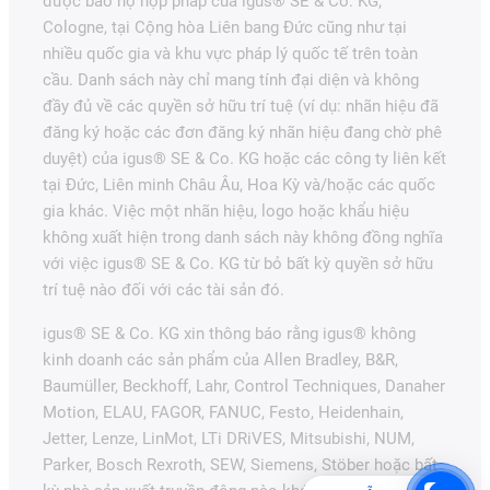
được bảo hộ hợp pháp của igus® SE & Co. KG,
Cologne, tại Cộng hòa Liên bang Đức cũng như tại
nhiều quốc gia và khu vực pháp lý quốc tế trên toàn
cầu. Danh sách này chỉ mang tính đại diện và không
đầy đủ về các quyền sở hữu trí tuệ (ví dụ: nhãn hiệu đã
đăng ký hoặc các đơn đăng ký nhãn hiệu đang chờ phê
duyệt) của igus® SE & Co. KG hoặc các công ty liên kết
tại Đức, Liên minh Châu Âu, Hoa Kỳ và/hoặc các quốc
gia khác. Việc một nhãn hiệu, logo hoặc khẩu hiệu
không xuất hiện trong danh sách này không đồng nghĩa
với việc igus® SE & Co. KG từ bỏ bất kỳ quyền sở hữu
trí tuệ nào đối với các tài sản đó.
igus® SE & Co. KG xin thông báo rằng igus® không
kinh doanh các sản phẩm của Allen Bradley, B&R,
Baumüller, Beckhoff, Lahr, Control Techniques, Danaher
Motion, ELAU, FAGOR, FANUC, Festo, Heidenhain,
Jetter, Lenze, LinMot, LTi DRiVES, Mitsubishi, NUM,
Parker, Bosch Rexroth, SEW, Siemens, Stöber hoặc bất