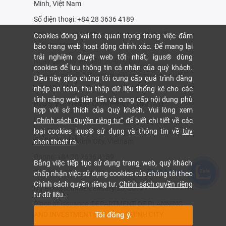
Minh, Việt Nam
Số điện thoại: +84 28 3636 4189
Giấy chứng nhận đăng ký doanh nghiệp số:
Cookies đóng vai trò quan trọng trong việc đảm
0314214531
bảo trang web hoạt động chính xác. Để mang lại
trải nghiệm duyệt web tốt nhất, igus® dùng
Ngày đăng ký lần đầu: 20-01-2017
cookies để lưu thông tin cá nhân của quý khách.
Nơi cấp: SỞ KẾ HOẠCH VÀ ÐẦU TƯ THÀNH PHỐ
Điều này giúp chúng tôi cung cấp quá trình đăng
HỒ CHÍ MINH
nhập an toàn, thu thập dữ liệu thống kê cho các
tính năng web tiên tiến và cung cấp nội dung phù
IGUS VIETNAM COMPANY LIMITED
hợp với sở thích của Quý khách. Vui lòng xem
Unit 4, 3rd Floor, Standard Factory G, Street No. 17,
„Chính sách Quyền riêng tư“
để biết chi tiết về các
Tan Thuan Export Processing Zone, Tan Thuan
loại cookies igus® sử dụng và thông tin về
tùy
Ward, Ho Chi Minh City, Vietnam
chọn thoát ra
.
Phone: +84 28 3636 4189
Bằng việc tiếp tục sử dụng trang web, quý khách
Chat hỗ trợ
Tax code: 0314214531
chấp nhận việc sử dụng cookies của chúng tôi theo
Chính sách quyền riêng tư.
Chính sách quyền riêng
Date of issuance: January 20, 2017
tư dữ liệu.
.
Place of issuance: DEPARTMENT OF PLANNING
AND INVESTMENT OF HO CHI MINH CITY
Tôi đồng ý.