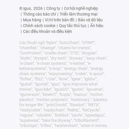
© igus,
2026
|
Công ty
|
Cơ hội nghề nghiệp
|
Thông cáo báo chí
|
Triển lãm thương mại
|
Mua hàng
|
Vị trí trên bản đồ
|
Bảo vệ dữ liệu
|
Chính sách cookie
|
Quy tắc thủ tục
|
Ấn hiệu
|
Các điều khoản và điều kiện
Các thuật ngữ "Apiro", "AutoChain", "CFRIP",
"chainflex", "chainge", "chains for cranes",
"ConProtect", "cradle-chain", "CTD", "drygear",
"drylin", "dryspin", "dry-tech", "dryway", "easy chain",
"e-chain", "e-chain systems", "e-ketten", "e-
kettensysteme", "e-loop", "energy chain", "energy
chain systems", "enjoyneering", "e-skin", "e-spool",
"fixflex", "flizz", "i.Cee", "ibow", "igear", "iglidur",
"igubal", "igumid", "igus", "igus improves what
moves", "igus:bike", "igusGO", "igutex", "iguverse",
"iguversum", "kineKIT", "kopla", "manus", "motion
plastics", "motion polymers", "motionary", "plastics
for longer life", "print2mold", "Rawbot", "RBTX",
"readycable", "readychain", "ReBeL", "ReCyycle",
"reguse", "robolink", "Rohbot", "savfe", "speedigus",
"superwise", "take the dryway", "tribofilament",
"tribotape", "triflex", "twisterchain", "when it moves,