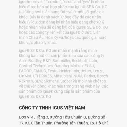
igus improves", "xirodur", "xiros" and "yes" là nhãn
hiệu được bảo hộ hợp pháp của igus® SE & Co. KG
tại Cộng hoà Liên bang Đức và ở một số quốc gia
khác. Đây là danh sách không đầy đủ các nhãn
hiệu (ví dụ: đơn đăng ký nhãn hiệu đang chờ xử lý
hoặc nhãn hiệu đã đăng ký) của igus® SE & Co. KG
hoặc các công ty liên kết của igus® ở Đức, Liên
minh Châu Âu, Hoa Kỳ và/hoặc các quốc gia hoặc
khu vực pháp lý khác.
igus® SE & Co. KG xin nhấn mạnh rằng mình
không bán bất cứ sản phẩm nào của các công ty
Allen Bradley, B&R, Baumüller, Beckhoff, Lahr,
Control Techniques, Danaher Motion, ELAU,
FAGOR, FANUC, Festo, Heidenhain, Jetter, Lenze,
LinMot, LTi DRiVES, Mitsubishi, NUM, Parker, Bosch
Rexroth, SEW, Siemens, Stöber và mọi nhà chế tạo
về chuyển động khác nêu trong trang web này. Các
sản phẩm do igus® cung cấp là sản phẩm của
igus® SE & Co. KG
CÔNG TY TNHH IGUS VIỆT NAM
Đơn Vị 4 , Tầng 3, Xưởng Tiêu Chuẩn G, Đường Số
17, KCX Tân Thuận, Phường Tân Thuận, Tp. Hồ Chí