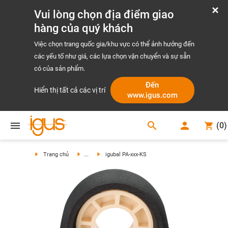
Vui lòng chọn địa điểm giao
hàng của quý khách
Việc chọn trang quốc gia/khu vực có thể ảnh hưởng đến
các yếu tố như giá, các lựa chọn vận chuyển và sự sẵn
có của sản phẩm.
Đến
Hiển thị tất cả các vị trí
www.igus.com
search
(
0
)
search
Trang chủ
...
igubal PA-xxx-KS