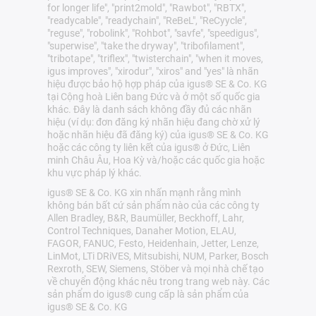
for longer life", "print2mold", "Rawbot", "RBTX",
"readycable", "readychain", "ReBeL", "ReCyycle",
"reguse", "robolink", "Rohbot", "savfe", "speedigus",
"superwise", "take the dryway", "tribofilament",
"tribotape", "triflex", "twisterchain", "when it moves,
igus improves", "xirodur", "xiros" and "yes" là nhãn
hiệu được bảo hộ hợp pháp của igus® SE & Co. KG
tại Cộng hoà Liên bang Đức và ở một số quốc gia
khác. Đây là danh sách không đầy đủ các nhãn
hiệu (ví dụ: đơn đăng ký nhãn hiệu đang chờ xử lý
hoặc nhãn hiệu đã đăng ký) của igus® SE & Co. KG
hoặc các công ty liên kết của igus® ở Đức, Liên
minh Châu Âu, Hoa Kỳ và/hoặc các quốc gia hoặc
khu vực pháp lý khác.
igus® SE & Co. KG xin nhấn mạnh rằng mình
không bán bất cứ sản phẩm nào của các công ty
Allen Bradley, B&R, Baumüller, Beckhoff, Lahr,
Control Techniques, Danaher Motion, ELAU,
FAGOR, FANUC, Festo, Heidenhain, Jetter, Lenze,
LinMot, LTi DRiVES, Mitsubishi, NUM, Parker, Bosch
Rexroth, SEW, Siemens, Stöber và mọi nhà chế tạo
về chuyển động khác nêu trong trang web này. Các
sản phẩm do igus® cung cấp là sản phẩm của
igus® SE & Co. KG