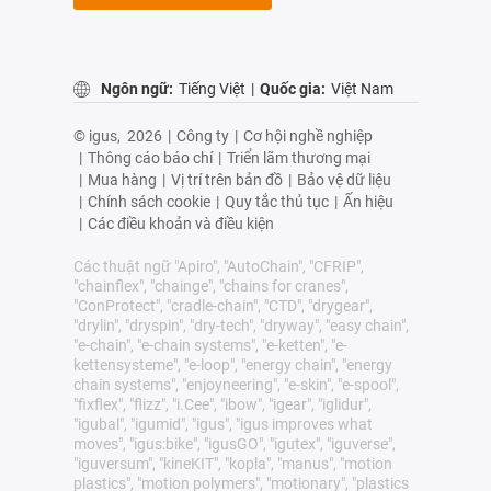
Ngôn ngữ:
Tiếng Việt
|
Quốc gia:
Việt Nam
© igus,
2026
|
Công ty
|
Cơ hội nghề nghiệp
|
Thông cáo báo chí
|
Triển lãm thương mại
|
Mua hàng
|
Vị trí trên bản đồ
|
Bảo vệ dữ liệu
|
Chính sách cookie
|
Quy tắc thủ tục
|
Ấn hiệu
|
Các điều khoản và điều kiện
Các thuật ngữ "Apiro", "AutoChain", "CFRIP",
"chainflex", "chainge", "chains for cranes",
"ConProtect", "cradle-chain", "CTD", "drygear",
"drylin", "dryspin", "dry-tech", "dryway", "easy chain",
"e-chain", "e-chain systems", "e-ketten", "e-
kettensysteme", "e-loop", "energy chain", "energy
chain systems", "enjoyneering", "e-skin", "e-spool",
"fixflex", "flizz", "i.Cee", "ibow", "igear", "iglidur",
"igubal", "igumid", "igus", "igus improves what
moves", "igus:bike", "igusGO", "igutex", "iguverse",
"iguversum", "kineKIT", "kopla", "manus", "motion
plastics", "motion polymers", "motionary", "plastics