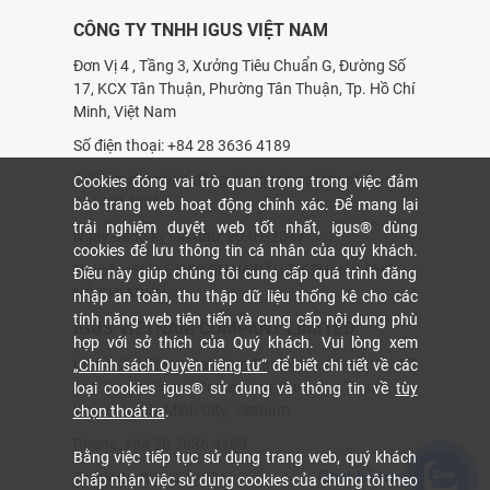
CÔNG TY TNHH IGUS VIỆT NAM
Đơn Vị 4 , Tầng 3, Xưởng Tiêu Chuẩn G, Đường Số
17, KCX Tân Thuận, Phường Tân Thuận, Tp. Hồ Chí
Minh, Việt Nam
Số điện thoại: +84 28 3636 4189
Giấy chứng nhận đăng ký doanh nghiệp số:
Cookies đóng vai trò quan trọng trong việc đảm
0314214531
bảo trang web hoạt động chính xác. Để mang lại
trải nghiệm duyệt web tốt nhất, igus® dùng
Ngày đăng ký lần đầu: 20-01-2017
cookies để lưu thông tin cá nhân của quý khách.
Nơi cấp: SỞ KẾ HOẠCH VÀ ÐẦU TƯ THÀNH PHỐ
Điều này giúp chúng tôi cung cấp quá trình đăng
HỒ CHÍ MINH
nhập an toàn, thu thập dữ liệu thống kê cho các
tính năng web tiên tiến và cung cấp nội dung phù
IGUS VIETNAM COMPANY LIMITED
hợp với sở thích của Quý khách. Vui lòng xem
Unit 4, 3rd Floor, Standard Factory G, Street No. 17,
„Chính sách Quyền riêng tư“
để biết chi tiết về các
Tan Thuan Export Processing Zone, Tan Thuan
loại cookies igus® sử dụng và thông tin về
tùy
Ward, Ho Chi Minh City, Vietnam
chọn thoát ra
.
Phone: +84 28 3636 4189
Bằng việc tiếp tục sử dụng trang web, quý khách
Chat hỗ trợ
Tax code: 0314214531
chấp nhận việc sử dụng cookies của chúng tôi theo