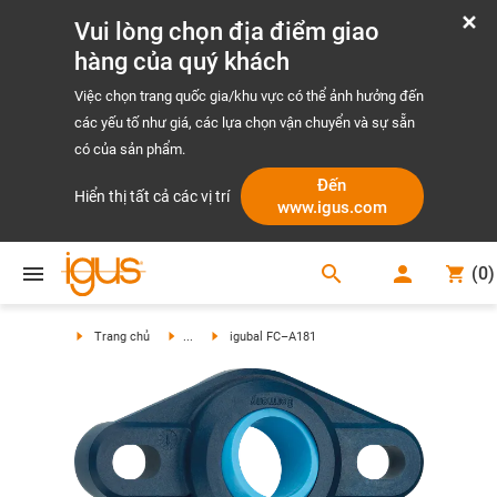
Vui lòng chọn địa điểm giao
hàng của quý khách
Việc chọn trang quốc gia/khu vực có thể ảnh hưởng đến
các yếu tố như giá, các lựa chọn vận chuyển và sự sẵn
có của sản phẩm.
Đến
Hiển thị tất cả các vị trí
www.igus.com
search
(
0
)
search
Trang chủ
...
igubal FC–A181