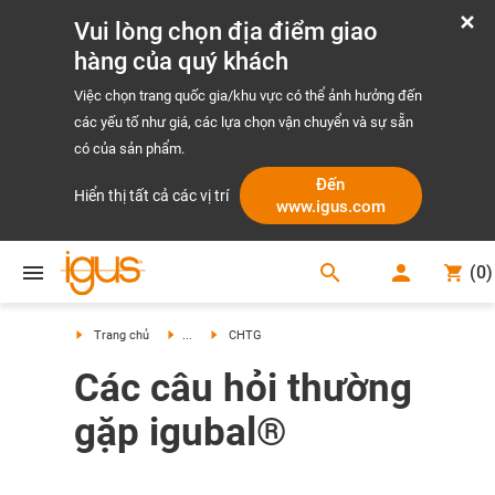
Vui lòng chọn địa điểm giao
hàng của quý khách
Việc chọn trang quốc gia/khu vực có thể ảnh hưởng đến
các yếu tố như giá, các lựa chọn vận chuyển và sự sẵn
có của sản phẩm.
Đến
Hiển thị tất cả các vị trí
www.igus.com
search
(
0
)
search
Trang chủ
...
CHTG
Các câu hỏi thường
gặp igubal®