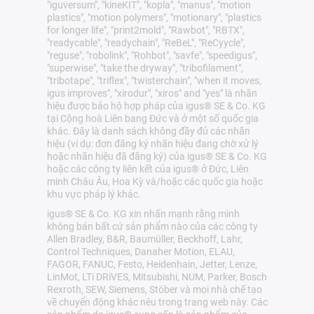
"iguversum", "kineKIT", "kopla", "manus", "motion
plastics", "motion polymers", "motionary", "plastics
for longer life", "print2mold", "Rawbot", "RBTX",
"readycable", "readychain", "ReBeL", "ReCyycle",
"reguse", "robolink", "Rohbot", "savfe", "speedigus",
"superwise", "take the dryway", "tribofilament",
"tribotape", "triflex", "twisterchain", "when it moves,
igus improves", "xirodur", "xiros" and "yes" là nhãn
hiệu được bảo hộ hợp pháp của igus® SE & Co. KG
tại Cộng hoà Liên bang Đức và ở một số quốc gia
khác. Đây là danh sách không đầy đủ các nhãn
hiệu (ví dụ: đơn đăng ký nhãn hiệu đang chờ xử lý
hoặc nhãn hiệu đã đăng ký) của igus® SE & Co. KG
hoặc các công ty liên kết của igus® ở Đức, Liên
minh Châu Âu, Hoa Kỳ và/hoặc các quốc gia hoặc
khu vực pháp lý khác.
igus® SE & Co. KG xin nhấn mạnh rằng mình
không bán bất cứ sản phẩm nào của các công ty
Allen Bradley, B&R, Baumüller, Beckhoff, Lahr,
Control Techniques, Danaher Motion, ELAU,
FAGOR, FANUC, Festo, Heidenhain, Jetter, Lenze,
LinMot, LTi DRiVES, Mitsubishi, NUM, Parker, Bosch
Rexroth, SEW, Siemens, Stöber và mọi nhà chế tạo
về chuyển động khác nêu trong trang web này. Các