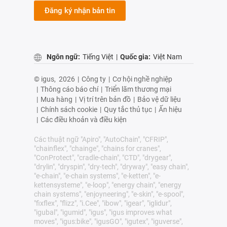
Đăng ký nhận bản tin
Ngôn ngữ:
Tiếng Việt
|
Quốc gia:
Việt Nam
© igus,
2026
|
Công ty
|
Cơ hội nghề nghiệp
|
Thông cáo báo chí
|
Triển lãm thương mại
|
Mua hàng
|
Vị trí trên bản đồ
|
Bảo vệ dữ liệu
|
Chính sách cookie
|
Quy tắc thủ tục
|
Ấn hiệu
|
Các điều khoản và điều kiện
Các thuật ngữ "Apiro", "AutoChain", "CFRIP",
"chainflex", "chainge", "chains for cranes",
"ConProtect", "cradle-chain", "CTD", "drygear",
"drylin", "dryspin", "dry-tech", "dryway", "easy chain",
"e-chain", "e-chain systems", "e-ketten", "e-
kettensysteme", "e-loop", "energy chain", "energy
chain systems", "enjoyneering", "e-skin", "e-spool",
"fixflex", "flizz", "i.Cee", "ibow", "igear", "iglidur",
"igubal", "igumid", "igus", "igus improves what
moves", "igus:bike", "igusGO", "igutex", "iguverse",