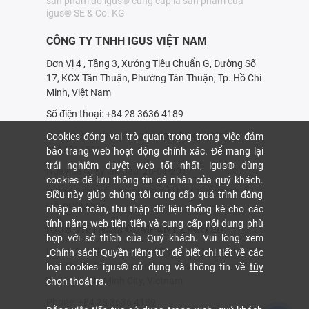
sản phẩm do igus® cung cấp là sản phẩm của
igus® SE & Co. KG
CÔNG TY TNHH IGUS VIỆT NAM
Đơn Vị 4 , Tầng 3, Xưởng Tiêu Chuẩn G, Đường Số
17, KCX Tân Thuận, Phường Tân Thuận, Tp. Hồ Chí
Minh, Việt Nam
Số điện thoại: +84 28 3636 4189
Giấy chứng nhận đăng ký doanh nghiệp số:
Cookies đóng vai trò quan trọng trong việc đảm
0314214531
bảo trang web hoạt động chính xác. Để mang lại
trải nghiệm duyệt web tốt nhất, igus® dùng
Ngày đăng ký lần đầu: 20-01-2017
cookies để lưu thông tin cá nhân của quý khách.
Nơi cấp: SỞ KẾ HOẠCH VÀ ÐẦU TƯ THÀNH PHỐ
Điều này giúp chúng tôi cung cấp quá trình đăng
HỒ CHÍ MINH
nhập an toàn, thu thập dữ liệu thống kê cho các
tính năng web tiên tiến và cung cấp nội dung phù
IGUS VIETNAM COMPANY LIMITED
hợp với sở thích của Quý khách. Vui lòng xem
Unit 4, 3rd Floor, Standard Factory G, Street No. 17,
„Chính sách Quyền riêng tư“
để biết chi tiết về các
Tan Thuan Export Processing Zone, Tan Thuan
loại cookies igus® sử dụng và thông tin về
tùy
Ward, Ho Chi Minh City, Vietnam
chọn thoát ra
.
Phone: +84 28 3636 4189