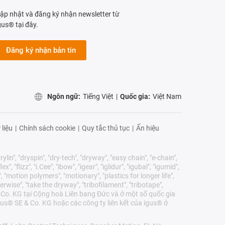
ập nhật và đăng ký nhận newsletter từ
gus® tại đây.
Đăng ký nhận bản tin
Ngôn ngữ:
Tiếng Việt
|
Quốc gia:
Việt Nam
 liệu
|
Chính sách cookie
|
Quy tắc thủ tục
|
Ấn hiệu
lin", "dryspin", "dry-tech", "dryway", "easy chain", "e-chain",
 "flizz", "i.Cee", "ibow", "igear", "iglidur", "igubal", "igumid",
, "motion polymers", "motionary", "plastics for longer life",
erwise", "take the dryway", "tribofilament", "tribotape",
E & Co. KG tại Cộng hoà Liên bang Đức và ở một số quốc gia
us® SE & Co. KG hoặc các công ty liên kết của igus® ở