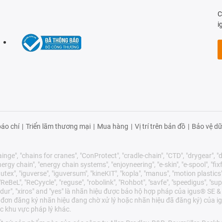
C
i
áo chí
|
Triển lãm thương mại
|
Mua hàng
|
Vị trí trên bản đồ
|
Bảo vệ dữ
nge", "chains for cranes", "ConProtect", "cradle-chain", "CTD", "drygear", "dry
gy chain", "energy chain systems", "enjoyneering", "e-skin", "e-spool", "fixflex",
utex", "iguverse", "iguversum", "kineKIT", "kopla", "manus", "motion plastics"
eBeL", "ReCyycle", "reguse", "robolink", "Rohbot", "savfe", "speedigus", "sup
"xirodur", "xiros" and "yes" là nhãn hiệu được bảo hộ hợp pháp của igus® S
 đơn đăng ký nhãn hiệu đang chờ xử lý hoặc nhãn hiệu đã đăng ký) của ig
c khu vực pháp lý khác.