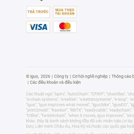
MUA THEO
TRẢ TRƯỚC
TÀI KHOẢN
© igus,
2026
|
Công ty
|
Cơ hội nghề nghiệp
|
Thông cáo b
|
Các điều khoản và điều kiện
Các thuật ngữ "Apiro", "AutoChain", "CFRIP", "chainflex", "chai
"e-chain systems", "e-ketten", "e-kettensysteme", "e-loop", "ener
"igus", "igus improves what moves", "igus:bike", "igusGO", "ig
"print2mold", "Rawbot", "RBTX", "readycable", "readychain", "R
"triflex", "twisterchain", "when it moves, igus improves", 
khác. Đây là danh sách không đầy đủ các nhãn hiệu (ví dụ:
Đức, Liên minh Châu Âu, Hoa Kỳ và/hoặc các quốc gia hoặ