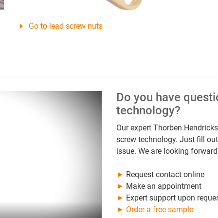
Go to lead screw nuts
Do you have questi
technology?
Our expert Thorben Hendricks 
screw technology. Just fill ou
issue. We are looking forwar
►
Request contact online
►
Make an appointment
►
Expert support upon reques
►
Order a free sample