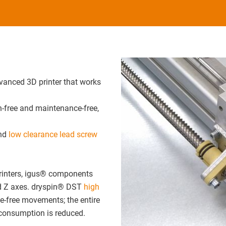
dvanced 3D printer that works
on-free and maintenance-free,
nd
low clearance lead screw
rinters, igus® components
and Z axes. dryspin® DST
high
e-free movements; the entire
 consumption is reduced.