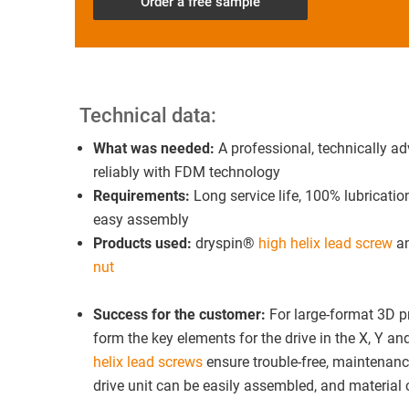
Order a free sample
Technical data:
What was needed:
A professional, technically a
reliably with FDM technology
Requirements:
Long service life, 100% lubricati
easy assembly
Products used:
dryspin®
high helix lead screw
a
nut
Success for the customer:
For large-format 3D p
form the key elements for the drive in the X, Y 
helix lead screws
ensure trouble-free, maintenanc
drive unit can be easily assembled, and material