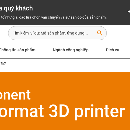
a quý khách
H
 tố như giá, các lựa chọn vận chuyển và sự sẵn có của sản phẩm.
search
Thông tin sản phẩm
Ngành công nghiệp
Dịch vụ
 7h7
onent
format 3D printer