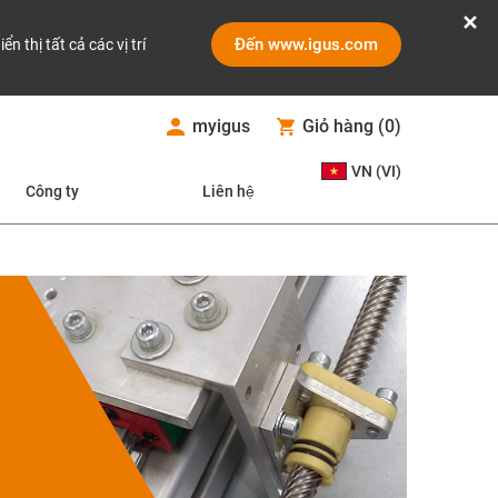
Đến www.igus.com
iển thị tất cả các vị trí
myigus
Giỏ hàng
(
0
)
VN (VI)
Công ty
Liên hệ