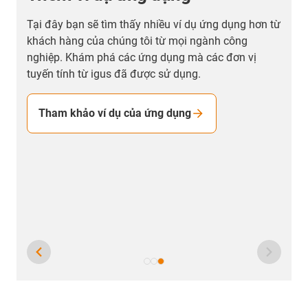
Sản lượng của những máy sản xuất tã cực kỳ phức
tạp này đã tăng gấp ba lần trong những năm gần
M
đây mà không cần đầu tư vào máy móc mới. Điều
G
này một mặt thông qua tính khả dụng của hệ thống
n
rất cao, mặt khác quy trình sản xuất phải liên tục
c
được cải tiến.
l
G
t
Đến trang ứng dụng
c