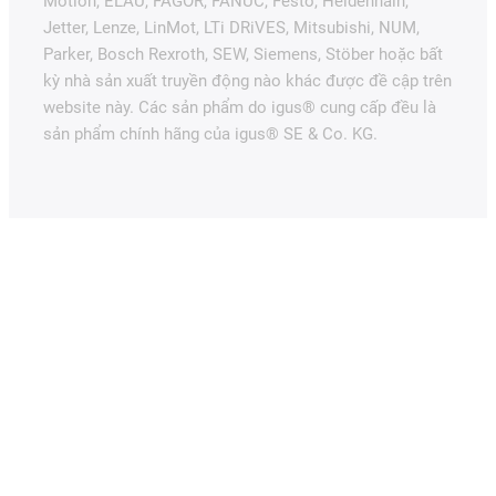
Motion, ELAU, FAGOR, FANUC, Festo, Heidenhain,
Jetter, Lenze, LinMot, LTi DRiVES, Mitsubishi, NUM,
Parker, Bosch Rexroth, SEW, Siemens, Stöber hoặc bất
kỳ nhà sản xuất truyền động nào khác được đề cập trên
website này. Các sản phẩm do igus® cung cấp đều là
sản phẩm chính hãng của igus® SE & Co. KG.