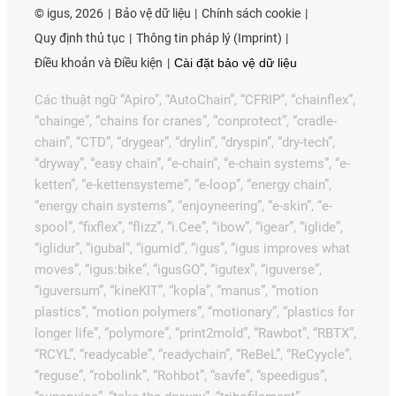
©
igus, 2026
Bảo vệ dữ liệu
Chính sách cookie
Quy định thủ tục
Thông tin pháp lý (Imprint)
Điều khoản và Điều kiện
Cài đặt bảo vệ dữ liệu
Các thuật ngữ “Apiro”, “AutoChain”, “CFRIP”, “chainflex”,
“chainge”, “chains for cranes”, “conprotect”, “cradle-
chain”, “CTD”, “drygear”, “drylin”, “dryspin”, “dry-tech”,
“dryway”, “easy chain”, “e-chain”, “e-chain systems”, “e-
ketten”, “e-kettensysteme”, “e-loop”, “energy chain”,
“energy chain systems”, “enjoyneering”, “e-skin”, “e-
spool”, “fixflex”, “flizz”, “i.Cee”, “ibow”, “igear”, “iglide”,
“iglidur”, “igubal”, “igumid”, “igus”, “igus improves what
moves”, “igus:bike”, “igusGO”, “igutex”, “iguverse”,
“iguversum”, “kineKIT”, “kopla”, “manus”, “motion
plastics”, “motion polymers”, “motionary”, “plastics for
longer life”, “polymore”, “print2mold”, “Rawbot”, “RBTX”,
“RCYL”, “readycable”, “readychain”, “ReBeL”, “ReCyycle”,
“reguse”, “robolink”, “Rohbot”, “savfe”, “speedigus”,