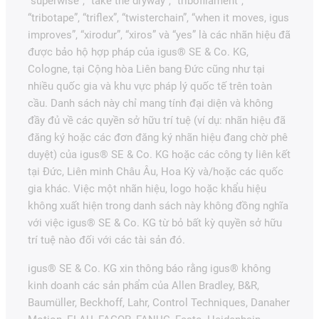
“superwise”, “take the dryway”, “tribofilament”,
“tribotape”, “triflex”, “twisterchain”, “when it moves, igus
improves”, “xirodur”, “xiros” và “yes” là các nhãn hiệu đã
được bảo hộ hợp pháp của igus® SE & Co. KG,
Cologne, tại Cộng hòa Liên bang Đức cũng như tại
nhiều quốc gia và khu vực pháp lý quốc tế trên toàn
cầu. Danh sách này chỉ mang tính đại diện và không
đầy đủ về các quyền sở hữu trí tuệ (ví dụ: nhãn hiệu đã
đăng ký hoặc các đơn đăng ký nhãn hiệu đang chờ phê
duyệt) của igus® SE & Co. KG hoặc các công ty liên kết
tại Đức, Liên minh Châu Âu, Hoa Kỳ và/hoặc các quốc
gia khác. Việc một nhãn hiệu, logo hoặc khẩu hiệu
không xuất hiện trong danh sách này không đồng nghĩa
với việc igus® SE & Co. KG từ bỏ bất kỳ quyền sở hữu
trí tuệ nào đối với các tài sản đó.
igus® SE & Co. KG xin thông báo rằng igus® không
kinh doanh các sản phẩm của Allen Bradley, B&R,
Baumüller, Beckhoff, Lahr, Control Techniques, Danaher