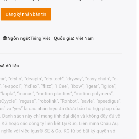
Đăng ký nhận bản tin
Ngôn ngữ:
Tiếng Việt
Quốc gia:
Việt Nam
vệ dữ liệu
, “drylin”, “dryspin”, “dry-tech”, “dryway”, “easy chain”, “e-
pool”, “fixflex”, “flizz”, “i.Cee”, “ibow”, “igear”, “iglide”,
”, “kopla”, “manus”, “motion plastics”, “motion polymers”,
Cyycle”, “reguse”, “robolink”, “Rohbot”, “savfe”, “speedigus”,
“xiros” và “yes” là các nhãn hiệu đã được bảo hộ hợp pháp của
. Danh sách này chỉ mang tính đại diện và không đầy đủ về
 KG hoặc các công ty liên kết tại Đức, Liên minh Châu Âu,
nghĩa với việc igus® SE & Co. KG từ bỏ bất kỳ quyền sở