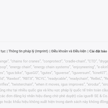
 tục
Thông tin pháp lý (Imprint)
Điều khoản và Điều kiện
Cài đặt bảo 
nge”, “chains for cranes”, “conprotect”, “cradle-chain”, “CTD”, “drygear”
p”, “energy chain”, “energy chain systems”, “enjoyneering”, “e-skin”, “e-s
es”, “igus:bike”, “igusGO”, “igutex”, “iguverse”, “iguversum”, “kineKIT
ld”, “Rawbot”, “RBTX”, “RCYL”, “readycable”, “readychain”, “ReBeL”, “Re
 “triflex”, “twisterchain”, “when it moves, igus improves”, “xirodur”, 
ng như tại nhiều quốc gia và khu vực pháp lý quốc tế trên toàn cầu
c các đơn đăng ký nhãn hiệu đang chờ phê duyệt) của igus® SE & Co.
go hoặc khẩu hiệu không xuất hiện trong danh sách này không đồng 