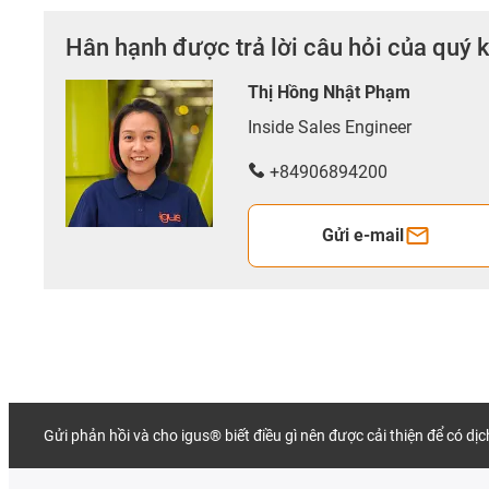
Hân hạnh được trả lời câu hỏi của quý 
Thị Hồng Nhật Phạm
Inside Sales Engineer
+84906894200
Gửi e-mail
Gửi phản hồi và cho igus® biết điều gì nên được cải thiện để có dị