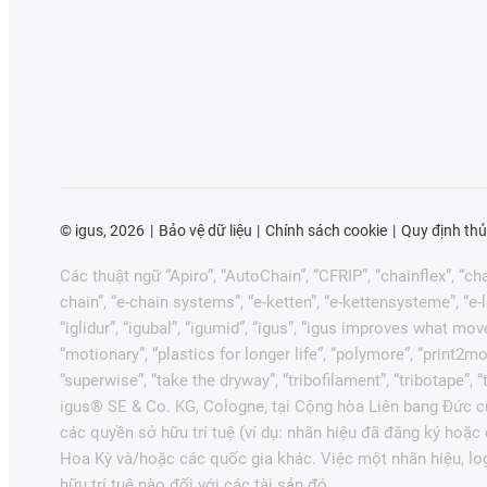
©
igus, 2026
Bảo vệ dữ liệu
Chính sách cookie
Quy định thủ
Các thuật ngữ “Apiro”, “AutoChain”, “CFRIP”, “chainflex”, “chai
chain”, “e-chain systems”, “e-ketten”, “e-kettensysteme”, “e-loo
“iglidur”, “igubal”, “igumid”, “igus”, “igus improves what mov
“motionary”, “plastics for longer life”, “polymore”, “print2mo
“superwise”, “take the dryway”, “tribofilament”, “tribotape”,
igus® SE & Co. KG, Cologne, tại Cộng hòa Liên bang Đức cũ
các quyền sở hữu trí tuệ (ví dụ: nhãn hiệu đã đăng ký hoặ
Hoa Kỳ và/hoặc các quốc gia khác. Việc một nhãn hiệu, lo
hữu trí tuệ nào đối với các tài sản đó.