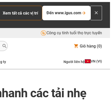
Đến www.igus.com
Xem tất cả các vị trí
Công cụ tính tuổi thọ trực tuyến
Giỏ hàng
(0)
VN
(
VI
)
g ty
Người liên hệ
nhanh các tải nhẹ