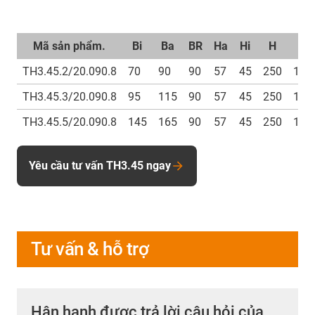
Mã sản phẩm.
Bi
Ba
BR
Ha
Hi
H
D
TH3.45.2/20.090.8
70
90
90
57
45
250
120
TH3.45.3/20.090.8
95
115
90
57
45
250
120
TH3.45.5/20.090.8
145
165
90
57
45
250
120
Yêu cầu tư vấn TH3.45 ngay
Tư vấn & hỗ trợ
Hân hạnh được trả lời câu hỏi của