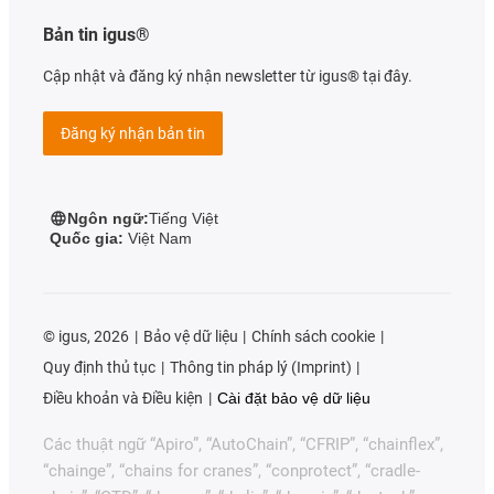
Bản tin igus®
Cập nhật và đăng ký nhận newsletter từ igus® tại đây.
Đăng ký nhận bản tin
Ngôn ngữ:
Tiếng Việt
Quốc gia:
Việt Nam
©
igus, 2026
Bảo vệ dữ liệu
Chính sách cookie
Quy định thủ tục
Thông tin pháp lý (Imprint)
Điều khoản và Điều kiện
Cài đặt bảo vệ dữ liệu
Các thuật ngữ “Apiro”, “AutoChain”, “CFRIP”, “chainflex”,
“chainge”, “chains for cranes”, “conprotect”, “cradle-