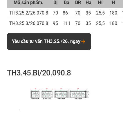
Mã sản phẩm.
Bi
Ba
BR
Ha
Hi
H
D
TH3.25.2/26.070.8
70
86
70
35
25,5
180
110
TH3.25.3/26.070.8
95
111
70
35
25,5
180
110
Yêu cầu tư vấn TH3.25./26. ngay
TH3.45.Bi/20.090.8
-