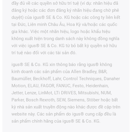
đầy đủ về các quyền sở hữu trí tuệ (ví dụ: nhãn hiệu đã
đăng ký hoặc các đơn đăng ký nhãn hiệu đang chờ phê
duyệt) của igus® SE & Co. KG hoặc các công ty liên kết
tại Đức, Liên minh Châu Âu, Hoa Kỳ và/hoặc các quốc
gia khác. Việc một nhãn hiệu, logo hoặc khẩu hiệu
không xuất hiện trong danh sách này không đồng nghĩa
với việc igus® SE & Co. KG từ bỏ bất kỳ quyền sở hữu
trí tuệ nào đối với các tài sản đó.
igus® SE & Co. KG xin thông báo rằng igus® không
kinh doanh các sản phẩm của Allen Bradley, B&R,
Baumüller, Beckhoff, Lahr, Control Techniques, Danaher
Motion, ELAU, FAGOR, FANUC, Festo, Heidenhain,
Jetter, Lenze, LinMot, LTi DRiVES, Mitsubishi, NUM,
Parker, Bosch Rexroth, SEW, Siemens, Stöber hoặc bất
kỳ nhà sản xuất truyền động nào khác được đề cập trên
website này. Các sản phẩm do igus® cung cấp đều là
sản phẩm chính hãng của igus® SE & Co. KG.