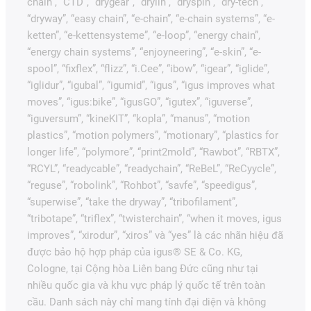
chain”, “CTD”, “drygear”, “drylin”, “dryspin”, “dry-tech”,
“dryway”, “easy chain”, “e-chain”, “e-chain systems”, “e-
ketten”, “e-kettensysteme”, “e-loop”, “energy chain”,
“energy chain systems”, “enjoyneering”, “e-skin”, “e-
spool”, “fixflex”, “flizz”, “i.Cee”, “ibow”, “igear”, “iglide”,
“iglidur”, “igubal”, “igumid”, “igus”, “igus improves what
moves”, “igus:bike”, “igusGO”, “igutex”, “iguverse”,
“iguversum”, “kineKIT”, “kopla”, “manus”, “motion
plastics”, “motion polymers”, “motionary”, “plastics for
longer life”, “polymore”, “print2mold”, “Rawbot”, “RBTX”,
“RCYL”, “readycable”, “readychain”, “ReBeL”, “ReCyycle”,
“reguse”, “robolink”, “Rohbot”, “savfe”, “speedigus”,
“superwise”, “take the dryway”, “tribofilament”,
“tribotape”, “triflex”, “twisterchain”, “when it moves, igus
improves”, “xirodur”, “xiros” và “yes” là các nhãn hiệu đã
được bảo hộ hợp pháp của igus® SE & Co. KG,
Cologne, tại Cộng hòa Liên bang Đức cũng như tại
nhiều quốc gia và khu vực pháp lý quốc tế trên toàn
cầu. Danh sách này chỉ mang tính đại diện và không