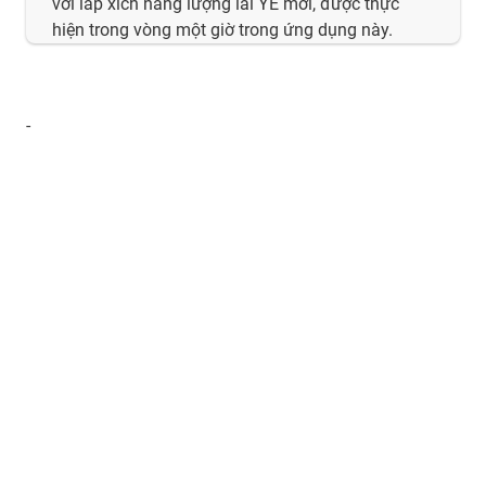
với lắp xích năng lượng lai YE mới, được thực
hiện trong vòng một giờ trong ứng dụng này.
-