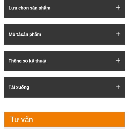
igus
Lựa chọn sản phẩm
igus
Mô tả­sản phẩm
igus
Thông số kỹ thuật
igus
Tải xuống
Tư vấn