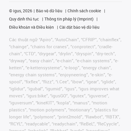
©
igus, 2026
Bảo vệ dữ liệu
Chính sách cookie
Quy định thủ tục
Thông tin pháp lý (Imprint)
Điều khoản và Điều kiện
Cài đặt bảo vệ dữ liệu
Các thuật ngữ “Apiro”, “AutoChain”, “CFRIP”, “chainflex”,
“chainge”, “chains for cranes”, “conprotect”, “cradle-
chain”, “CTD”, “drygear”, “drylin”, “dryspin”, “dry-tech”,
“dryway”, “easy chain”, “e-chain”, “e-chain systems”, “e-
ketten”, “e-kettensysteme”, “e-loop”, “energy chain”,
“energy chain systems”, “enjoyneering”, “e-skin”, “e-
spool”, “fixflex”, “flizz”, “i.Cee”, “ibow”, “igear”, “iglide”,
“iglidur”, “igubal”, “igumid”, “igus”, “igus improves what
moves”, “igus:bike”, “igusGO”, “igutex”, “iguverse”,
“iguversum”, “kineKIT”, “kopla”, “manus”, “motion
plastics”, “motion polymers”, “motionary”, “plastics for
longer life”, “polymore”, “print2mold”, “Rawbot”, “RBTX”,
“RCYL”, “readycable”, “readychain”, “ReBeL”, “ReCyycle”,
“reguse”, “robolink”, “Rohbot”, “savfe”, “speedigus”,