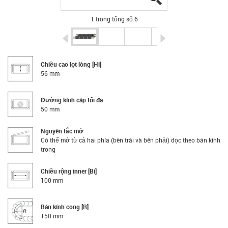
1 trong tổng số 6
igus-icon-arrow-left
igus-icon-arrow-r
Chiều cao lọt lòng [Hi]
56 mm
Đường kính cáp tối đa
50 mm
Nguyên tắc mở
Có thể mở từ cả hai phía (bên trái và bên phải) dọc theo bán kính
trong
Chiều rộng inner [Bi]
100 mm
Bán kính cong [R]
150 mm