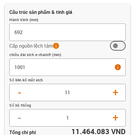
Cấu trúc sản phẩm & tính giá
Hành trình (mm)
Cấp nguồn lệch tâm
info
Offset (mm)
chiều dài xích e-chain® (mm)
info
Số liên kế mắt xích
-
+
Số hệ thống
-
+
11.464.083 VND
Tổng chi phí