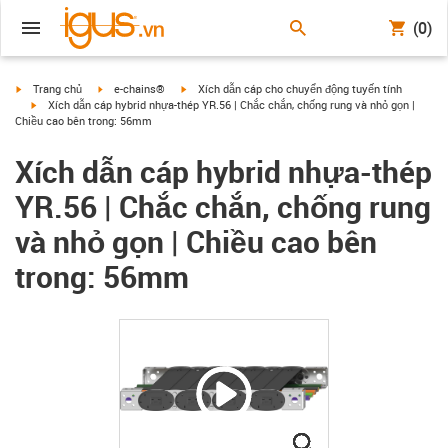
(0)
igus-icon-arrow-right
igus-icon-arrow-right
igus-icon-arrow-right
Trang chủ
e-chains®
Xích dẫn cáp cho chuyển động tuyến tính
igus-icon-arrow-right
Xích dẫn cáp hybrid nhựa-thép YR.56 | Chắc chắn, chống rung và nhỏ gọn |
Chiều cao bên trong: 56mm
Xích dẫn cáp hybrid nhựa-thép
YR.56 | Chắc chắn, chống rung
và nhỏ gọn | Chiều cao bên
trong: 56mm
igus-icon-lupe
igus-icon-lupe
igus-icon-lupe
igus-icon-lupe
igus-icon-lupe
igus-icon-lupe