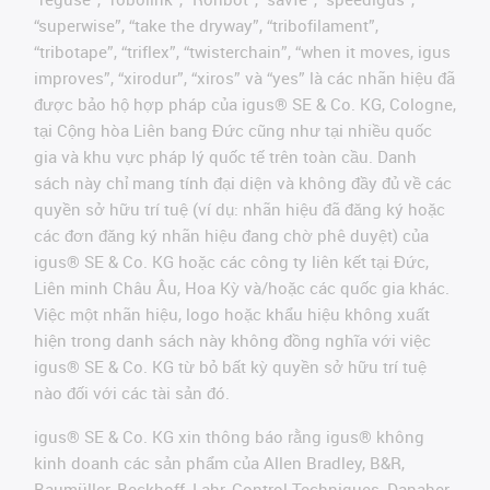
“superwise”, “take the dryway”, “tribofilament”,
“tribotape”, “triflex”, “twisterchain”, “when it moves, igus
improves”, “xirodur”, “xiros” và “yes” là các nhãn hiệu đã
được bảo hộ hợp pháp của igus® SE & Co. KG, Cologne,
tại Cộng hòa Liên bang Đức cũng như tại nhiều quốc
gia và khu vực pháp lý quốc tế trên toàn cầu. Danh
sách này chỉ mang tính đại diện và không đầy đủ về các
quyền sở hữu trí tuệ (ví dụ: nhãn hiệu đã đăng ký hoặc
các đơn đăng ký nhãn hiệu đang chờ phê duyệt) của
igus® SE & Co. KG hoặc các công ty liên kết tại Đức,
Liên minh Châu Âu, Hoa Kỳ và/hoặc các quốc gia khác.
Việc một nhãn hiệu, logo hoặc khẩu hiệu không xuất
hiện trong danh sách này không đồng nghĩa với việc
igus® SE & Co. KG từ bỏ bất kỳ quyền sở hữu trí tuệ
nào đối với các tài sản đó.
igus® SE & Co. KG xin thông báo rằng igus® không
kinh doanh các sản phẩm của Allen Bradley, B&R,
Baumüller, Beckhoff, Lahr, Control Techniques, Danaher