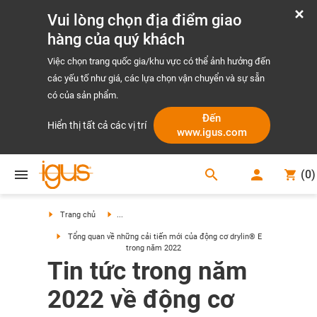
Vui lòng chọn địa điểm giao
hàng của quý khách
Việc chọn trang quốc gia/khu vực có thể ảnh hưởng đến
các yếu tố như giá, các lựa chọn vận chuyển và sự sẵn
có của sản phẩm.
Đến
Hiển thị tất cả các vị trí
www.igus.com
search
(
0
)
search
Trang chủ
...
Tổng quan về những cải tiến mới của động cơ drylin® E
trong năm 2022
Tin tức trong năm
2022 về động cơ