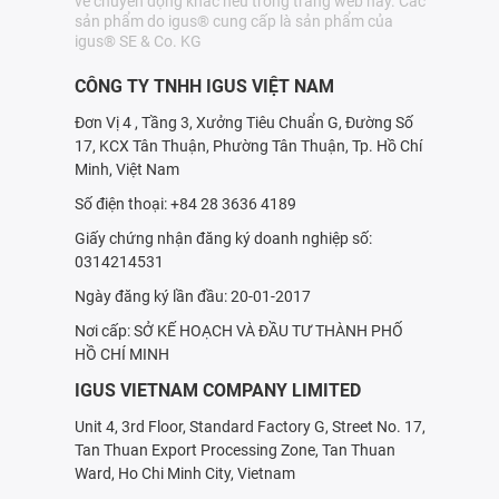
về chuyển động khác nêu trong trang web này. Các
sản phẩm do igus® cung cấp là sản phẩm của
igus® SE & Co. KG
CÔNG TY TNHH IGUS VIỆT NAM
Đơn Vị 4 , Tầng 3, Xưởng Tiêu Chuẩn G, Đường Số
17, KCX Tân Thuận, Phường Tân Thuận, Tp. Hồ Chí
Minh, Việt Nam
Số điện thoại: +84 28 3636 4189
Giấy chứng nhận đăng ký doanh nghiệp số:
0314214531
Ngày đăng ký lần đầu: 20-01-2017
Nơi cấp: SỞ KẾ HOẠCH VÀ ÐẦU TƯ THÀNH PHỐ
HỒ CHÍ MINH
IGUS VIETNAM COMPANY LIMITED
Unit 4, 3rd Floor, Standard Factory G, Street No. 17,
Tan Thuan Export Processing Zone, Tan Thuan
Ward, Ho Chi Minh City, Vietnam