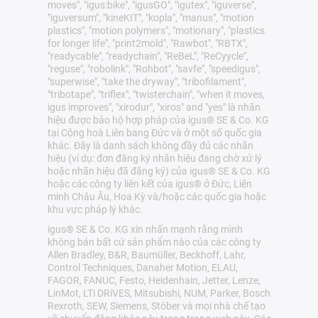
moves", "igus:bike", "igusGO", "igutex", "iguverse",
"iguversum", "kineKIT", "kopla", "manus", "motion
plastics", "motion polymers", "motionary", "plastics
for longer life", "print2mold", "Rawbot", "RBTX",
"readycable", "readychain", "ReBeL", "ReCyycle",
"reguse", "robolink", "Rohbot", "savfe", "speedigus",
"superwise", "take the dryway", "tribofilament",
"tribotape", "triflex", "twisterchain", "when it moves,
igus improves", "xirodur", "xiros" and "yes" là nhãn
hiệu được bảo hộ hợp pháp của igus® SE & Co. KG
tại Cộng hoà Liên bang Đức và ở một số quốc gia
khác. Đây là danh sách không đầy đủ các nhãn
hiệu (ví dụ: đơn đăng ký nhãn hiệu đang chờ xử lý
hoặc nhãn hiệu đã đăng ký) của igus® SE & Co. KG
hoặc các công ty liên kết của igus® ở Đức, Liên
minh Châu Âu, Hoa Kỳ và/hoặc các quốc gia hoặc
khu vực pháp lý khác.
igus® SE & Co. KG xin nhấn mạnh rằng mình
không bán bất cứ sản phẩm nào của các công ty
Allen Bradley, B&R, Baumüller, Beckhoff, Lahr,
Control Techniques, Danaher Motion, ELAU,
FAGOR, FANUC, Festo, Heidenhain, Jetter, Lenze,
LinMot, LTi DRiVES, Mitsubishi, NUM, Parker, Bosch
Rexroth, SEW, Siemens, Stöber và mọi nhà chế tạo