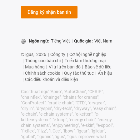
Đăng ký nhận bản tin
Ngôn ngữ:
Tiếng Việt
|
Quốc gia:
Việt Nam
© igus,
2026
|
Công ty
|
Cơ hội nghề nghiệp
|
Thông cáo báo chí
|
Triển lãm thương mại
|
Mua hàng
|
Vị trí trên bản đồ
|
Bảo vệ dữ liệu
|
Chính sách cookie
|
Quy tắc thủ tục
|
Ấn hiệu
|
Các điều khoản và điều kiện
Các thuật ngữ "Apiro", "AutoChain", "CFRIP",
"chainflex", "chainge", "chains for cranes",
"ConProtect", "cradle-chain", "CTD", "drygear",
"drylin", "dryspin", "dry-tech", "dryway", "easy chain",
"e-chain", "e-chain systems", "e-ketten", "e-
kettensysteme", "e-loop", "energy chain", "energy
chain systems", "enjoyneering", "e-skin", "e-spool",
"fixflex", "flizz", "i.Cee", "ibow", "igear", "iglidur",
"igubal", "igumid", "igus", "igus improves what