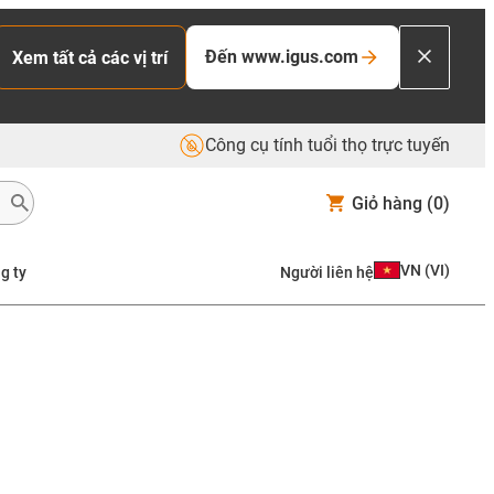
Đến www.igus.com
Xem tất cả các vị trí
Công cụ tính tuổi thọ trực tuyến
Giỏ hàng
(0)
VN
(
VI
)
g ty
Người liên hệ