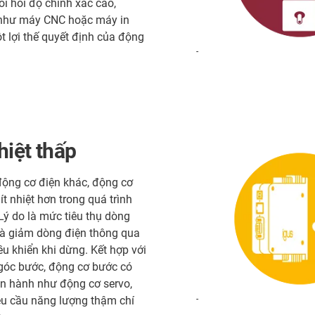
i hỏi độ chính xác cao,
như máy CNC hoặc máy in
ột lợi thế quyết định của động
-
hiệt thấp
động cơ điện khác, động cơ
ít nhiệt hơn trong quá trình
Lý do là mức tiêu thụ dòng
à giảm dòng điện thông qua
ều khiển khi dừng. Kết hợp với
góc bước, động cơ bước có
n hành như động cơ servo,
-
u cầu năng lượng thậm chí