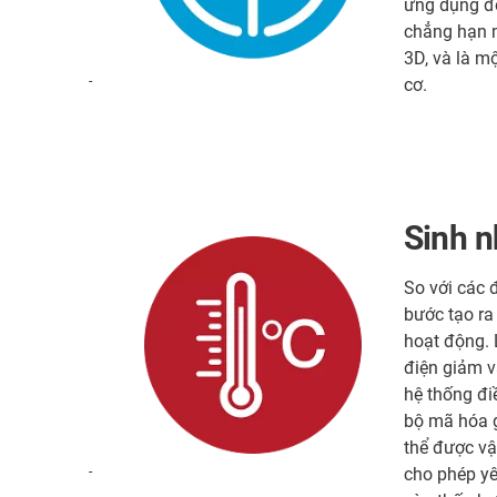
ứng dụng đò
chẳng hạn 
3D, và là m
-
cơ.
Sinh n
So với các 
bước tạo ra 
hoạt động. 
điện giảm v
hệ thống đi
bộ mã hóa 
thể được vậ
-
cho phép yê