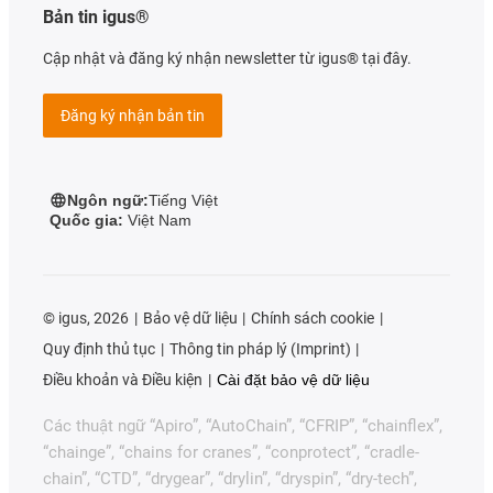
Bản tin igus®
Cập nhật và đăng ký nhận newsletter từ igus® tại đây.
Đăng ký nhận bản tin
Ngôn ngữ:
Tiếng Việt
Quốc gia:
Việt Nam
©
igus, 2026
Bảo vệ dữ liệu
Chính sách cookie
Quy định thủ tục
Thông tin pháp lý (Imprint)
Điều khoản và Điều kiện
Cài đặt bảo vệ dữ liệu
Các thuật ngữ “Apiro”, “AutoChain”, “CFRIP”, “chainflex”,
“chainge”, “chains for cranes”, “conprotect”, “cradle-
chain”, “CTD”, “drygear”, “drylin”, “dryspin”, “dry-tech”,