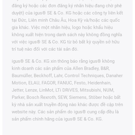
đăng ký hoặc các đơn đăng ký nhãn hiệu đang chờ phê
duyệt) của igus® SE & Co. KG hoặc các công ty liên kết
tại Đức, Liên minh Châu Âu, Hoa Kỳ và/hoặc các quốc
gia khác. Việc một nhãn hiệu, logo hoặc khẩu hiệu
không xuất hiện trong danh sách này không đồng nghĩa
với việc igus® SE & Co. KG từ bỏ bất kỳ quyền sở hữu
trí tuệ nào đối với các tài sản đó.
igus® SE & Co. KG xin thông báo rằng igus® không
kinh doanh các sản phẩm của Allen Bradley, B&R,
Baumüller, Beckhoff, Lahr, Control Techniques, Danaher
Motion, ELAU, FAGOR, FANUC, Festo, Heidenhain,
Jetter, Lenze, LinMot, LTi DRiVES, Mitsubishi, NUM,
Parker, Bosch Rexroth, SEW, Siemens, Stöber hoặc bất
kỳ nhà sản xuất truyền động nào khác được đề cập trên
website này. Các sản phẩm do igus® cung cấp đều là
sản phẩm chính hãng của igus® SE & Co. KG.