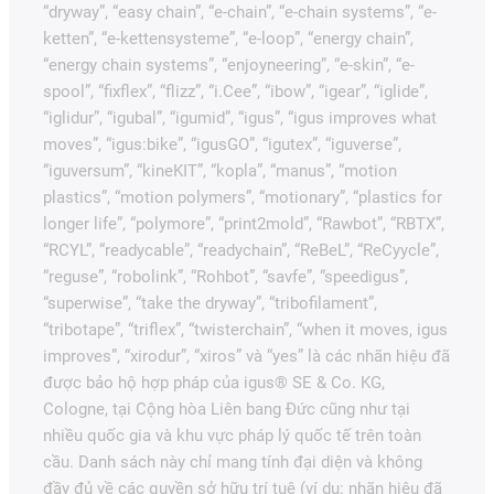
“dryway”, “easy chain”, “e-chain”, “e-chain systems”, “e-
ketten”, “e-kettensysteme”, “e-loop”, “energy chain”,
“energy chain systems”, “enjoyneering”, “e-skin”, “e-
spool”, “fixflex”, “flizz”, “i.Cee”, “ibow”, “igear”, “iglide”,
“iglidur”, “igubal”, “igumid”, “igus”, “igus improves what
moves”, “igus:bike”, “igusGO”, “igutex”, “iguverse”,
“iguversum”, “kineKIT”, “kopla”, “manus”, “motion
plastics”, “motion polymers”, “motionary”, “plastics for
longer life”, “polymore”, “print2mold”, “Rawbot”, “RBTX”,
“RCYL”, “readycable”, “readychain”, “ReBeL”, “ReCyycle”,
“reguse”, “robolink”, “Rohbot”, “savfe”, “speedigus”,
“superwise”, “take the dryway”, “tribofilament”,
“tribotape”, “triflex”, “twisterchain”, “when it moves, igus
improves”, “xirodur”, “xiros” và “yes” là các nhãn hiệu đã
được bảo hộ hợp pháp của igus® SE & Co. KG,
Cologne, tại Cộng hòa Liên bang Đức cũng như tại
nhiều quốc gia và khu vực pháp lý quốc tế trên toàn
cầu. Danh sách này chỉ mang tính đại diện và không
đầy đủ về các quyền sở hữu trí tuệ (ví dụ: nhãn hiệu đã