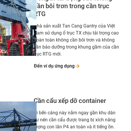
cần bôi trơn trong cần trục
RTG
Nhà sản xuất Tan Cang Gantry của Việt
Nam sử dụng ổ trục TX chịu tải trọng cao
hoàn toàn không cần bôi trơn và không
cần bảo dưỡng trong khung gầm của cần
trục RTG mới.
Đến ví dụ ứng
dụng
Cần cẩu xếp dỡ container
Vì bến cảng này nằm ngay gần khu dân
cư nên cần cẩu được trang bị xích năng
lượng con lăn P4 an toàn và ít tiếng ồn.