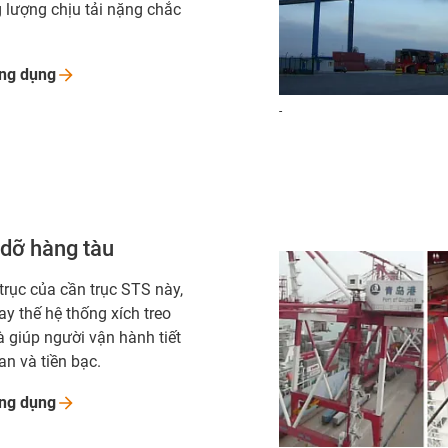
g lượng chịu tải nặng chắc
ứng
dụng
-
dỡ hàng tàu
trục của cần trục STS này,
ay thế hệ thống xích treo
à giúp người vận hành tiết
an và tiền bạc.
ứng
dụng