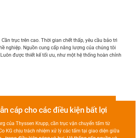
Cần trục trên cao. Thời gian chết thấp, yêu cầu bảo trì
ghề nghiệp. Nguồn cung cấp năng lượng của chúng tôi
 Luôn được thiết kế tối ưu, như một hệ thống hoàn chỉnh
dẫn cáp cho các điều kiện bất lợi
rg của Thyssen Krupp, cần trục vận chuyển tấm từ
KG chịu trách nhiệm xử lý các tấm tại giao diện giữa