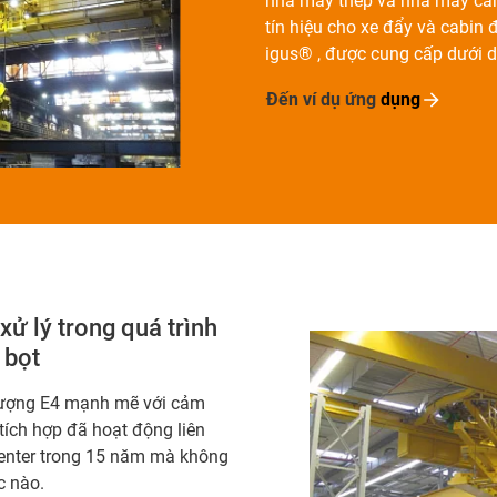
nhà máy thép và nhà máy cán 
tín hiệu cho xe đẩy và cabin
igus® , được cung cấp dưới d
Đến ví dụ ứng
dụng
xử lý trong quá trình
 bọt
lượng E4 mạnh mẽ với cảm
 tích hợp đã hoạt động liên
penter trong 15 năm mà không
c nào.