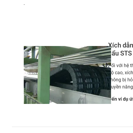
-
Xích dẫn
cẩu STS
Đối với hệ 
độ cao, xíc
không bị h
truyền năng
Đến ví dụ 