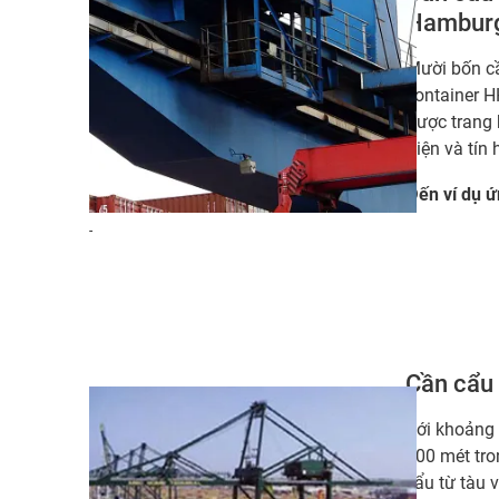
Hambur
Mười bốn cầ
container H
được trang 
điện và tín 
Đến ví dụ 
-
Cần cẩu
Với khoảng 
400 mét tro
cẩu từ tàu 