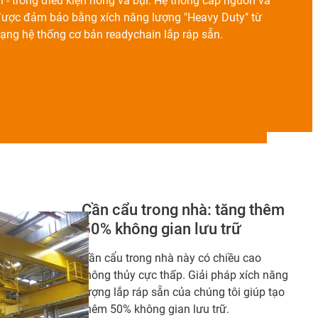
- trong điều kiện nóng và bụi. Hệ thống cấp nguồn và
 được đảm bảo bằng xích năng lượng "Heavy Duty" từ
ạng hệ thống cơ bản readychain lắp ráp sẵn.
Cần cẩu trong nhà: tăng thêm
50% không gian lưu trữ
Cần cẩu trong nhà này có chiều cao
thông thủy cực thấp. Giải pháp xích năng
lượng lắp ráp sẵn của chúng tôi giúp tạo
thêm 50% không gian lưu trữ.