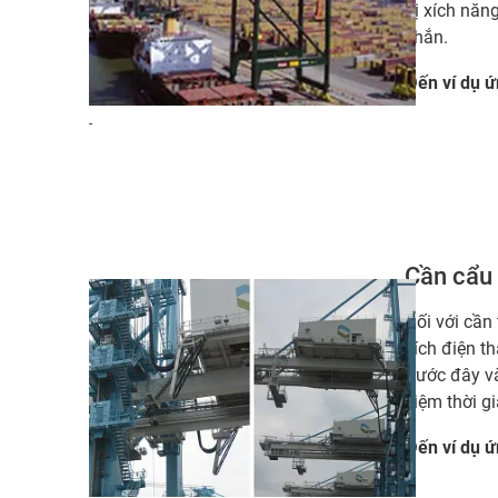
bị xích năn
chắn.
Đến ví dụ 
-
Cần cẩu 
Đối với cần 
xích điện th
trước đây v
kiệm thời gi
Đến ví dụ 