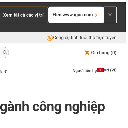
Đến www.igus.com
Xem tất cả các vị trí
Công cụ tính tuổi thọ trực tuyến
Giỏ hàng
(0)
VN
(
VI
)
g ty
Người liên hệ
ngành công nghiệp