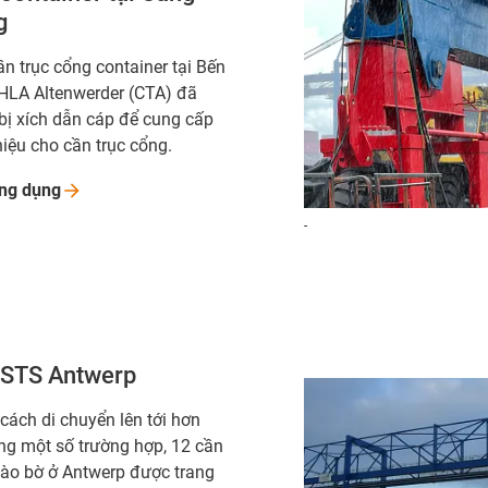
g
n trục cổng container tại Bến
HLA Altenwerder (CTA) đã
bị xích dẫn cáp để cung cấp
hiệu cho cần trục cổng.
ứng
dụng
-
 STS Antwerp
cách di chuyển lên tới hơn
ng một số trường hợp, 12 cần
vào bờ ở Antwerp được trang