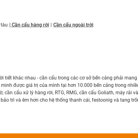
 tàu
| Cần cẩu hàng rời
|
Cần cẩu ngoài trời
hời tiết khác nhau - cần cẩu trong các cơ sở bến cảng phải mang
inh được giá trị của mình tại hơn 10.000 bến cảng trong nhiề
, cần cẩu xử lý hàng rời, RTG, RMG, cần cẩu Goliath, máy rải v
ít bảo trì và êm hơn cho hệ thống thanh cái, festoonig và tang tr