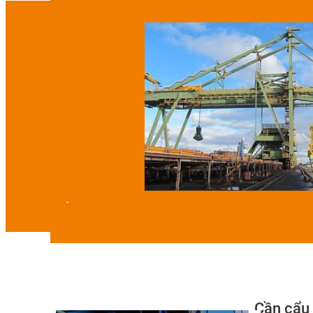
-
Cần cẩu 