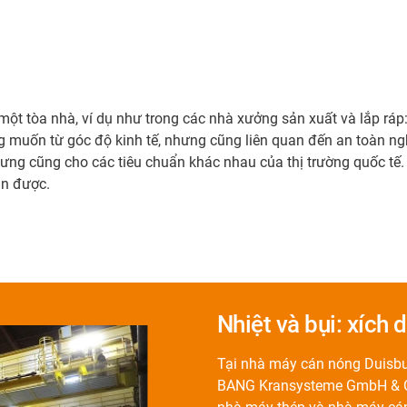
một tòa nhà, ví dụ như trong các nhà xưởng sản xuất và lắp ráp: 
ng muốn từ góc độ kinh tế, nhưng cũng liên quan đến an toàn n
ưng cũng cho các tiêu chuẩn khác nhau của thị trường quốc tế.
án được.
Nhiệt và bụi: xích 
Tại nhà máy cán nóng Duisbu
BANG Kransysteme GmbH & Co 