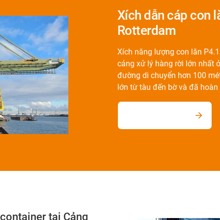
Xích dẫn cáp con l
Rotterdam
Xích năng lượng con lăn P4.
cảng xử lý hàng rời lớn nhất
đường di chuyển hơn 100 mét
lớn từ tàu đến bờ và đã hoàn
Đến ví dụ ứng dụng
container tại Cảng