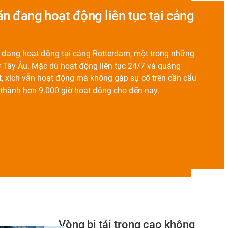
ăn đang hoạt động liên tục tại cảng
1 đang hoạt động tại cảng Rotterdam, một trong những
 ở Tây Âu. Mặc dù hoạt động liên tục 24/7 và quãng
, xích vẫn hoạt động mà không gặp sự cố trên cần cẩu
 thành hơn 9.000 giờ hoạt động cho đến nay.
Vòng bi tải trọng cao không