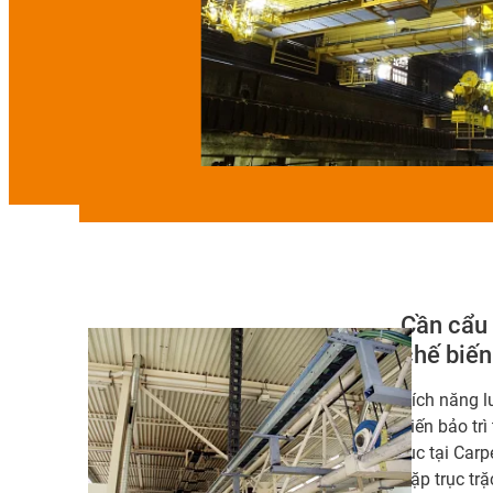
Cần cẩu 
chế biến
Xích năng 
biến bảo trì
tục tại Car
gặp trục trặ