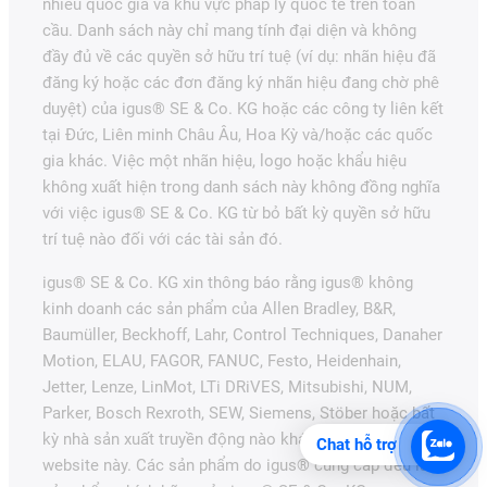
nhiều quốc gia và khu vực pháp lý quốc tế trên toàn
cầu. Danh sách này chỉ mang tính đại diện và không
đầy đủ về các quyền sở hữu trí tuệ (ví dụ: nhãn hiệu đã
đăng ký hoặc các đơn đăng ký nhãn hiệu đang chờ phê
duyệt) của igus® SE & Co. KG hoặc các công ty liên kết
tại Đức, Liên minh Châu Âu, Hoa Kỳ và/hoặc các quốc
gia khác. Việc một nhãn hiệu, logo hoặc khẩu hiệu
không xuất hiện trong danh sách này không đồng nghĩa
với việc igus® SE & Co. KG từ bỏ bất kỳ quyền sở hữu
trí tuệ nào đối với các tài sản đó.
igus® SE & Co. KG xin thông báo rằng igus® không
kinh doanh các sản phẩm của Allen Bradley, B&R,
Baumüller, Beckhoff, Lahr, Control Techniques, Danaher
Motion, ELAU, FAGOR, FANUC, Festo, Heidenhain,
Jetter, Lenze, LinMot, LTi DRiVES, Mitsubishi, NUM,
Parker, Bosch Rexroth, SEW, Siemens, Stöber hoặc bất
kỳ nhà sản xuất truyền động nào khác được đề cập trên
Chat hỗ trợ
website này. Các sản phẩm do igus® cung cấp đều là