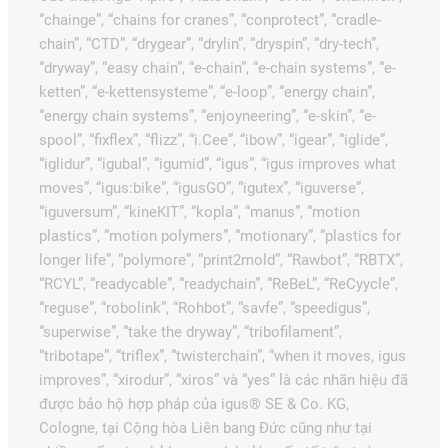
“chainge”, “chains for cranes”, “conprotect”, “cradle-
chain”, “CTD”, “drygear”, “drylin”, “dryspin”, “dry-tech”,
“dryway”, “easy chain”, “e-chain”, “e-chain systems”, “e-
ketten”, “e-kettensysteme”, “e-loop”, “energy chain”,
“energy chain systems”, “enjoyneering”, “e-skin”, “e-
spool”, “fixflex”, “flizz”, “i.Cee”, “ibow”, “igear”, “iglide”,
“iglidur”, “igubal”, “igumid”, “igus”, “igus improves what
moves”, “igus:bike”, “igusGO”, “igutex”, “iguverse”,
“iguversum”, “kineKIT”, “kopla”, “manus”, “motion
plastics”, “motion polymers”, “motionary”, “plastics for
longer life”, “polymore”, “print2mold”, “Rawbot”, “RBTX”,
“RCYL”, “readycable”, “readychain”, “ReBeL”, “ReCyycle”,
“reguse”, “robolink”, “Rohbot”, “savfe”, “speedigus”,
“superwise”, “take the dryway”, “tribofilament”,
“tribotape”, “triflex”, “twisterchain”, “when it moves, igus
improves”, “xirodur”, “xiros” và “yes” là các nhãn hiệu đã
được bảo hộ hợp pháp của igus® SE & Co. KG,
Cologne, tại Cộng hòa Liên bang Đức cũng như tại