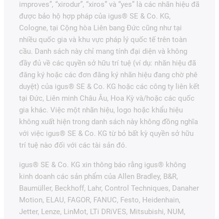
improves”, “xirodur”, “xiros” và “yes” là các nhãn hiệu đã
được bảo hộ hợp pháp của igus® SE & Co. KG,
Cologne, tại Cộng hòa Liên bang Đức cũng như tại
nhiều quốc gia và khu vực pháp lý quốc tế trên toàn
cầu. Danh sách này chỉ mang tính đại diện và không
đầy đủ về các quyền sở hữu trí tuệ (ví dụ: nhãn hiệu đã
đăng ký hoặc các đơn đăng ký nhãn hiệu đang chờ phê
duyệt) của igus® SE & Co. KG hoặc các công ty liên kết
tại Đức, Liên minh Châu Âu, Hoa Kỳ và/hoặc các quốc
gia khác. Việc một nhãn hiệu, logo hoặc khẩu hiệu
không xuất hiện trong danh sách này không đồng nghĩa
với việc igus® SE & Co. KG từ bỏ bất kỳ quyền sở hữu
trí tuệ nào đối với các tài sản đó.
igus® SE & Co. KG xin thông báo rằng igus® không
kinh doanh các sản phẩm của Allen Bradley, B&R,
Baumüller, Beckhoff, Lahr, Control Techniques, Danaher
Motion, ELAU, FAGOR, FANUC, Festo, Heidenhain,
Jetter, Lenze, LinMot, LTi DRiVES, Mitsubishi, NUM,