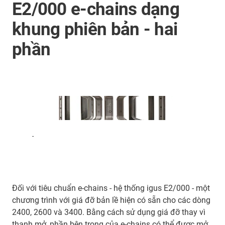
E2/000 e-chains dạng
khung phiên bản - hai
phần
-
Đối với tiêu chuẩn e-chains - hệ thống igus E2/000 - một
chương trình với giá đỡ bản lề hiện có sẵn cho các dòng
2400, 2600 và 3400. Bằng cách sử dụng giá đỡ thay vì
thanh mở, phần bên trong của e-chains có thể được mở