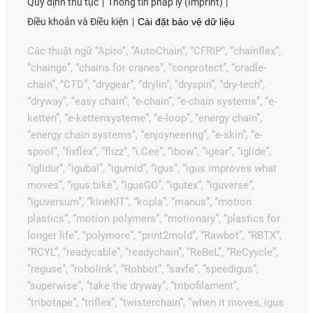
Quy định thủ tục
Thông tin pháp lý (Imprint)
Điều khoản và Điều kiện
Cài đặt bảo vệ dữ liệu
Các thuật ngữ “Apiro”, “AutoChain”, “CFRIP”, “chainflex”,
“chainge”, “chains for cranes”, “conprotect”, “cradle-
chain”, “CTD”, “drygear”, “drylin”, “dryspin”, “dry-tech”,
“dryway”, “easy chain”, “e-chain”, “e-chain systems”, “e-
ketten”, “e-kettensysteme”, “e-loop”, “energy chain”,
“energy chain systems”, “enjoyneering”, “e-skin”, “e-
spool”, “fixflex”, “flizz”, “i.Cee”, “ibow”, “igear”, “iglide”,
“iglidur”, “igubal”, “igumid”, “igus”, “igus improves what
moves”, “igus:bike”, “igusGO”, “igutex”, “iguverse”,
“iguversum”, “kineKIT”, “kopla”, “manus”, “motion
plastics”, “motion polymers”, “motionary”, “plastics for
longer life”, “polymore”, “print2mold”, “Rawbot”, “RBTX”,
“RCYL”, “readycable”, “readychain”, “ReBeL”, “ReCyycle”,
“reguse”, “robolink”, “Rohbot”, “savfe”, “speedigus”,
“superwise”, “take the dryway”, “tribofilament”,
“tribotape”, “triflex”, “twisterchain”, “when it moves, igus