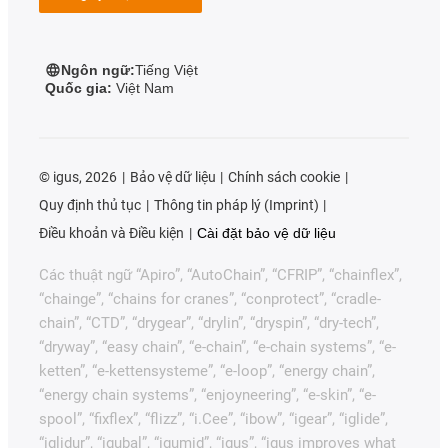
Ngôn ngữ:
Tiếng Việt
Quốc gia:
Việt Nam
©
igus, 2026
Bảo vệ dữ liệu
Chính sách cookie
Quy định thủ tục
Thông tin pháp lý (Imprint)
Điều khoản và Điều kiện
Cài đặt bảo vệ dữ liệu
Các thuật ngữ “Apiro”, “AutoChain”, “CFRIP”, “chainflex”,
“chainge”, “chains for cranes”, “conprotect”, “cradle-
chain”, “CTD”, “drygear”, “drylin”, “dryspin”, “dry-tech”,
“dryway”, “easy chain”, “e-chain”, “e-chain systems”, “e-
ketten”, “e-kettensysteme”, “e-loop”, “energy chain”,
“energy chain systems”, “enjoyneering”, “e-skin”, “e-
spool”, “fixflex”, “flizz”, “i.Cee”, “ibow”, “igear”, “iglide”,
“iglidur”, “igubal”, “igumid”, “igus”, “igus improves what