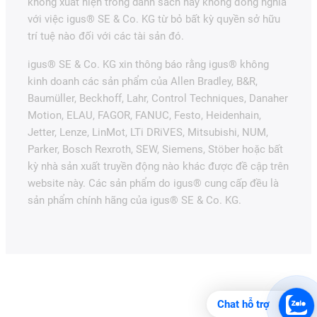
không xuất hiện trong danh sách này không đồng nghĩa
với việc igus® SE & Co. KG từ bỏ bất kỳ quyền sở hữu
trí tuệ nào đối với các tài sản đó.
igus® SE & Co. KG xin thông báo rằng igus® không
kinh doanh các sản phẩm của Allen Bradley, B&R,
Baumüller, Beckhoff, Lahr, Control Techniques, Danaher
Motion, ELAU, FAGOR, FANUC, Festo, Heidenhain,
Jetter, Lenze, LinMot, LTi DRiVES, Mitsubishi, NUM,
Parker, Bosch Rexroth, SEW, Siemens, Stöber hoặc bất
kỳ nhà sản xuất truyền động nào khác được đề cập trên
website này. Các sản phẩm do igus® cung cấp đều là
sản phẩm chính hãng của igus® SE & Co. KG.
Chat hỗ trợ