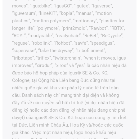
moves”, “igus:bike”, “igusGO”, “igutex”, “iguverse”,
“iguversum”, “kineKIT”, “kopla”, “manus”, “motion
plastics”, “motion polymers”, “motionary”, “plastics for
longer life”, “polymore”, “print2mold”, “Rawbot”, “RBTX”,
“RCYL”, “readycable”, “readychain”, “ReBeL”, “ReCyycle”,
“reguse”, “robolink”, “Rohbot”, “savfe”, “speedigus”,
“superwise”, “take the dryway”, “tribofilament”,
“tribotape”, “triflex”, “twisterchain”, “when it moves, igus
improves”, “xirodur”, “xiros” và “yes” là các nhãn hiệu đã
được bảo hộ hợp pháp của igus® SE & Co. KG,
Cologne, tại Cộng hòa Liên bang Đức cũng như tại
nhiều quốc gia và khu vực pháp lý quốc tế trên toàn
cầu. Danh sách này chỉ mang tính đại diện và không
đầy đủ về các quyền sở hữu trí tuệ (ví dụ: nhãn hiệu đã
đăng ký hoặc các đơn đăng ký nhãn hiệu đang chờ phê
duyệt) của igus® SE & Co. KG hoặc các công ty liên kết
tại Đức, Liên minh Châu Âu, Hoa Kỳ và/hoặc các quốc
gia khác. Việc một nhãn hiệu, logo hoặc khẩu hiệu