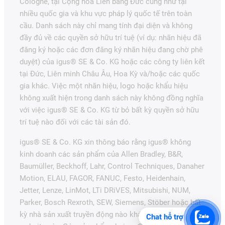
Cologne, tại Cộng hòa Liên bang Đức cũng như tại
nhiều quốc gia và khu vực pháp lý quốc tế trên toàn
cầu. Danh sách này chỉ mang tính đại diện và không
đầy đủ về các quyền sở hữu trí tuệ (ví dụ: nhãn hiệu đã
đăng ký hoặc các đơn đăng ký nhãn hiệu đang chờ phê
duyệt) của igus® SE & Co. KG hoặc các công ty liên kết
tại Đức, Liên minh Châu Âu, Hoa Kỳ và/hoặc các quốc
gia khác. Việc một nhãn hiệu, logo hoặc khẩu hiệu
không xuất hiện trong danh sách này không đồng nghĩa
với việc igus® SE & Co. KG từ bỏ bất kỳ quyền sở hữu
trí tuệ nào đối với các tài sản đó.
igus® SE & Co. KG xin thông báo rằng igus® không
kinh doanh các sản phẩm của Allen Bradley, B&R,
Baumüller, Beckhoff, Lahr, Control Techniques, Danaher
Motion, ELAU, FAGOR, FANUC, Festo, Heidenhain,
Jetter, Lenze, LinMot, LTi DRiVES, Mitsubishi, NUM,
Parker, Bosch Rexroth, SEW, Siemens, Stöber hoặc bất
kỳ nhà sản xuất truyền động nào khác được đề cập trên
Chat hỗ trợ