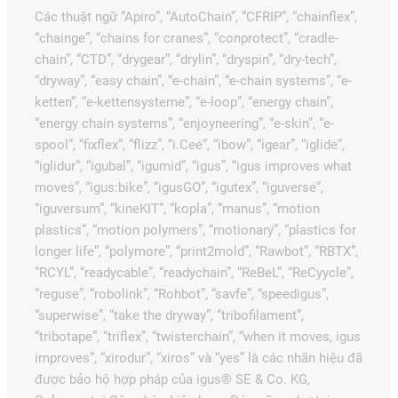
Các thuật ngữ “Apiro”, “AutoChain”, “CFRIP”, “chainflex”,
“chainge”, “chains for cranes”, “conprotect”, “cradle-
chain”, “CTD”, “drygear”, “drylin”, “dryspin”, “dry-tech”,
“dryway”, “easy chain”, “e-chain”, “e-chain systems”, “e-
ketten”, “e-kettensysteme”, “e-loop”, “energy chain”,
“energy chain systems”, “enjoyneering”, “e-skin”, “e-
spool”, “fixflex”, “flizz”, “i.Cee”, “ibow”, “igear”, “iglide”,
“iglidur”, “igubal”, “igumid”, “igus”, “igus improves what
moves”, “igus:bike”, “igusGO”, “igutex”, “iguverse”,
“iguversum”, “kineKIT”, “kopla”, “manus”, “motion
plastics”, “motion polymers”, “motionary”, “plastics for
longer life”, “polymore”, “print2mold”, “Rawbot”, “RBTX”,
“RCYL”, “readycable”, “readychain”, “ReBeL”, “ReCyycle”,
“reguse”, “robolink”, “Rohbot”, “savfe”, “speedigus”,
“superwise”, “take the dryway”, “tribofilament”,
“tribotape”, “triflex”, “twisterchain”, “when it moves, igus
improves”, “xirodur”, “xiros” và “yes” là các nhãn hiệu đã
được bảo hộ hợp pháp của igus® SE & Co. KG,